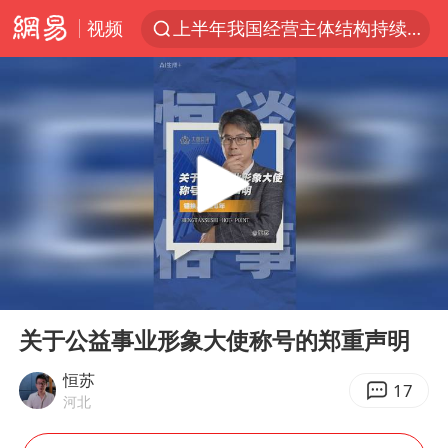
视频
上半年我国经营主体结构持续优化
俄称边境州遭乌大规模袭击已致13伤
《披荆斩棘2026》阵容官宣
全球最大级别运输船通过长江大桥
白海豚北上或致京津冀暴雨
10余省份将出现强风雨 局地特大暴雨
国足U17与阿森纳决赛取消 并列冠军
00:00
04:04
《龙餐馆》 冲奖
Play
Ent
full
构建更高水平的全民健身公共服务体系
关于公益事业形象大使称号的郑重声明
上门女婿出轨女邻居多年被判重婚罪
恒苏
17
河北
香港刷新1884年以来最高气温纪录