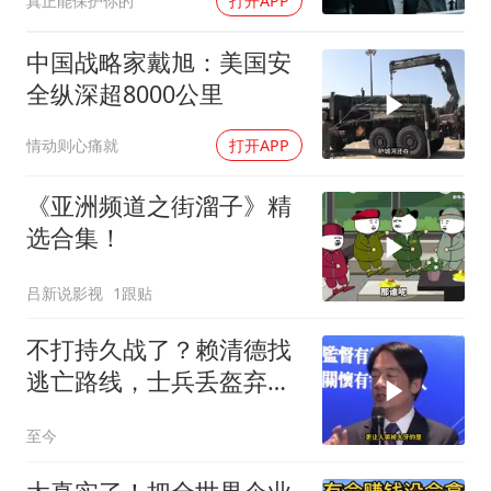
真正能保护你的
打开APP
中国战略家戴旭：美国安
全纵深超8000公里
情动则心痛就
打开APP
《亚洲频道之街溜子》精
选合集！
吕新说影视
1跟贴
不打持久战了？赖清德找
逃亡路线，士兵丢盔弃
甲，解放军对其更名
至今