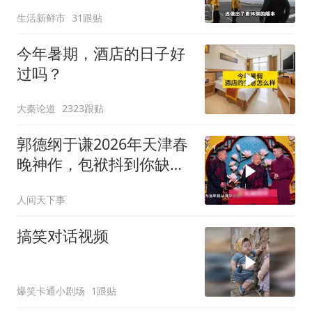
生活新鲜市
31跟贴
今年暑期，酒店的日子好
过吗？
大秦论道
2323跟贴
郭德纲于谦2026年天津春
晚神作，包袱抖到你缺氧
笑到肚子疼！
人间天下事
搞笑对话视频
爆笑卡通小剧场
1跟贴