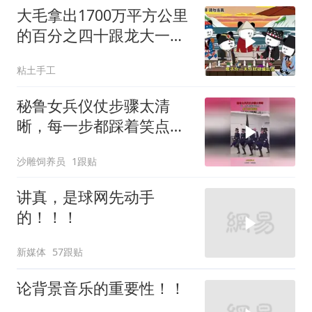
大毛拿出1700万平方公里
的百分之四十跟龙大一起
开发[震惊][震惊]
粘土手工
秘鲁女兵仪仗步骤太清
晰，每一步都踩着笑点，
脚不麻算我输！
沙雕饲养员
1跟贴
讲真，是球网先动手
的！！！
新媒体
57跟贴
论背景音乐的重要性！！