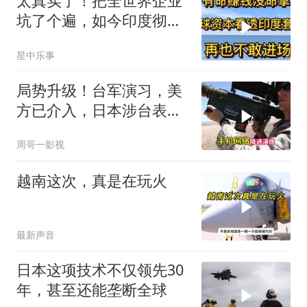
太真实了！把全世界企业
坑了个遍，如今印度彻底
无人问津
星中乐事
局势升级！台军演习，美
方已介入，日本涉台表述
突变，大陆已收到通知
周哥一影视
越南这次，真是在玩火
最新声音
日本这项技术不仅领先30
年，甚至还能垄断全球