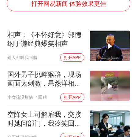
新疆一婚礼线上邀请引热议
打开网易新闻 体验效果更佳
世界第1特鲁姆普斯诺克中国赛一轮游
美将每月供乌爱国者拦截导弹
相声：《不怀好意》郭德
云南一男子胃中取出180颗铁钉
纲于谦经典爆笑相声
以军士兵把枪口对准中国记者
别人都叫我阿腈
打开APP
“开学三件套”全线暴涨
奋力开创中国式现代化建设新局面
国外男子挑衅猴群，现场
画面太刺激，果然洋相还
得洋人出！
小女孩没烦恼
1跟贴
打开APP
空降女上司解雇我，交接
时她问部门，我冷笑回
答：明天