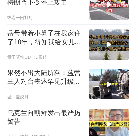
特朗普下令停止攻击
热点一网打尽
岳母带着小舅子在我家住
了10年，得知我给女儿买
车后，小舅子突
量子驱动QD
19跟贴
果然不出大陆所料：蓝营
三人对台表述罕见升级，
郑丽文这次赌对了
温一壶皎月
乌克兰向朝鲜发出最严厉
警告