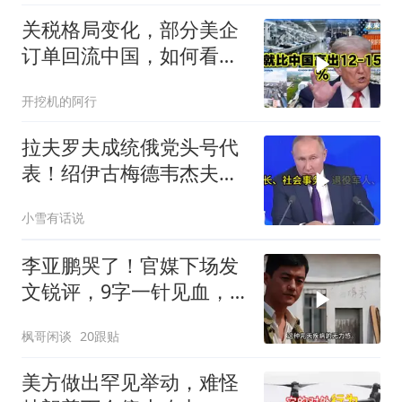
关税格局变化，部分美企
订单回流中国，如何看待
特朗普关税政策得失。来
开挖机的阿行
听听
拉夫罗夫成统俄党头号代
表！绍伊古梅德韦杰夫双
双出局，普京这步棋你看
小雪有话说
懂了吗
李亚鹏哭了！官媒下场发
文锐评，9字一针见血，
戳进王菲心坎里
枫哥闲谈
20跟贴
美方做出罕见举动，难怪