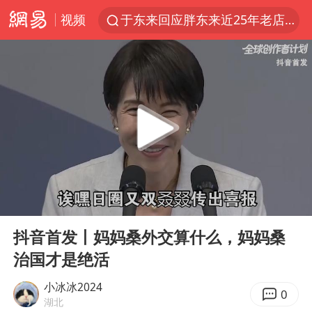
视频
于东来回应胖东来近25年老店年底关闭
《披荆斩棘2026》阵容官宣
中国籍豪华游艇富商之子在泰国被杀
白海豚北上或致京津冀暴雨
美将每月供乌爱国者拦截导弹
《龙餐馆》 冲奖
世界第1特鲁姆普斯诺克中国赛一轮游
00:00
12:02
上门女婿出轨女邻居多年被判重婚罪
Play
Ent
full
新疆一婚礼线上邀请引热议
抖音首发丨妈妈桑外交算什么，妈妈桑
治国才是绝活
香港刷新1884年以来最高气温纪录
国足U17与阿森纳决赛取消 并列冠军
小冰冰2024
0
湖北