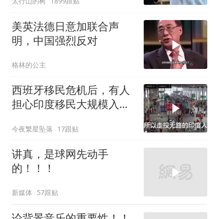
太行山的树
1899跟贴
美英法德日意加联合声
明，中国强烈反对
格林的公主
西班牙移民危机后，有人
担心印度移民大规模入侵
中国，这可能吗？
今夜繁星坠落
17跟贴
讲真，是球网先动手
的！！！
新媒体
57跟贴
论背景音乐的重要性！！