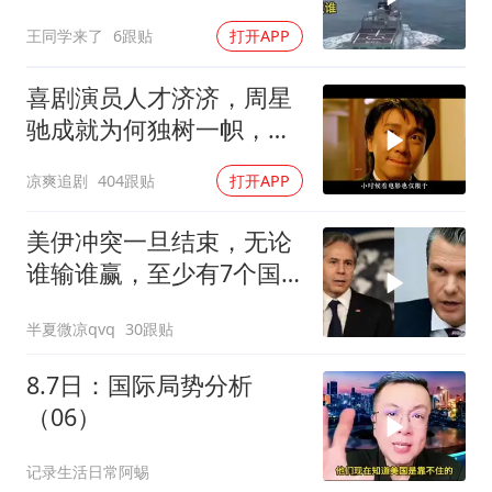
出中国工业底牌
王同学来了
6跟贴
打开APP
喜剧演员人才济济，周星
驰成就为何独树一帜，他
人难望其项背
凉爽追剧
404跟贴
打开APP
美伊冲突一旦结束，无论
谁输谁赢，至少有7个国
家，恐有亡国之忧
半夏微凉qvq
30跟贴
8.7日：国际局势分析
（06）
记录生活日常阿蜴