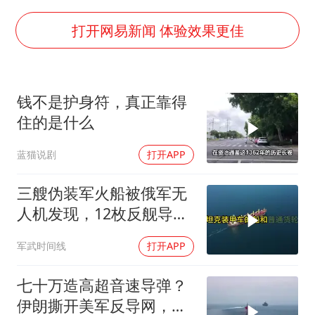
构建更高水平的全民健身公共服务体系
云南一男子胃中取出180颗铁钉
打开网易新闻 体验效果更佳
景区回应“麦积山石窟看完需2000元”
曹颖儿子首次演长剧
钱不是护身符，真正靠得
以军士兵把枪口对准中国记者
住的是什么
奋力开创中国式现代化建设新局面
蓝猫说剧
打开APP
三艘伪装军火船被俄军无
人机发现，12枚反舰导弹
送入海底，乌军后勤命脉
军武时间线
打开APP
遭重锤
七十万造高超音速导弹？
伊朗撕开美军反导网，炸