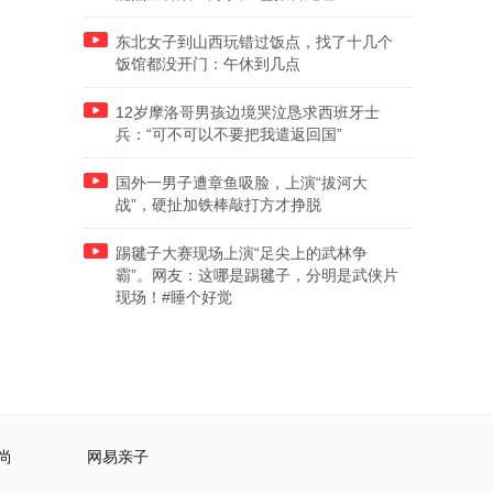
东北女子到山西玩错过饭点，找了十几个
饭馆都没开门：午休到几点
12岁摩洛哥男孩边境哭泣恳求西班牙士
兵：“可不可以不要把我遣返回国”
国外一男子遭章鱼吸脸，上演“拔河大
战”，硬扯加铁棒敲打方才挣脱
踢毽子大赛现场上演“足尖上的武林争
霸”。网友：这哪是踢毽子，分明是武侠片
现场！#睡个好觉
尚
网易亲子