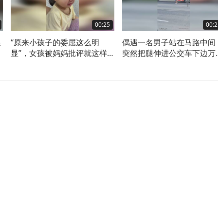
00:25
00:2
果
“原来小孩子的委屈这么明
偶遇一名男子站在马路中间
显”，女孩被妈妈批评就这样
突然把腿伸进公交车下边万
躲在角落
司机迅速刹车