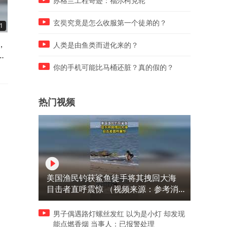
苏格兰工程奇迹：福尔柯克轮
玄奘究竟是怎么收服第一个徒弟的？
1
00:24
00:23
，
坐轮椅老人街头阻挡救护车，
李思潼打卡汕头凤岗，体验
人类是由鱼类而进化来的？
幸
救护车鸣笛示警仍不让行
统非遗英歌舞
你的手机可能比马桶还脏？真的假的？
热门视频
美国渔民钓获鲨鱼徒手将其拽回大海
目击者直呼震惊 （视频来源：参考消
息）
男子偶遇路灯螺丝发红 以为是小灯 却发现
能点燃香烟 当事人：已报警处理