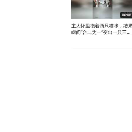
00:08
主人怀里抱着两只猫咪，结
瞬间“合二为一”变出一只三花
猫