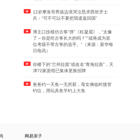
12岁摩洛哥男孩边境哭泣恳求西班牙士
兵：“可不可以不要把我遣返回国”
博主口技模仿古筝“弹”《枉凝眉》，“太像
了～你是吃古筝长大的吗？”“或将成为首
位考级不带古筝的选手。”（来源：新华每
日电讯）
你楼下的“兰州拉面”或改名“青海拉面”，天
津72家面馆已集体更换招牌
爸爸钓一天鱼一无所获，母女俩临时接管
钓位，用玩具鱼竿钓上大鱼
尚
网易亲子