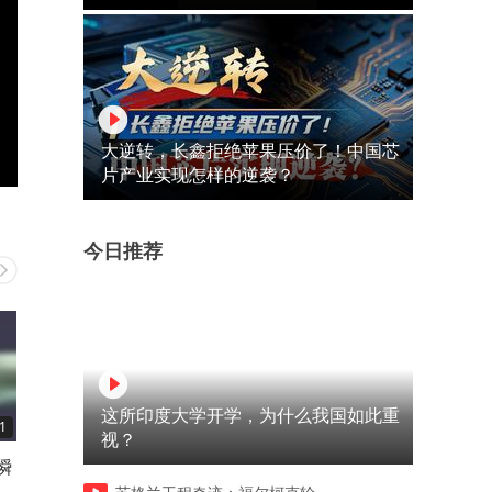
大逆转，长鑫拒绝苹果压价了！中国芯
片产业实现怎样的逆袭？
今日推荐
这所印度大学开学，为什么我国如此重
1
01:12
01:11
视？
瞬
滴血认亲到底靠不靠谱，穿越
张百乔给员工做演习，没想
男一碗水辨真假
遇到真劫匪，最后这反转绝