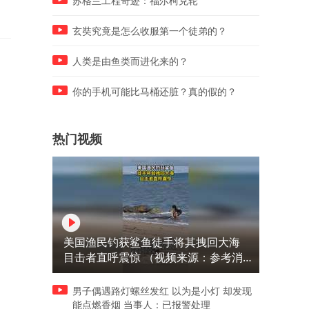
苏格兰工程奇迹：福尔柯克轮
玄奘究竟是怎么收服第一个徒弟的？
人类是由鱼类而进化来的？
你的手机可能比马桶还脏？真的假的？
热门视频
美国渔民钓获鲨鱼徒手将其拽回大海
目击者直呼震惊 （视频来源：参考消
息）
男子偶遇路灯螺丝发红 以为是小灯 却发现
能点燃香烟 当事人：已报警处理