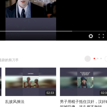
追剧的剪刀手
02:33
02:3
了
乱披风捶法
男子用棍子抵住汉奸，汉奸
间被吓傻，连头都不敢转