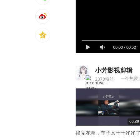
00:00
/
00:50
小芳影视剪辑
一个热爱
2379粉丝
05:39
撞完花草，车子又干干净净