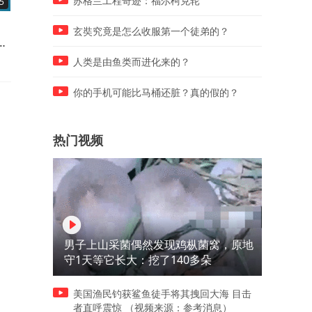
苏格兰工程奇迹：福尔柯克轮
5
01:39
01:46
喀喇昆仑传来坏消息，中国登
美国一抓人就跪？委内瑞拉
玄奘究竟是怎么收服第一个徒弟的？
够
山者遭遇雪崩失联，搜救仍在
总统这半年干的啥事，伊朗
进行
看不下去
人类是由鱼类而进化来的？
你的手机可能比马桶还脏？真的假的？
热门视频
男子上山采菌偶然发现鸡枞菌窝，原地
守1天等它长大：挖了140多朵
美国渔民钓获鲨鱼徒手将其拽回大海 目击
者直呼震惊 （视频来源：参考消息）