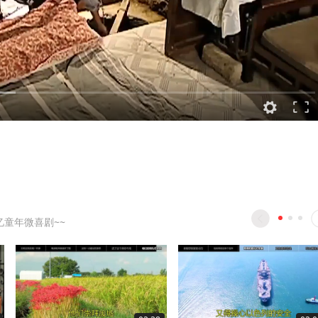
忆童年微喜剧~~