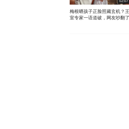
02:07
梅根晒孩子正脸照藏玄机？
室专家一语道破，网友吵翻