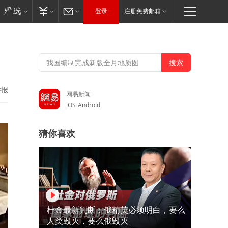
登录
注册免费邮箱
举报
网易新闻
iOS
Android
猜你喜欢
杜金最新判断：俄精英必须明白，要么
人类毁灭，要么俄毁灭