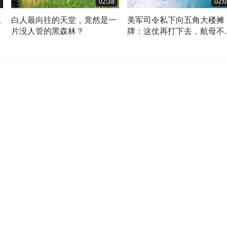
02:38
02:0
王
白人最向往的天堂，竟然是一
美军司令私下向五角大楼摊
了
片没人管的黑森林？
牌：这仗再打下去，航母不
用