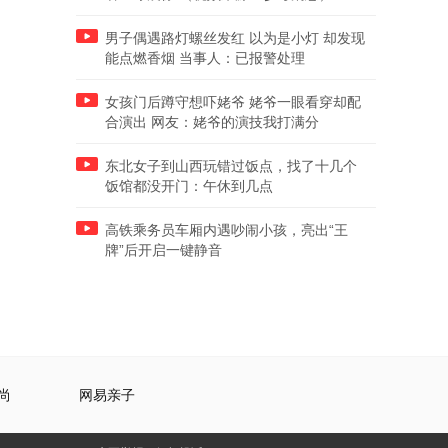
男子偶遇路灯螺丝发红 以为是小灯 却发现
能点燃香烟 当事人：已报警处理
女孩门后蹲守想吓姥爷 姥爷一眼看穿却配
合演出 网友：姥爷的演技我打满分
东北女子到山西玩错过饭点，找了十几个
饭馆都没开门：午休到几点
高铁乘务员车厢内遇吵闹小孩，亮出“王
牌”后开启一键静音
尚
网易亲子