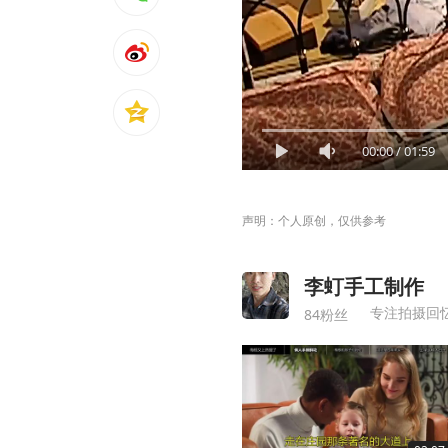
00:00
/
01:59
声明：个人原创，仅供参考
李虰手工制作
专注拍摄回
84粉丝