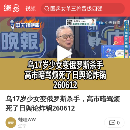
视频
国乒女单三将晋级四强
光影经济撬动暑期消费新蓝海
日本发布排名：“中国第一，美日德韩英法居后”
马克·艾伦退出斯诺克中国公开赛
大V：马科斯把路走绝了
白海豚将正面袭击贯穿浙江
情侣平潭拍日出坠崖1死1伤
00:00
10:28
杭州全市有序停课
Play
Ent
full
陈思诚零点晒照为佟丽娅庆生
乌17岁少女变俄罗斯杀手，高市暗骂烦
死了日舆论炸锅260612
夏日经济乘“热”而上 消费市场向“新”而行
36岁男演员成景区NPC后人气爆棚
蛙哇WW
0
辽宁