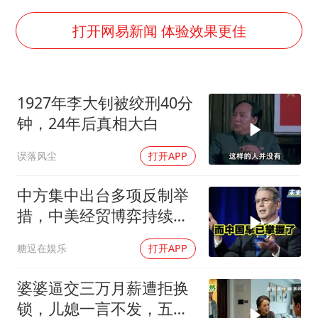
身体出现这几个信号可能是肝在求救
宇树王兴兴被问了360多个问题
打开网易新闻 体验效果更佳
全民健身事业高质量发展
几元成本的AI广告导致千万市值蒸发
1927年李大钊被绞刑40分
台当局重金为“台独”织“皇帝新衣”
钟，24年后真相大白
郑丽文：台湾从来没有“独立”过
误落风尘
打开APP
商场现钱学森巨幅海报 负责人回应
乐享全民健身 共筑健康中国
中方集中出台多项反制举
措，中美经贸博弈持续升
级
糖逗在娱乐
打开APP
婆婆逼交三万月薪遭拒换
锁，儿媳一言不发，五天