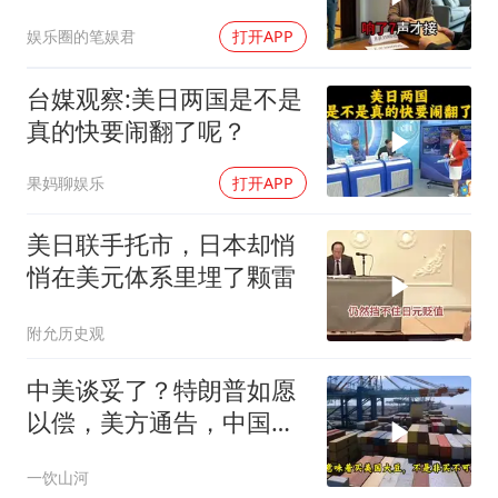
后丈夫收传票
娱乐圈的笔娱君
打开APP
台媒观察:美日两国是不是
真的快要闹翻了呢？
果妈聊娱乐
打开APP
美日联手托市，日本却悄
悄在美元体系里埋了颗雷
附允历史观
中美谈妥了？特朗普如愿
以偿，美方通告，中国增
购48.8万吨大豆
一饮山河