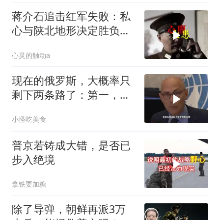
蒋介石追击红军失败：私
心与陕北地形决定胜负命
运
心灵的触动a
现在的俄罗斯，大概率只
剩下两条路了：第一，把
吞进去的地盘全部吐出来
小怪吃美食
普京若铸成大错，是否已
步入绝境
拿铁要加糖
除了导弹，朝鲜再派3万