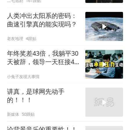
二毛追剧
161跟贴
人类冲出太阳系的密码：
曲速引擎真的能实现吗？
老友地理
4跟贴
年终奖差43倍，我躺平30
天被辞，领导一天狂接47
个退单电话
小兔子发现大事情
讲真，是球网先动手
的！！！
新媒体
50跟贴
论背景音乐的重要性！！