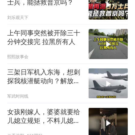
士兵，能拯救普京吗？
刘乐观天下
上午同事突然被开除三十
分钟交接完 拉黑所有人
熙熙故事会
三架日军机入东海，想刺
探我核潜艇动向？解放军
导弹剑指日军基地
军武时间线
女孩刚嫁人，婆婆就要给
儿媳立规矩，不料儿媳不
是好惹的！