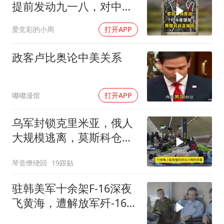
提前发动九一八，对中国
是福是祸？
爱竞彩的小周
打开APP
政客卢比奥论中美关系
嘟嘟漫馆
打开APP
乌军封锁克里米亚，俄人
大规模逃离，莫斯科仓库
遭袭
琴音缭绕回
19跟贴
驻韩美军十余架F-16深夜
飞黄海，遭解放军歼-16驱
离