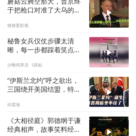
蘑菇云腾空那天，普京终
于把枪口对准了大乌的军
火库
猪猪爱影视
秘鲁女兵仪仗步骤太清
晰，每一步都踩着笑点，
脚不麻算我输！
沙雕饲养员
1跟贴
“伊斯兰北约”呼之欲出，
三国绕开美国结盟，特朗
普彻底坐不住了
邱震海
《大相径庭》郭德纲于谦
经典相声，故事笑料经典