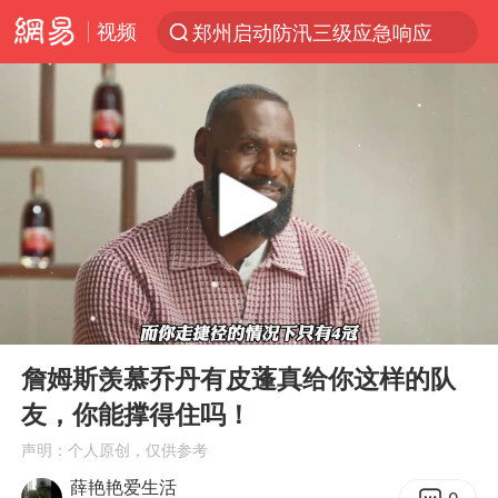
视频
郑州启动防汛三级应急响应
新能源汽车产业链提速
费大厨不再自称“大王”
APEC峰会倒计时100天
众星发文悼念秦焰
“还不如不放假”
独闯南太行失联女子遗体已找到
00:00
03:02
辽宁28名务农人员中暑死亡？官方辟谣
Play
Ent
full
SK海力士回应“或出售重庆工厂”传闻
詹姆斯羡慕乔丹有皮蓬真给你这样的队
友，你能撑得住吗！
白海豚突然大拐弯 走出罕见路线
声明：个人原创，仅供参考
钟睒睒：必须限制电商平台权力
薛艳艳爱生活