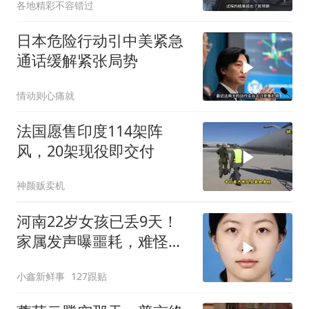
各地精彩不容错过
日本危险行动引中美紧急
通话缓解紧张局势
情动则心痛就
法国愿售印度114架阵
风，20架现役即交付
神颜贩卖机
河南22岁女孩已丢9天！
家属发声曝噩耗，难怪搜
救犬也闻不到气味
小鑫新鲜事
127跟贴