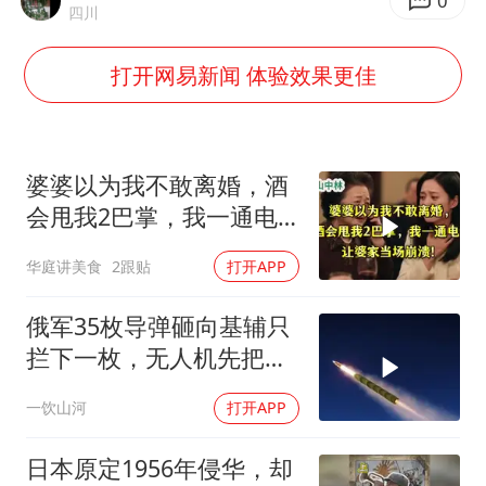
大连一起飞航班因乘客可乐爆瓶折返
0
四川
血指纹匹配成功，20年悬案告破！凶手被执行死刑
打开网易新闻 体验效果更佳
医疗垃圾做手机壳 这也是谋财害命
经销商证实雪佛兰暂停在华新车销售
武契奇：欧洲已处于大战边缘
婆婆以为我不敢离婚，酒
7月CPI同比上涨0.5% 经济内生增长动力持续增强
会甩我2巴掌，我一通电
话让婆家当场懵了
无锡降雨量冲至全国第一
华庭讲美食
2跟贴
打开APP
下党之路
俄军35枚导弹砸向基辅只
拦下一枚，无人机先把爱
国者耗干了，泽连斯基的
一饮山河
打开APP
秋天反攻成了笑话
日本原定1956年侵华，却