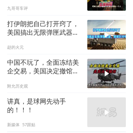
不断！
九哥哥车评
打伊朗把自己打开窍了，
美国搞出无限弹匣武器，
用来针对中国
赵的火元
中国不玩了，全面冻结美
企交易，美国决定撤馆，
民主党开始甩黑锅
附允历史观
讲真，是球网先动手
的！！！
新媒体
57跟贴