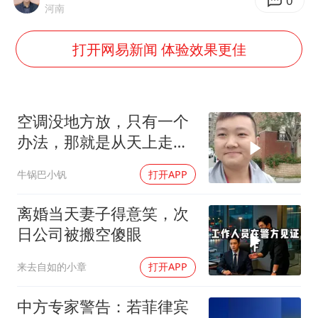
房主任回应争议
0
河南
把党建设得更加坚强有力
打开网易新闻 体验效果更佳
宇树科技王兴兴身家有望超200亿元
中国养老床位“三连降”
哪吒汽车南宁工厂设备降价20%拍卖
空调没地方放，只有一个
奋进开新局 实干挑大梁
办法，那就是从天上走，
老师傅一招拿下
牛锅巴小钒
打开APP
离婚当天妻子得意笑，次
日公司被搬空傻眼
来去自如的小章
打开APP
中方专家警告：若菲律宾