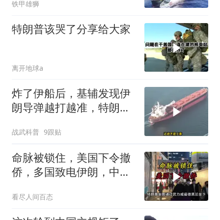
铁甲雄狮
特朗普该哭了分享给大家
离开地球a
炸了伊船后，基辅发现伊
朗导弹越打越准，特朗普
要向普京“问罪”
战武科普
9跟贴
命脉被锁住，美国下令撤
侨，多国致电伊朗，中国
两大判断全部成真
看尽人间百态