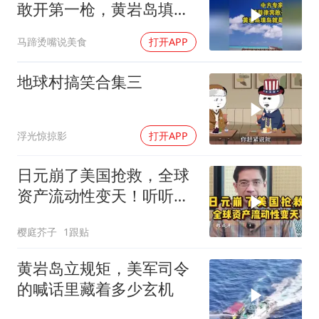
敢开第一枪，黄岩岛填岛
就是其灭顶之灾
马蹄烫嘴说美食
打开APP
地球村搞笑合集三
浮光惊掠影
打开APP
日元崩了美国抢救，全球
资产流动性变天！听听郎
教授的分析
樱庭芥子
1跟贴
黄岩岛立规矩，美军司令
的喊话里藏着多少玄机