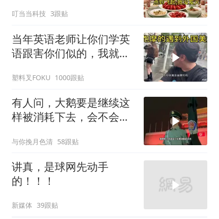
到飞起，我没发
叮当当科技
3跟贴
当年英语老师让你们学英
语跟害你们似的，我就是
吃了没有文化的亏
塑料叉FOKU
1000跟贴
有人问，大鹅要是继续这
样被消耗下去，会不会灭
亡？
与你挽月色清
58跟贴
讲真，是球网先动手
的！！！
新媒体
39跟贴