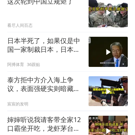
这次轮到中国立规矩了
看尽人间百态
日本半死了，如果仅是中
国一家制裁日本，日本可
能还剩一口气
阿搏体育
36跟贴
泰方拒中方介入海上争
议，表面强硬实则暗藏玄
机
宸宸的发明
婶婶听说我请客带全家12
口霸坐开吃，龙虾茅台点