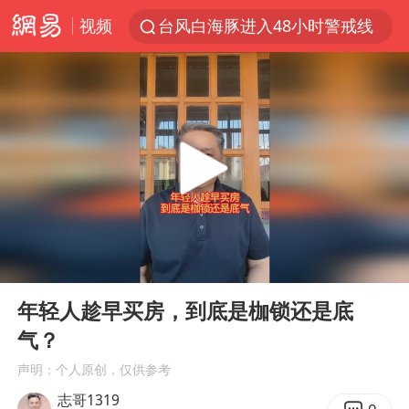
视频
台风白海豚进入48小时警戒线
中方回应是否在太平洋海底开采稀土
台风白海豚影响中国已成定局
佛得角门将亮相智利俱乐部主场
看守所辅警收受10万获刑1年
陈熠叫医疗暂停被驳回 带伤遭逆转
多地要求领导干部带头休假
00:00
01:03
U17国足1分钟轰2球
Play
Ent
full
今年已有4位周星驰电影配角去世
年轻人趁早买房，到底是枷锁还是底
气？
27岁女子成组织卖淫集团主犯被通缉
声明：个人原创，仅供参考
“China Cool”成海外热词
志哥1319