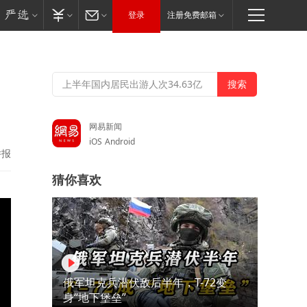
登录
注册免费邮箱
，
网易新闻
iOS
Android
举报
猜你喜欢
俄军坦克兵潜伏敌后半年，T-72变
身“地下堡垒”