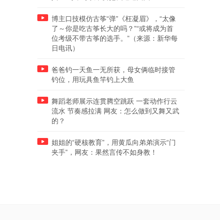
博主口技模仿古筝“弹”《枉凝眉》，“太像
了～你是吃古筝长大的吗？”“或将成为首
位考级不带古筝的选手。”（来源：新华每
日电讯）
爸爸钓一天鱼一无所获，母女俩临时接管
钓位，用玩具鱼竿钓上大鱼
舞蹈老师展示连贯腾空跳跃 一套动作行云
流水 节奏感拉满 网友：怎么做到又舞又武
的？
姐姐的“硬核教育”，用黄瓜向弟弟演示“门
夹手”，网友：果然言传不如身教！