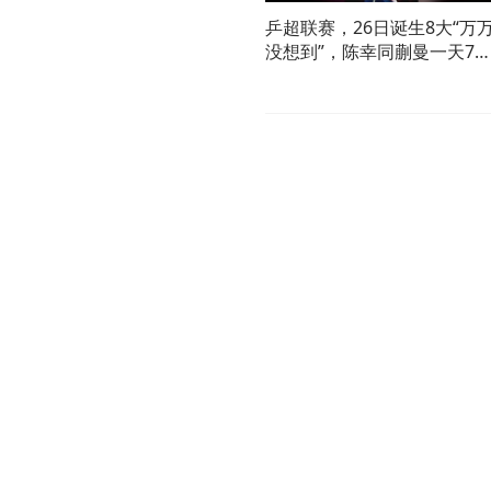
乒超联赛，26日诞生8大“万
没想到”，陈幸同蒯曼一天7
1负