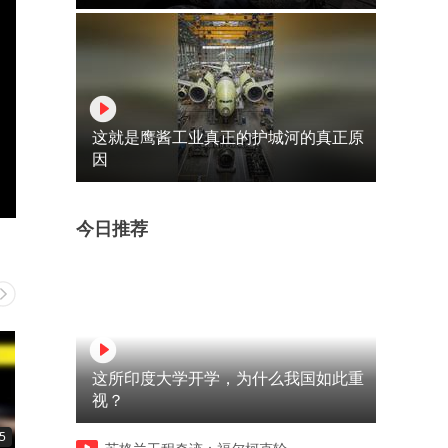
这就是鹰酱工业真正的护城河的真正原
因
今日推荐
这所印度大学开学，为什么我国如此重
视？
5
00:15
00:15