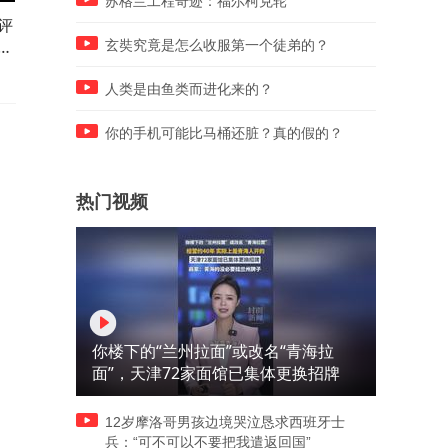
苏格兰工程奇迹：福尔柯克轮
评
乒超联赛，26日上半场5朵金
乒超联赛，26日上半场5虎将
周
花评分：陈幸同满分，1人优
评分：满1人，良好2人，陈
玄奘究竟是怎么收服第一个徒弟的？
秀3人良好
宇不及格
人类是由鱼类而进化来的？
你的手机可能比马桶还脏？真的假的？
热门视频
你楼下的“兰州拉面”或改名“青海拉
面”，天津72家面馆已集体更换招牌
12岁摩洛哥男孩边境哭泣恳求西班牙士
兵：“可不可以不要把我遣返回国”