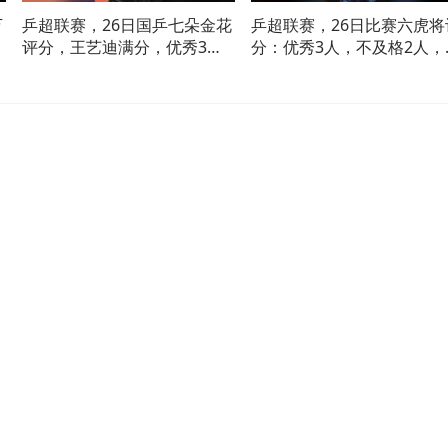
万
乒超联赛，26日国乒七朵金花
乒超联赛，26日比赛六虎将
胜
评分，王艺迪满分，优秀3
分：优秀3人，不及格2人，
人，良好2人
启豪差点