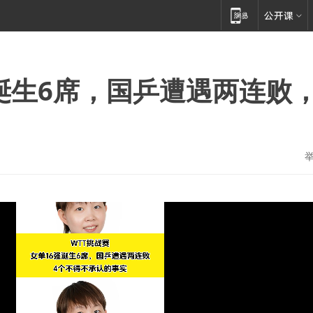
强诞生6席，国乒遭遇两连败