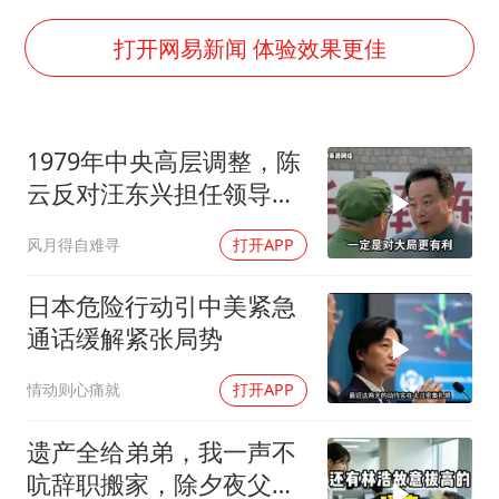
蒯曼挺进WTT横滨冠军赛女单四强
以军士兵把枪口对准中国记者
打开网易新闻 体验效果更佳
笔试第一被劝弃考涉事副校长被撤职
白海豚5次眼壁置换
1979年中央高层调整，陈
构建更高水平的全民健身公共服务体系
云反对汪东兴担任领导职
务
风月得自难寻
打开APP
日本危险行动引中美紧急
通话缓解紧张局势
情动则心痛就
打开APP
遗产全给弟弟，我一声不
吭辞职搬家，除夕夜父亲