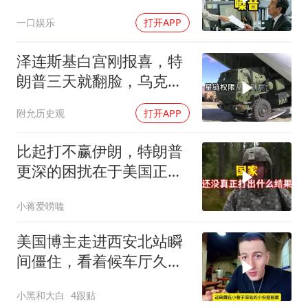
喊我结账，我笑了
一口娱乐
打开APP
泽连斯基白宫刚报喜，特
朗普三天就翻脸，乌克兰
最想要的导弹没了
附允历史观
打开APP
比起打不赢伊朗，特朗普
更深的困扰在于美国正重
蹈前苏联模式
小蒋爱唠嗑
美国博主走进西安北站瞬
间僵住，看着候车厅久久
说不出话语
小黑和大白
4跟贴