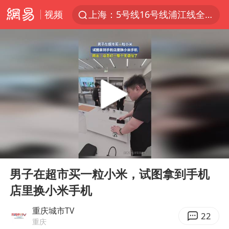
视频
上海：5号线16号线浦江线全线停运
白海豚预计将在浙江苍南到三门一带登陆
今日15时起福州地铁高架区段停运
国足U17与阿森纳决赛取消 并列冠军
王艺迪2-4不敌张本美和止步4强
上门女婿出轨女邻居多年被判重婚罪
2025年小学教师减少13.19万
00:00
00:53
王艺迪无缘横滨赛决赛
Play
Ent
full
泰国：高度重视中国游客旅游体验
男子在超市买一粒小米，试图拿到手机
店里换小米手机
上海大部迎大暴雨
《龙餐馆》 冲奖
重庆城市TV
22
重庆