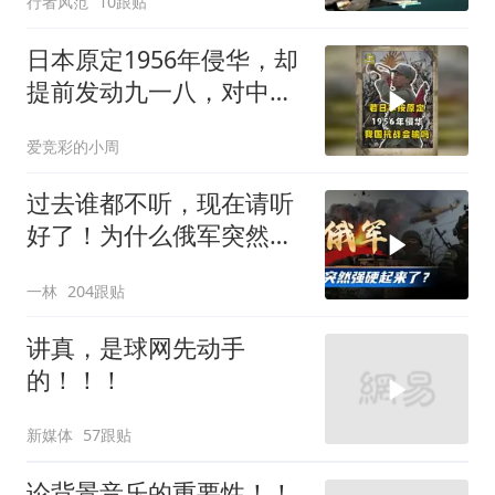
行者风范
10跟贴
日本原定1956年侵华，却
提前发动九一八，对中国
是福是祸？
爱竞彩的小周
过去谁都不听，现在请听
好了！为什么俄军突然强
硬起来了？
一林
204跟贴
讲真，是球网先动手
的！！！
新媒体
57跟贴
论背景音乐的重要性！！