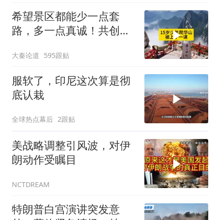
希望景区都能少一点套
路，多一点真诚！共创良
好旅游环境！
大秦论道
595跟贴
服软了，印尼这次算是彻
底认栽
全球热点幕后
2跟贴
美战略调整引风波，对伊
朗动作受瞩目
NCTDREAM
特朗普白宫演讲突发意