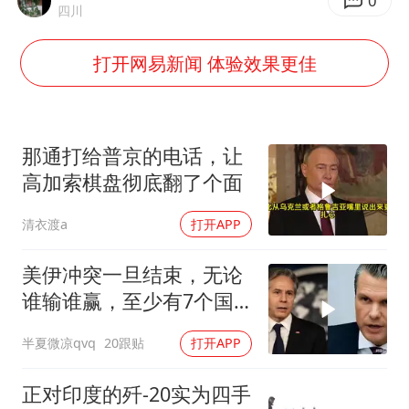
上海大部迎大暴雨
0
四川
《龙餐馆》 冲奖
打开网易新闻 体验效果更佳
蒯曼挺进WTT横滨冠军赛女单四强
以军士兵把枪口对准中国记者
笔试第一被劝弃考涉事副校长被撤职
那通打给普京的电话，让
白海豚5次眼壁置换
高加索棋盘彻底翻了个面
构建更高水平的全民健身公共服务体系
清衣渡a
打开APP
美伊冲突一旦结束，无论
谁输谁赢，至少有7个国
家，恐有亡国之忧
半夏微凉qvq
20跟贴
打开APP
正对印度的歼-20实为四手