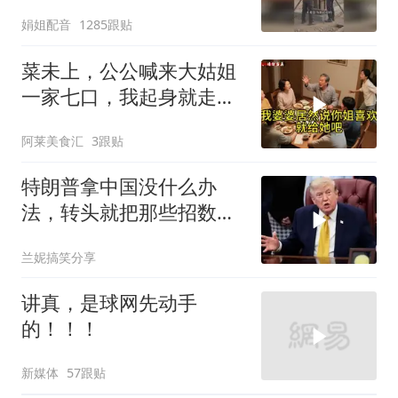
娟姐配音
1285跟贴
菜未上，公公喊来大姑姐
一家七口，我起身就走，
他怒喊：一万三谁付？
阿莱美食汇
3跟贴
特朗普拿中国没什么办
法，转头就把那些招数，
全往莫迪身上招呼了
兰妮搞笑分享
讲真，是球网先动手
的！！！
新媒体
57跟贴