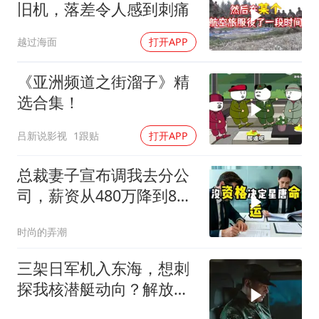
旧机，落差令人感到刺痛
越过海面
打开APP
《亚洲频道之街溜子》精
选合集！
吕新说影视
1跟贴
打开APP
总裁妻子宣布调我去分公
司，薪资从480万降到8
万，我递交辞呈
时尚的弄潮
三架日军机入东海，想刺
探我核潜艇动向？解放军
导弹剑指日军基地