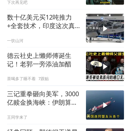
下次再见吧
数十亿美元买12吨推力
+全套技术，印度这次真
要搞定航发
一饮山河
德云社史上懒师傅诞生
记！老郭一旁添油加醋
茶喝多了睡不着
7跟贴
三记重拳砸向美军，3000
亿赎金换海峡：伊朗算准
了特朗普不敢还手
王同学来了