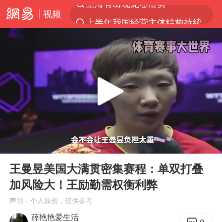
视频
上半年我国经营主体结构持续优化
王传君 《披荆斩棘》
上海：5号线16号线浦江线全线停运
白海豚预计将在浙江苍南到三门一带登陆
今日15时起福州地铁高架区段停运
国足U17与阿森纳决赛取消 并列冠军
王艺迪2-4不敌张本美和止步4强
00:00
01:17
上门女婿出轨女邻居多年被判重婚罪
Play
Ent
full
2025年小学教师减少13.19万
王曼昱美国大满贯密集赛程：单双打叠
加风险大！王励勤需权衡利弊
王艺迪无缘横滨赛决赛
声明：个人原创，仅供参考
泰国：高度重视中国游客旅游体验
薛艳艳爱生活