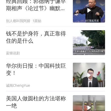
经典回顾：郭德纲于谦早
期相声《论过节》幽默风
趣爆笑不断
别人都叫我阿腈
1跟贴
钱不是护身符，真正靠得
住的是什么
蓝猫说剧
华尔街日报：中国科技巨
变！
诚阅ChengYue
美国人做圆柱的方法堪称
一绝