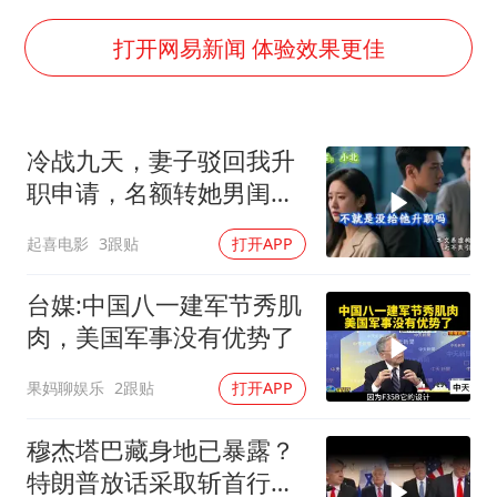
41岁女子为鼓励女儿考上985研究生
乘客脱鞋散发异味 司机提醒反被怼
打开网易新闻 体验效果更佳
日本籍女网红在韩直播时自杀身亡
香港殿堂级填词人黎彼得因病离世 终年76岁
冷战九天，妻子驳回我升
弹药库存告急 美军补货难
职申请，名额转她男闺
总书记关心百姓身边这些民生大事
蜜，我转身办妥1件事
起喜电影
3跟贴
打开APP
台媒:中国八一建军节秀肌
肉，美国军事没有优势了
果妈聊娱乐
2跟贴
打开APP
穆杰塔巴藏身地已暴露？
特朗普放话采取斩首行