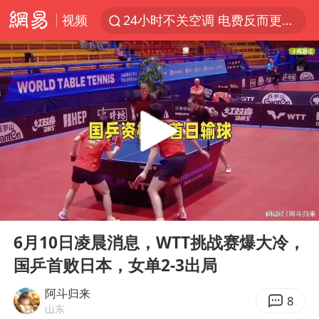
视频
24小时不关空调 电费反而更低？
维持强台风级！白海豚直奔华东沿海
美国退回1000亿美元关税
38岁山东财大教授刘海明逝世
顾客结账把钱扔地上 服务员霸气扔回
李亚鹏向地铁吐血女孩捐99999元
河南试行周五下午弹性离岗
00:00
03:00
“天津之眼”摩天轮附近2人落水
Play
Ent
full
沙特否认与胡塞武装举行会谈
6月10日凌晨消息，WTT挑战赛爆大冷，
国乒首败日本，女单2-3出局
“银行午休1.5小时”留个窗口行不行
如何把百年大党建设得更加坚强有力
阿斗归来
8
山东