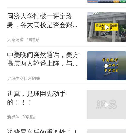
同济大学打破一评定终
身，各大高校是否会跟进
呢？
大秦论道
18跟贴
中美晚间突然通话，美方
高层两人轮番上阵，与中
方交锋一个多小时
记录生活日常阿蜴
讲真，是球网先动手
的！！！
新媒体
39跟贴
论背景音乐的重要性！！