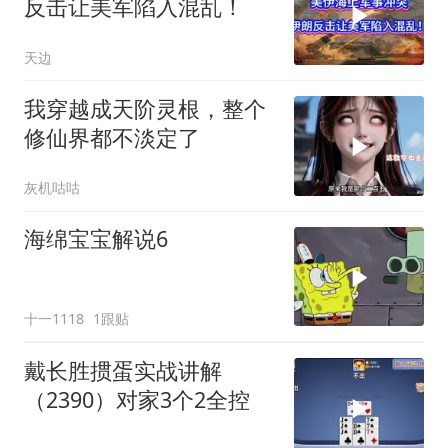
反击让美军陷入混乱！
天边
我穿越成天阶灵根，整个
修仙界都不淡定了
灰机咕咕
海绵宝宝解说6
十一1118
1跟贴
戴长胜掼蛋实战讲解
（2390）对家3个2全控