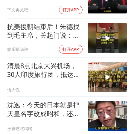
动，美军机又被击落
下次再见吧
打开APP
抗美援朝结束后！朱德找
到毛主席，关起门说：我
们该清理门户了
娱乐喵喵说
打开APP
清晨8点北京大兴机场，
30人印度旅行团，抵达，
坦言不愿再返程！
悟人性
沈逸：今天的日本就是把
天皇名字改成昭和，还是
吃不起饭团子！
王飬吃吃喝喝