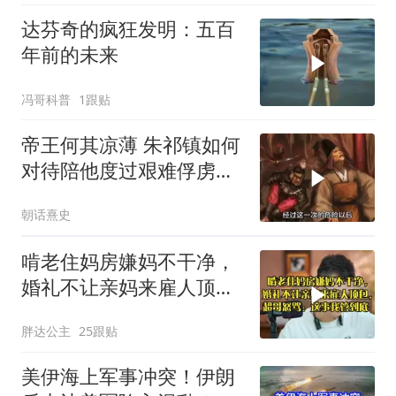
达芬奇的疯狂发明：五百
年前的未来
冯哥科普
1跟贴
帝王何其凉薄 朱祁镇如何
对待陪他度过艰难俘虏生
涯的袁彬
朝话熹史
啃老住妈房嫌妈不干净，
婚礼不让亲妈来雇人顶
包，超哥怒骂
胖达公主
25跟贴
美伊海上军事冲突！伊朗