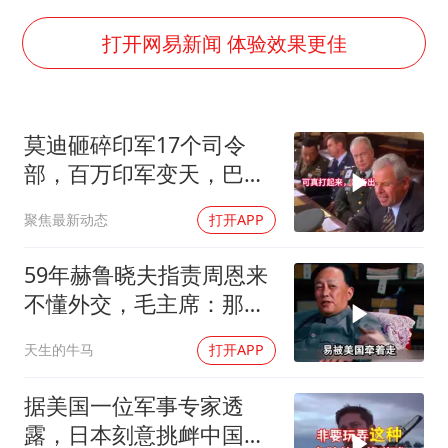
上海全力守护市民“菜篮子”
以军士兵把枪口对准中国记者
打开网易新闻 体验效果更佳
暑期研学游升温 在旅途中增长知识
猫咪过火把节被抹成黑猫
莫迪砸碎印军17个司令
BLG经理辟谣Bin离队
部，百万印军变天，巴铁
曹颖儿子首次演长剧
同一时间动手了
聚焦最新动态
打开APP
总书记点赞的非遗苗绣焕发新生机
59年赫鲁晓夫指责周恩来
不懂外交，毛主席：那我
也送你一顶帽子
天生的牛马
打开APP
据美国一位军事专家透
露，日本刻意挑衅中国，