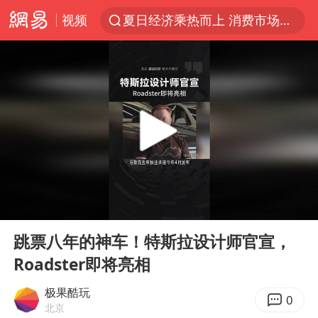
视频
夏日经济乘热而上 消费市场向新而行
白海豚对华东华北影响会大于巴威
王传君 《披荆斩棘》
哈马斯称坚持加沙停火协议路线图
于东来回应胖东来近25年老店年底关闭
独闯南太行的失联女生最后轨迹已确认
美将每月供乌爱国者拦截导弹
00:00
01:03
国足U17与阿森纳决赛取消 并列冠军
Play
Ent
full
香港刷新1884年以来最高气温纪录
跳票八年的神车！特斯拉设计师官宣，
Roadster即将亮相
央视新主播李秋莹母校发文祝贺
上门女婿出轨女邻居多年被判重婚罪
极果酷玩
0
北京