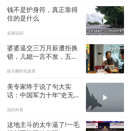
钱不是护身符，真正靠得
住的是什么
蓝猫说剧
婆婆逼交三万月薪遭拒换
锁，儿媳一言不发，五天
后丈夫收传票
娱乐圈的笔娱君
美专家终于说了句大实
话：中国军力十年“史无前
例”狂飙，美国这次真坐不
战武科普
住了
这地主斗的太牛逼了!一毛