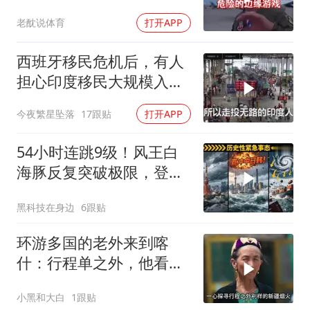
是为了实现别的目标
老酖说体育
打开APP
西班牙移民危机后，有人
担心印度移民大规模入侵
中国，这可能吗？
今夜繁星坠落
17跟贴
打开APP
54小时连跳9级！风王白
海豚反复突破极限，登陆
中日韩哪国？
黑科技在身边
6跟贴
环游多国的老外来到喀
什：行程单之外，他看到
了变化太多太多
小黑和大白
1跟贴