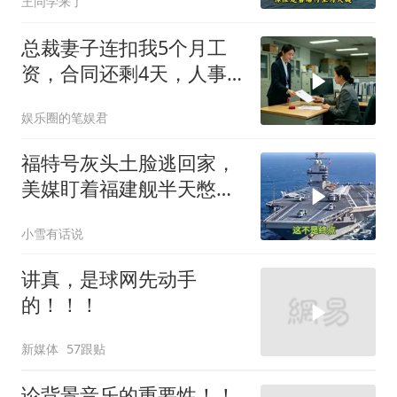
王同学来了
彻底破灭！
总裁妻子连扣我5个月工
资，合同还剩4天，人事
通知涨薪续签，我
娱乐圈的笔娱君
福特号灰头土脸逃回家，
美媒盯着福建舰半天憋出
一句话：这不是终点
小雪有话说
讲真，是球网先动手
的！！！
新媒体
57跟贴
论背景音乐的重要性！！