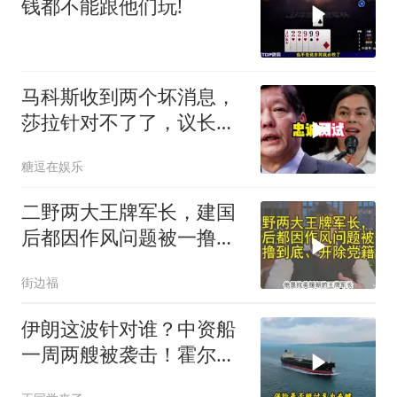
钱都不能跟他们玩!
马科斯收到两个坏消息，
莎拉针对不了了，议长反
水，防长被硬刚！
糖逗在娱乐
二野两大王牌军长，建国
后都因作风问题被一撸到
底、开除党籍
街边福
伊朗这波针对谁？中资船
一周两艘被袭击！霍尔木
兹海峡的“安全走廊”神话