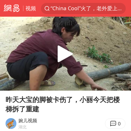
视频
“China Cool”火了，老外爱上中国避暑游
台风白海豚闭眼浙江上海处于危险半圆
四川宜宾市珙县发生3.4级地震
香港宏福苑火灾或由烟头引起
网约车司机充电时猝死保险拒赔
中国父女泰国骑摩托车坠崖1死1伤
周末打虎 宋致远被查
00:00
03:03
白海豚将正面袭击贯穿浙江
Play
Ent
full
浙江台州《告全体市民书》
昨天大宝的脚被卡伤了，小丽今天把楼
梯拆了重建
多个明星演唱会取消
男孩参加珠心算比赛气定神闲
婉儿视频
0
湖北