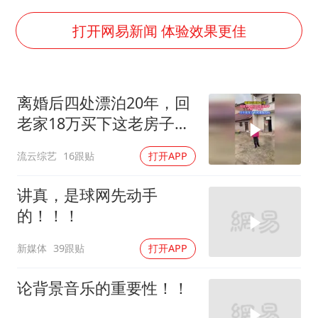
陕西柞水泥石流已致2死 仍有1人失联
牛群和施拉普纳33年后重逢
打开网易新闻 体验效果更佳
上半年国内居民出游人次34.63亿
刘浩存百花奖开幕式红裙起舞
离婚后四处漂泊20年，回
“南湖号”盾构机下线
老家18万买下这老房子，
店主称换“青海拉面”招牌后生意更好
终于有一个家了！
流云综艺
16跟贴
打开APP
习近平心系体育强国建设
讲真，是球网先动手
的！！！
新媒体
39跟贴
打开APP
论背景音乐的重要性！！