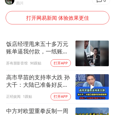
沙特否认与胡塞武装举行会谈
0
四川
如何把百年大党建设得更加坚强有力
打开网易新闻 体验效果更佳
香港殿堂级填词人黎彼得因病离世 终年76岁
乘客脱鞋散发异味 司机提醒反被怼
日本籍女网红在韩直播时自杀身亡
饭店经理甩来五十多万元
恩比德变瘦引热议
账单逼我付款，一纸账单
牵出骗局
总书记关心百姓身边这些民生大事
苏有朋影音馆
90跟贴
打开APP
高市早苗的支持率大跌 孙
大千：大陆已准备好反制
菲律宾！
正经娱阅
1跟贴
打开APP
中方对欧盟重拳反制一周