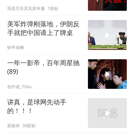
我是历史其实挺有趣
1跟贴
美军炸弹刚落地，伊朗反
手就把中国请上了牌桌
铁甲雄狮
一年一影帝，百年周星驰
(89)
创作者_7SAu
讲真，是球网先动手
的！！！
新媒体
39跟贴