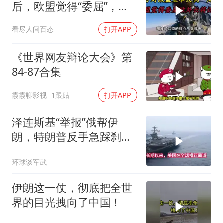
后，欧盟觉得“委屈”，欧
外长将访华谈判
看尽人间百态
打开APP
《世界网友辩论大会》第
84-87合集
霞霞聊影视
1跟贴
打开APP
泽连斯基“举报”俄帮伊
朗，特朗普反手急踩刹
车，美国霸权底气尽失
环球谈军武
伊朗这一仗，彻底把全世
界的目光拽向了中国！