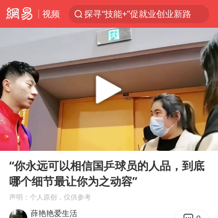
视频
探寻“技能+”促就业创业新路
店主遭女子“鬼手”换钞
顾客结账把钱扔地上 服务员霸气扔回
美国退回1000亿美元关税
38岁山东财大教授刘海明逝世
李亚鹏向地铁吐血女孩捐99999元
台风白海豚或在华东沿海登陆
00:00
01:50
“银行午休1.5小时”留个窗口行不行
Play
Ent
full
FIFA官方支持因凡蒂诺
“你永远可以相信国乒球员的人品，到底
哪个细节最让你为之动容”
41岁女子为鼓励女儿考上985研究生
声明：个人原创，仅供参考
弹药库存告急 美军补货难
薛艳艳爱生活