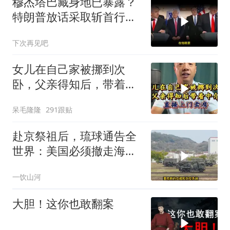
穆杰塔巴藏身地已暴露？
特朗普放话采取斩首行
动，美军机又被击落
下次再见吧
女儿在自己家被挪到次
卧，父亲得知后，带着中
介直接上门卖房
呆毛隆隆
291跟贴
赴京祭祖后，琉球通告全
世界：美国必须撤走海马
斯，日本陷入被动
一饮山河
大胆！这你也敢翻案