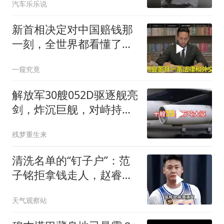
汽车乐乐说
新首相决定对中国赔钱那
一刻，全世界都看懂了：
不能对华继续天真
一窥究竟
解放军30艘052D驱逐舰亮
剑，炸沉巨舰，对峙持续
升级
残梦重生来
清洗名单的“钉子户”：范
子铭拒拿钱走人，赵睿亲
手掐灭交易流言
天气观察站