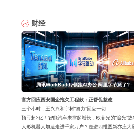
财经
腾讯WorkBuddy领跑AI办公 阿里字节急了?
官方回应西安国企拖欠工程款：正督促整改
三个小时，王兴兴和宇树“努力”回应一切
预亏超3亿！智能汽车未撑起增长，欧菲光的“追光”故
讲通吗？
人形机器人加速走进千家万户？走进四维图新亦庄大