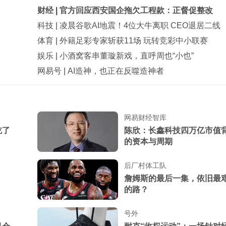
财经
|
官方回应西安国企拖欠工程款：正督促整改
科技
|
凌晨谷歌AI地震！4位大牛离职 CEO退居二线
体育
|
外籍足彩专家斩获11场 玩转竞彩中小联赛
娱乐
|
小酒窝客串董璇新戏，直呼周也“小也”
网易号
|
AI造神，也正在反噬造神者
我月薪3千妻子88万，出民
公司被告知月薪降到1500
我和35岁女上司同居3年，
网易财经智库
我，谁知她忽然宣布结婚
吃了
陈欣：长鑫科技四万亿市值
的资本与周期
带妻子看遍名医，老郎中诊
年被人暗算，我当场懵了
后厂村体工队
保姆给儿子喂奶时嘀咕，说
詹姆斯的最后一集，依旧最
我懵了：哪来的哥哥？
的路？
号外