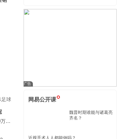
经销
网易公开课
际足球
冠
魏晋时期谁能与诸葛亮
齐名？
0万欧
近视手术人人都能做吗？