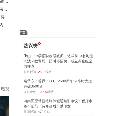
幕战
森先
同将穿
内线
热议榜
佛山一中学招聘物理教师，笔试前13名均遭
淘汰？教育局：已叫停招聘，成立调查组全
面核查
极目新闻
2893
跟贴
余承东：尊界V800、V680新车24小时大定
突破3500台
电视
齐鲁壹点
10200
跟贴
河南回应带薪错峰休假通知引争议：程序审
签不规范，待修改后予以印发
界面新闻
472
跟贴