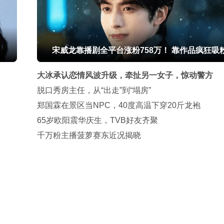
宋威龙靠播剧全平台涨粉758万！ 靠作品疯狂吸
大冰承认恋情风波升级，牵扯另一女子，惊动警方
脱口秀房主任，从“出走”到“塌房”
郑国霖在景区当NPC，40度高温下穿20斤龙袍
65岁欧阳震华庆生，TVB好友齐聚
千万粉主播菠萝赛东近况揭晓