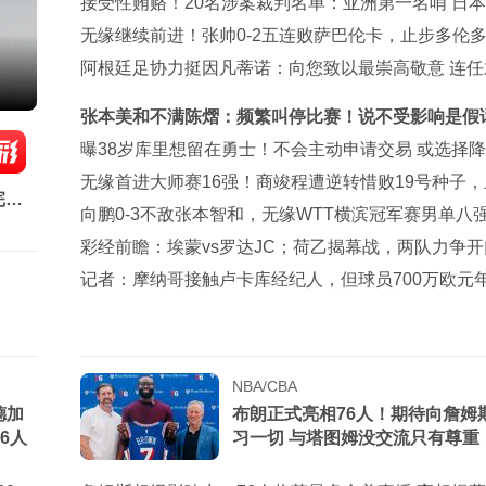
接受性贿赂！20名涉案裁判名单：亚洲第一名哨 日本
裁+香港1人
无缘继续前进！张帅0-2五连败萨巴伦卡，止步多伦
3轮
阿根廷足协力挺因凡蒂诺：向您致以最崇高敬意 连任
正确道路
张本美和不满陈熠：频繁叫停比赛！说不受影响是假话
要夺冠
曝38岁库里想留在勇士！不会主动申请交易 或选择
助球队
无缘首进大师赛16强！商竣程遭逆转惜败19号种子
完成
蒙特利尔第3轮
向鹏0-3不敌张本智和，无缘WTT横滨冠军赛男单八
彩经前瞻：埃蒙vs罗达JC；荷乙揭幕战，两队力争
记者：摩纳哥接触卢卡库经纪人，但球员700万欧元
是阻碍
NBA/CBA
德加
布朗正式亮相76人！期待向詹姆
6人
习一切 与塔图姆没交流只有尊重