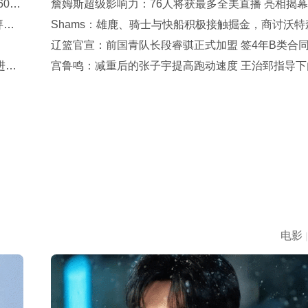
00
詹姆斯超级影响力：76人将获最多全美直播 亮相揭
拜仁
+圣诞大战
Shams：雄鹿、骑士与快船积极接触掘金，商讨沃特
签后换
辽篮官宣：前国青队长段睿骐正式加盟 签4年B类合
进行
7号球衣
宫鲁鸣：减重后的张子宇提高跑动速度 王治郅指导下
技术有改进
电影
|