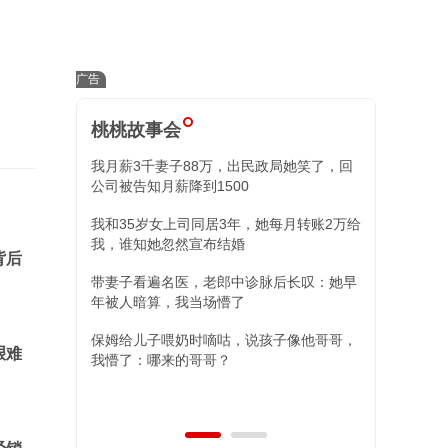
桃桃故事会
政局她笑了，回
小舅子昏迷我砸80万，康复后全家失忆，再
住院我冷回三字
她每月转账2万给
替姐姐照顾外甥女，姐夫消失八年突然出
现，两女儿的决定让人泪目
背后
脉后长叹：她早
孩子像他哥哥，
艰难