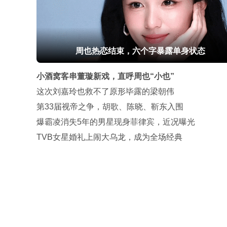
周也热恋结束，六个字暴露单身状态
小酒窝客串董璇新戏，直呼周也“小也”
这次刘嘉玲也救不了原形毕露的梁朝伟
第33届视帝之争，胡歌、陈晓、靳东入围
爆霸凌消失5年的男星现身菲律宾，近况曝光
TVB女星婚礼上闹大乌龙，成为全场经典