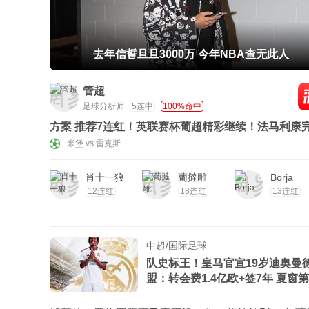
去年信誓旦旦3000万 今年NBA查无此人
管超
足球分析师
5连中
100%命中
方案 推荐7连红！英联赛杯葡超精彩继续！法马利康
对埃斯托里的5连胜？
米堡 vs 雷克斯
肖十一狼
葡撻雕
Borja
12连红
18连红
13连红
中超/国际足球
队史标王！皇马官宣19岁迪奥曼
盟：转会费1.4亿欧+签7年 夏窗第