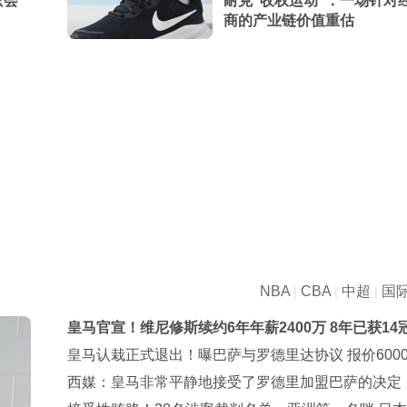
只会
耐克“收权运动”：一场针对
商的产业链价值重估
NBA
CBA
中超
国
|
|
|
皇马官宣！维尼修斯续约6年年薪2400万 8年已获14
皇马认栽正式退出！曝巴萨与罗德里达协议 报价600
与曼城谈判
西媒：皇马非常平静地接受了罗德里加盟巴萨的决定