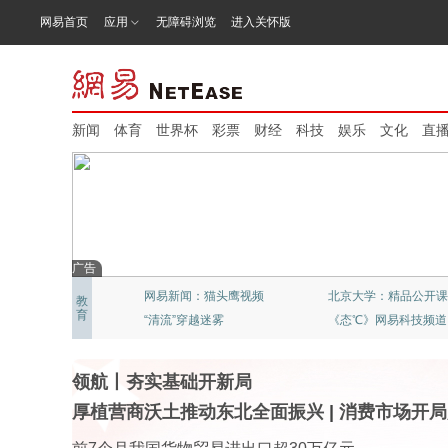
网易首页
应用
无障碍浏览
进入关怀版
新闻
体育
世界杯
彩票
财经
科技
娱乐
文化
直
广告
网易新闻：猫头鹰视频
北京大学：精品公开课
教
育
“清流”穿越迷雾
《态℃》网易科技频道
领航丨夯实基础开新局
厚植营商沃土推动东北全面振兴
|
消费市场开局