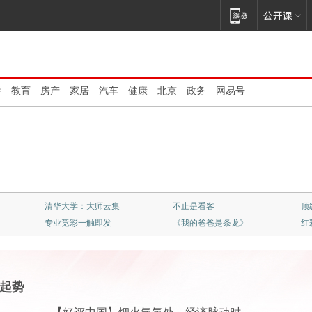
播
教育
房产
家居
汽车
健康
北京
政务
网易号
清华大学：大师云集
不止是看客
顶
专业竞彩一触即发
《我的爸爸是条龙》
红
起势