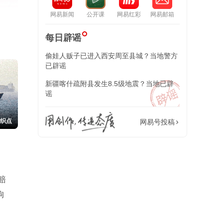
网易新闻
公开课
网易红彩
网易邮箱
每日辟谣
偷娃人贩子已进入西安周至县城？当地警方
已辟谣
新疆喀什疏附县发生8.5级地震？当地已辟
谣
交织点
网易号投稿
了
赔
拘