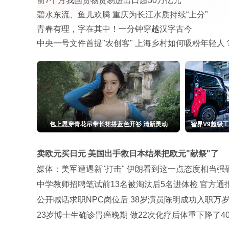
前7个月我国货物贸易进出口超30万亿元
碧水东流、鱼儿欢腾 重庆为长江水质持续“上分”
青春有理，字在其中！一分钟穿越汉字古今
中央一号文件首提"农创客" 上海乡村如何吸粉年轻人
包上恩穿青花吊带长裙搭蓝色开衫 清新灵动
智界V9超级
卖欧元买日元 美国出手救日本结果把欧元"献祭"了
媒体：美军遭遇新"打击" 伊朗看到这一点态度相当强
中学教师招聘笔试前13名被淘汰后5名进体检 官方通
公开喊话求职NPC岗位后 38岁演员陈明成功入职万
23岁博士生确诊胃癌晚期 做22次化疗后体重下降了4