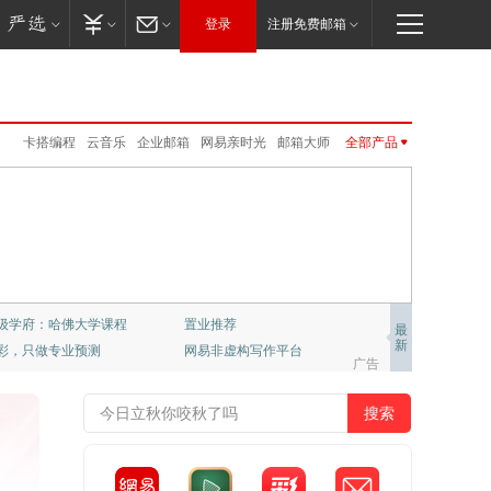
登录
注册免费邮箱
卡搭编程
云音乐
企业邮箱
网易亲时光
邮箱大师
全部产品
大神社区
新闻客户端
LOFTER
免费邮
CC语音
云课堂
网易云游戏
UU远程
UU加速器
公开课
新闻客户端
网易红彩
公开课
VIP邮箱
伏羲
公正邮
网易游戏
严选
网易味央
免费邮
VIP邮箱
企业邮箱
邮箱大师
网易红彩
MuMu模拟器Pro
严选
公正邮
云课堂
CC语音
LOFTER
UU加速器
UU远程
网易亲时光
伏羲
云音乐
大神社区
网易云游戏
千千壁纸
级学府：哈佛大学课程
置业推荐
最
新
彩，只做专业预测
网易非虚构写作平台
梦幻西游
大话2
梦幻西游手游
阴阳师
广告
倩女幽魂手游
大话西游3
新倩女幽魂
大唐无双
率士之滨
哈利波特.魔法觉醒
天下手游
明日之后
逆水寒
永劫无间
一梦江湖
第五人格