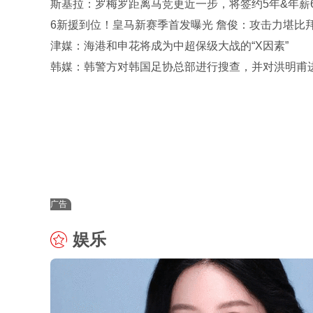
斯基拉：罗梅罗距离马竞更近一步，将签约5年&年薪6
万欧
6新援到位！皇马新赛季首发曝光 詹俊：攻击力堪比
巴黎 2软肋
津媒：海港和申花将成为中超保级大战的“X因素”
韩媒：韩警方对韩国足协总部进行搜查，并对洪明甫
了首次传唤
广告
娱乐