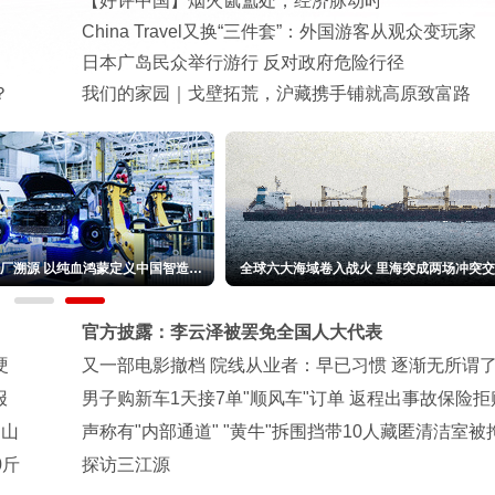
【好评中国】烟火氤氲处，经济脉动时
China Travel又换“三件套”：外国游客从观众变玩家
日本广岛民众举行游行 反对政府危险行径
？
我们的家园｜戈壁拓荒，沪藏携手铺就高原致富路
工厂溯源 以纯血鸿蒙定义中国智造自
全球六大海域卷入战火 里海突成两场冲突
我进化
官方披露：李云泽被罢免全国人大代表
硬
又一部电影撤档 院线从业者：早已习惯 逐渐无所谓
报
男子购新车1天接7单"顺风车"订单 返程出事故保险拒
岁山
声称有"内部通道" "黄牛"拆围挡带10人藏匿清洁室被
0斤
探访三江源