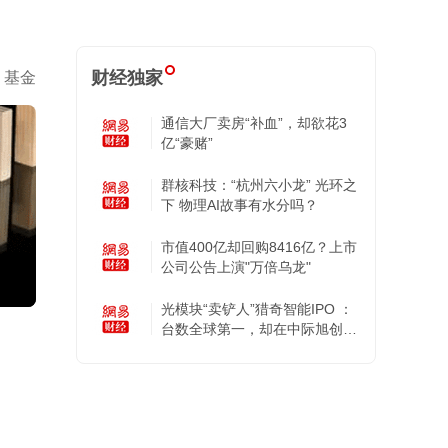
财经独家
基金
通信大厂卖房“补血”，却欲花3
亿“豪赌”
群核科技：“杭州六小龙” 光环之
下 物理AI故事有水分吗？
市值400亿却回购8416亿？上市
公司公告上演"万倍乌龙"
光模块“卖铲人”猎奇智能IPO ：
台数全球第一，却在中际旭创的
账上越陷越深
？