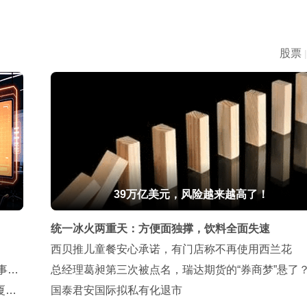
股票
|
39万亿美元，风险越来越高了！
统一冰火两重天：方便面独撑，饮料全面失速
西贝推儿童餐安心承诺，有门店称不再使用西兰花
事能
总经理葛昶第三次被点名，瑞达期货的“券商梦”悬了
厦，
国泰君安国际拟私有化退市