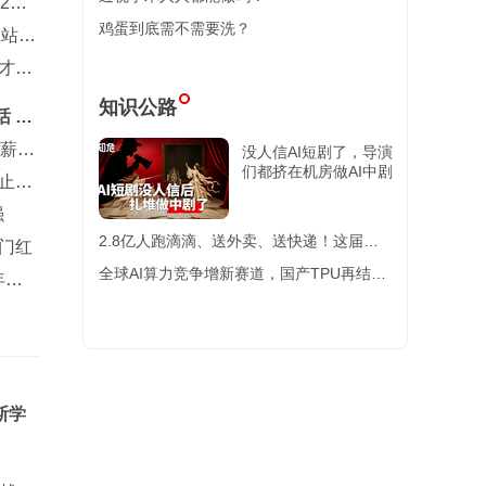
2主
鸡蛋到底需不需要洗？
多站第
才是
知识公路
 誓
降薪帮
没人信AI短剧了，导演
们都挤在机房做AI中剧
，止步
强
2.8亿人跑滴滴、送外卖、送快递！这届年
开门红
轻人，为啥就是不进厂？
全球AI算力竞争增新赛道，国产TPU再结硕
年薪
果，中昊芯英推新
斯学