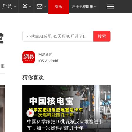
登录
注册免费邮箱
霆
网易新闻
iOS
Android
举报
猜你喜欢
中国科学家把10兆瓦核反应堆塞进卡
车，加一次燃料能跑几十年