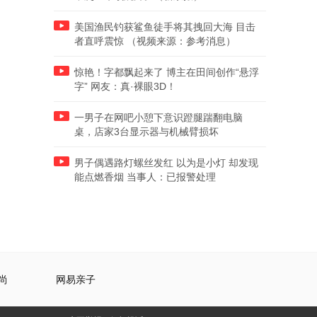
美国渔民钓获鲨鱼徒手将其拽回大海 目击
者直呼震惊 （视频来源：参考消息）
惊艳！字都飘起来了 博主在田间创作“悬浮
字” 网友：真·裸眼3D！
一男子在网吧小憩下意识蹬腿踹翻电脑
桌，店家3台显示器与机械臂损坏
男子偶遇路灯螺丝发红 以为是小灯 却发现
能点燃香烟 当事人：已报警处理
尚
网易亲子