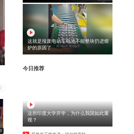
这就是报废电动车电池不能整块扔进熔
炉的原因了
今日推荐
这所印度大学开学，为什么我国如此重
视？
3
12:56
13:32