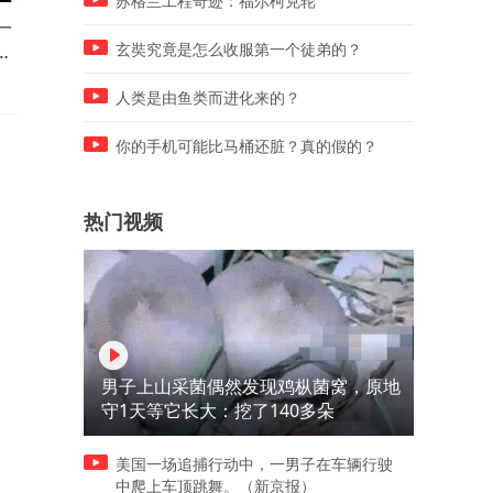
苏格兰工程奇迹：福尔柯克轮
一
世有伯乐，然后有千里马，值
《念书的孩子》一个九岁的
不
得你再看一遍的好电影。
守儿童的故事，竟看哭了无
玄奘究竟是怎么收服第一个徒弟的？
观众。
人类是由鱼类而进化来的？
你的手机可能比马桶还脏？真的假的？
热门视频
男子上山采菌偶然发现鸡枞菌窝，原地
守1天等它长大：挖了140多朵
美国一场追捕行动中，一男子在车辆行驶
中爬上车顶跳舞。（新京报）