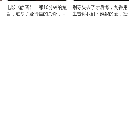
电影《静音》一部16分钟的短
别等失去了才后悔，九香用
了
篇，道尽了爱情里的真谛，修
生告诉我们：妈妈的爱，经
改版/
起等待。