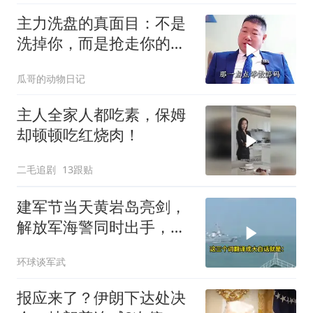
主力洗盘的真面目：不是
洗掉你，而是抢走你的廉
价筹码！
瓜哥的动物日记
主人全家人都吃素，保姆
却顿顿吃红烧肉！
二毛追剧
13跟贴
建军节当天黄岩岛亮剑，
解放军海警同时出手，菲
律宾的挑衅该收场了
环球谈军武
报应来了？伊朗下达处决