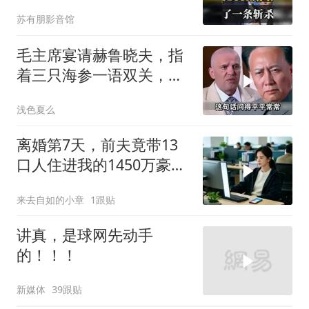
的，趁早都别干了！
苏有朋影音馆
毛主席宴请赫鲁晓夫，指
着三只海参一语双关，赫
鲁晓夫听完直冒汗
浅色夏么
离婚第7天，前夫竟带13
口人住进我的1450万豪
宅，一开门全傻眼
来去自如的小章
1跟贴
讲真，是球网先动手
的！！！
新媒体
39跟贴