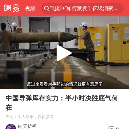
视频
“电影+”如何激发千亿级消费新活力？
东航新规：提前14天可免费退改签
台风白海豚中心风力增强
日本试射“战斧”导弹，国防部回应
曝韩国足协为外籍裁判员安排色情招待
四川宜宾市高县4.9级地震致1人死亡
向鹏0-3不敌张本智和
00:00
07:19
百花奖开幕式
Play
Ent
full
“新疆阿勒泰八月能滑雪”不实
中国导弹库存实力：半小时决胜底气何
在
我国外贸延续良好增长态势
声明：个人原创，仅供参考
刘国正说向鹏打得很窝囊
向天祈福