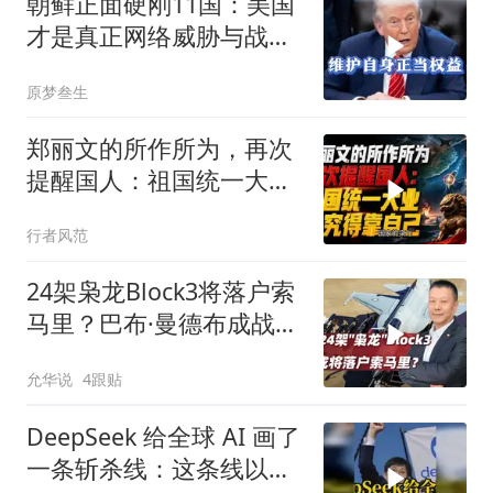
朝鲜正面硬刚11国：美国
才是真正网络威胁与战争
贩子
原梦叁生
郑丽文的所作所为，再次
提醒国人：祖国统一大
业，终究得靠自己！
行者风范
24架枭龙Block3将落户索
马里？巴布·曼德布成战略
支点
允华说
4跟贴
DeepSeek 给全球 AI 画了
一条斩杀线：这条线以下