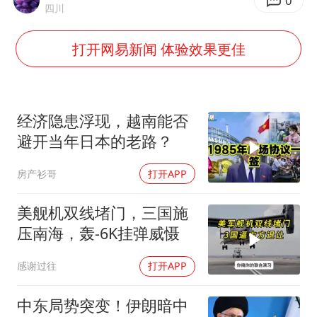
陈幸同晋级WTT横滨冠军赛8强
0
四川
国防部：坚决反制任何闹海挑衅图谋
打开网易新闻 体验效果更佳
宇树科技中一签需缴款7.54万元
广东雷州通报特教老师招聘违规事件
两名乘客在飞机上因调节座椅起冲突
经济隐患浮现，越南能否
AI会终结印度“外包神话”吗
避开当年日本的老路？
夯实基础开新局
房产衫哥
打开APP
美舰机双线堵门，三国施
压南海，轰-6K挂弹威慑
感谢过往
打开APP
中东局势突变！伊朗暗中