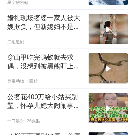
星空解密站
婚礼现场婆婆一家人被大
嫂欺负，但新媳妇不是好
惹的！
二毛追剧
穿山甲吃完蚂蚁就去求
偶，没想到被黑熊盯上
了！
臭宝动物
1跟贴
公婆花400万给小姑买别
墅，怀孕儿媳大闹闹事，
被老公狠心离婚
一口娱乐
26跟贴