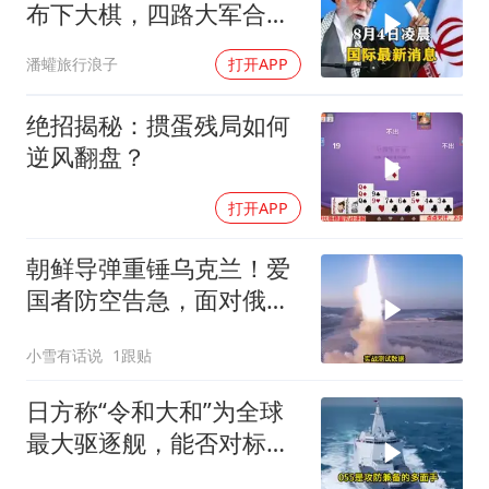
布下大棋，四路大军合
围，特朗普面临死局
潘蠸旅行浪子
打开APP
绝招揭秘：掼蛋残局如何
逆风翻盘？
打开APP
朝鲜导弹重锤乌克兰！爱
国者防空告急，面对俄朝
联手，泽连斯基到底有多
小雪有话说
1跟贴
绝望？
日方称“令和大和”为全球
最大驱逐舰，能否对标
055？不能只看纸面参数