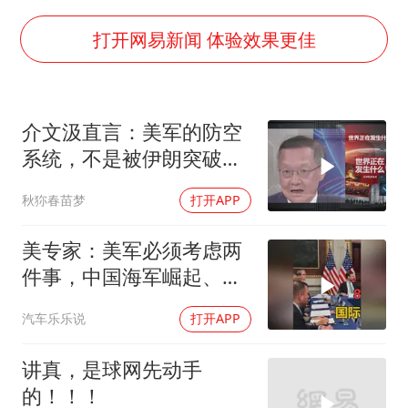
河南某医院2.33亿工程串标案细节披露
打开网易新闻 体验效果更佳
立秋的仪式感
朱雨玲晋级WTT横滨冠军赛女单八强
介文汲直言：美军的防空
“中国蔬菜之乡”最高温达41.8℃
系统，不是被伊朗突破那
东方之约 相约未来
么简单
秋狝春苗梦
打开APP
美专家：美军必须考虑两
件事，中国海军崛起、美
国不再是超级大国2
汽车乐乐说
打开APP
讲真，是球网先动手
的！！！