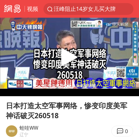
汪峰阻止14岁女儿买大牌
视频
“立秋的第一杯奶茶”又爆单了
四川宜宾市高县发生4.9级地震
王力宏演唱会黄牛带观众藏匿被查获
泰国校园枪击案死亡人数升至7人
佛山通报笔试前13被淘汰后5名进体检
陕西省委书记赶赴柞水县杏坪镇
女孩摆摊卖菌子时收到北大通知书
00:00
10:19
Play
Ent
公司“上四休三”但要降薪1000元
full
日本打造太空军事网络，惨变印度美军
改名后的“青海拉面”店
神话破灭260518
广岛核爆81周年央视播《奥本海默》
蛙哇WW
0
辽宁
台风灿鸿未来对中国无影响