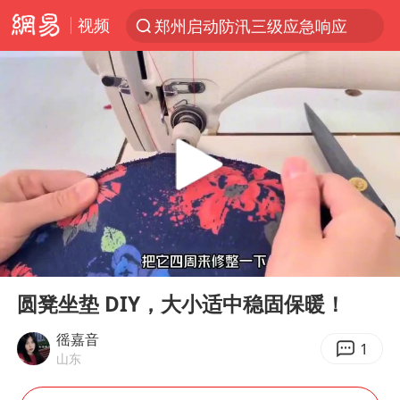
视频
郑州启动防汛三级应急响应
新能源汽车产业链提速
费大厨不再自称“大王”
APEC峰会倒计时100天
众星发文悼念秦焰
“还不如不放假”
独闯南太行失联女子遗体已找到
00:00
03:25
辽宁28名务农人员中暑死亡？官方辟谣
Play
Ent
full
SK海力士回应“或出售重庆工厂”传闻
圆凳坐垫 DIY，大小适中稳固保暖！
白海豚突然大拐弯 走出罕见路线
徭嘉音
1
山东
钟睒睒：必须限制电商平台权力