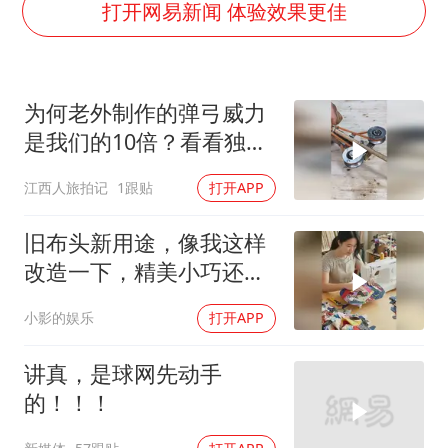
大连一起飞航班因乘客可乐爆瓶折返
打开网易新闻 体验效果更佳
血指纹匹配成功，20年悬案告破！凶手被执行死刑
医疗垃圾做手机壳 这也是谋财害命
为何老外制作的弹弓威力
经销商证实雪佛兰暂停在华新车销售
是我们的10倍？看看独特
武契奇：欧洲已处于大战边缘
做法！
江西人旅拍记
1跟贴
打开APP
7月CPI同比上涨0.5% 经济内生增长动力持续增强
无锡降雨量冲至全国第一
旧布头新用途，像我这样
下党之路
改造一下，精美小巧还实
用
小影的娱乐
打开APP
讲真，是球网先动手
的！！！