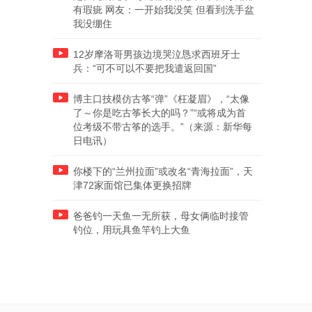
有瑕疵 网友：一开始我没笑 但看到洗手盆
我没绷住
12岁摩洛哥男孩边境哭泣恳求西班牙士
兵：“可不可以不要把我遣返回国”
博主口技模仿古筝“弹”《枉凝眉》，“太像
了～你是吃古筝长大的吗？”“或将成为首
位考级不带古筝的选手。”（来源：新华每
日电讯）
你楼下的“兰州拉面”或改名“青海拉面”，天
津72家面馆已集体更换招牌
爸爸钓一天鱼一无所获，母女俩临时接管
钓位，用玩具鱼竿钓上大鱼