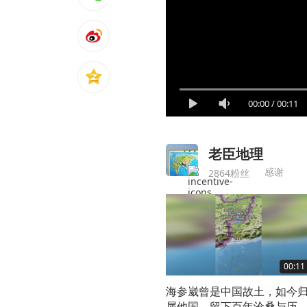
00:00
/
00:11
老臣地理
感谢
2864粉丝
00:11
海参崴曾是中国故土，如今
属他国，留下百年沧桑与历