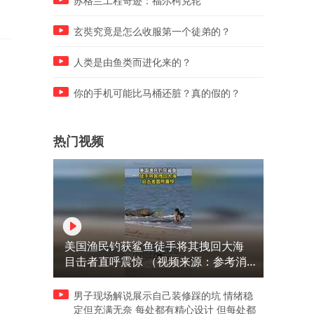
苏格兰工程奇迹：福尔柯克轮
玄奘究竟是怎么收服第一个徒弟的？
人类是由鱼类而进化来的？
你的手机可能比马桶还脏？真的假的？
热门视频
美国渔民钓获鲨鱼徒手将其拽回大海
目击者直呼震惊 （视频来源：参考消
息）
男子现场解说展示自己装修踩的坑 情绪稳
定但充满无奈 每处都有精心设计 但每处都