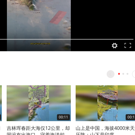
00:11
00:1
归
吉林珲春距大海仅12公里，却
山上是中国，海拔4000米
史
因没有出海口，守着海洋却难
压阵；山下是印度