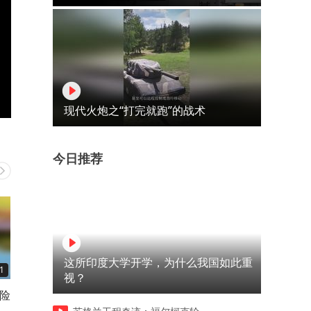
现代火炮之“打完就跑”的战术
今日推荐
这所印度大学开学，为什么我国如此重
1
00:26
00:30
视？
天险
台湾中央山脉有多硬核
山海关为什么是天下雄关