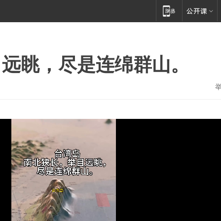
目远眺，尽是连绵群山。