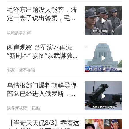
毛泽东出题没人能答，陆
定一妻子说出答案，毛主
席听后高兴异常
晨曦故事汇聚
两岸观察 台军演习再添
“新剧本” 妄图“以武谋独”
注定
邻家二蛋不靠谱
乌情报部门爆料朝鲜导弹
部队已经进入俄罗斯，乌
军40天任务失败
娱界新视野
1跟贴
【崔哥天天侃8/3】靠着这