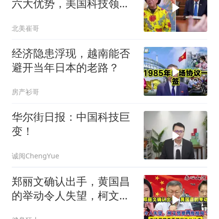
六大优势，美国科技领军
全世界
北美崔哥
经济隐患浮现，越南能否
避开当年日本的老路？
房产衫哥
华尔街日报：中国科技巨
变！
诚阅ChengYue
郑丽文确认出手，黄国昌
的举动令人失望，柯文哲
要再度搅局？