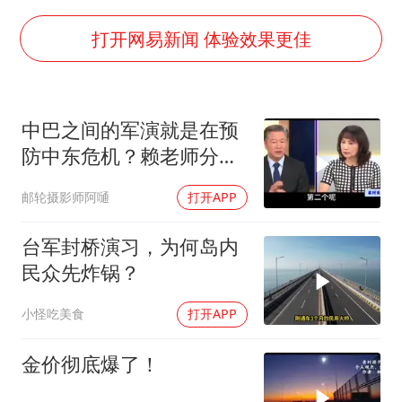
38岁演员求职万岁山NPC成功
中医教你一招提升气血
打开网易新闻 体验效果更佳
夯实基础开新局
中巴之间的军演就是在预
防中东危机？赖老师分析
解放军比美军厉害
邮轮摄影师阿嗵
打开APP
台军封桥演习，为何岛内
民众先炸锅？
小怪吃美食
打开APP
金价彻底爆了！