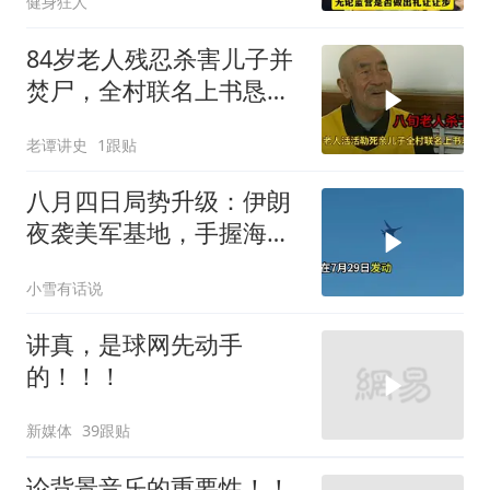
健身狂人
84岁老人残忍杀害儿子并
焚尸，全村联名上书恳求
轻判，得知缘由警察心疼
老谭讲史
1跟贴
落泪
八月四日局势升级：伊朗
夜袭美军基地，手握海峡
筹码提出3000亿诉求
小雪有话说
讲真，是球网先动手
的！！！
新媒体
39跟贴
论背景音乐的重要性！！