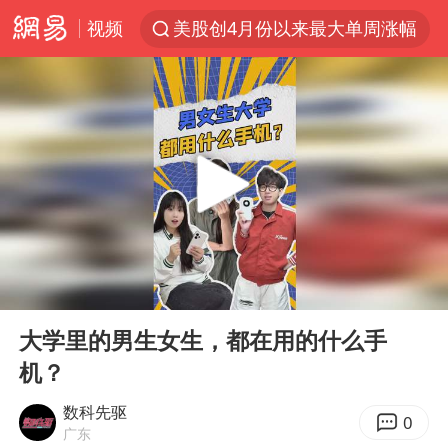
视频
美股创4月份以来最大单周涨幅
俄黑客称掌握北约直接参与袭俄证据
云南一地过火把节意外灼伤16人
女子被狗舔脚确诊三级暴露 医生回应
泰国校园枪击事件已致8死30余伤
胡彦斌获《歌手2026》歌王
“东北超”哈尔滨主场收官战小贴士
00:00
00:37
微信新功能：你可以“撤回”你的撤回
Play
Ent
full
福建省泉州市委书记张毅恭接受纪律审查和监察调查
大学里的男生女生，都在用的什么手
机？
美参院通过一项对俄能源领域制裁法案
2名小孩玩手机低头幅度近乎折叠
数科先驱
0
广东