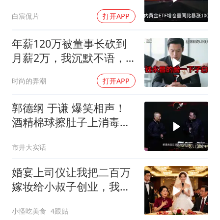
白宸侃片
打开APP
年薪120万被董事长砍到
月薪2万，我沉默不语，
当天竞品出12倍薪资挖走
时尚的弄潮
打开APP
我
郭德纲 于谦 爆笑相声！
酒精棉球擦肚子上消毒，
拿云南白药擦刀，是不是
市井大实话
擦反了？
婚宴上司仪让我把二百万
嫁妆给小叔子创业，我一
句话气晕婆婆
小怪吃美食
4跟贴