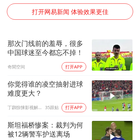
新疆一婚礼线上邀请引热议
打开网易新闻 体验效果更佳
世界第1特鲁姆普斯诺克中国赛一轮游
美将每月供乌爱国者拦截导弹
云南一男子胃中取出180颗铁钉
那次门线前的羞辱，很多
以军士兵把枪口对准中国记者
中国球迷至今都忘不掉！
“开学三件套”全线暴涨
奇聞空间
打开APP
奋力开创中国式现代化建设新局面
你觉得谁的凌空抽射进球
难度更大？
丁鸊惊悚影视解说
35跟贴
打开APP
斯坦福桥惨案：裁判为何
被12辆警车护送离场