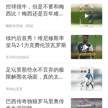
控球很牛，但是不要和梅
西比！梅西还是百年难遇
的控球天才！
幽默杂货铺
2跟贴
续约后首秀！维尼修斯率
皇马2-1力克费伦茨瓦罗斯
音乐时光的娱乐
足坛里那些永不言弃的极
限解围名场面，真的太让
人热血沸腾了
剪辑仙灵君
巴西传奇独狼罗马里奥传