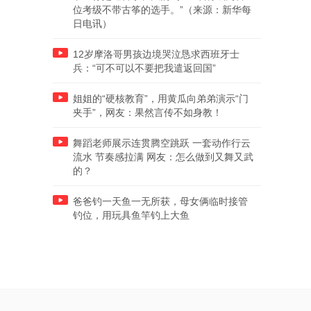
位考级不带古筝的选手。”（来源：新华每
日电讯）
12岁摩洛哥男孩边境哭泣恳求西班牙士
兵：“可不可以不要把我遣返回国”
姐姐的“硬核教育”，用黄瓜向弟弟演示“门
夹手”，网友：果然言传不如身教！
舞蹈老师展示连贯腾空跳跃 一套动作行云
流水 节奏感拉满 网友：怎么做到又舞又武
的？
爸爸钓一天鱼一无所获，母女俩临时接管
钓位，用玩具鱼竿钓上大鱼