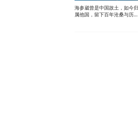
海参崴曾是中国故土，如今
属他国，留下百年沧桑与历
遗憾。