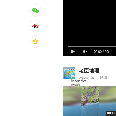
00:00
/
00:11
老臣地理
感谢
2864粉丝
00:11