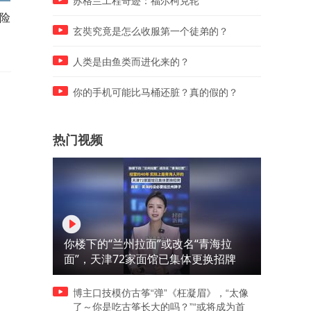
苏格兰工程奇迹：福尔柯克轮
天险
台湾中央山脉有多硬核
山海关为什么是天下雄关
玄奘究竟是怎么收服第一个徒弟的？
人类是由鱼类而进化来的？
你的手机可能比马桶还脏？真的假的？
热门视频
你楼下的“兰州拉面”或改名“青海拉
面”，天津72家面馆已集体更换招牌
博主口技模仿古筝“弹”《枉凝眉》，“太像
了～你是吃古筝长大的吗？”“或将成为首