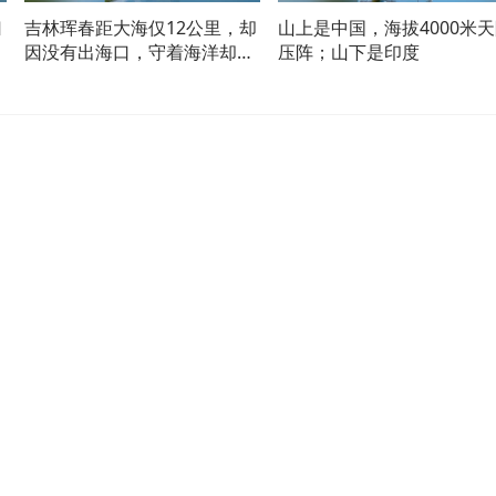
归
吉林珲春距大海仅12公里，却
山上是中国，海拔4000米
史
因没有出海口，守着海洋却难
压阵；山下是印度
拥港口