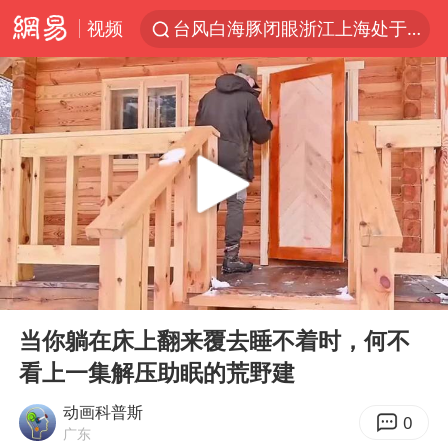
视频
台风白海豚闭眼浙江上海处于危险半圆
香港宏福苑火灾或由烟头引起
浙江金华：市民非必要不外出
网约车司机充电时猝死保险拒赔
中国父女泰国骑摩托车坠崖1死1伤
白海豚将正面袭击贯穿浙江
周末打虎 宋致远被查
00:00
16:14
浙江台州《告全体市民书》
Play
Ent
full
上半年国内居民出游人次34.63亿
当你躺在床上翻来覆去睡不着时，何不
看上一集解压助眠的荒野建
刘浩存百花奖开幕式红裙起舞
万岁山接盘烂尾恒大文旅城
动画科普斯
0
广东