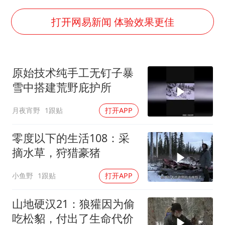
薛之谦杭州站演唱会取消
泰国初中生饮弹自尽前开了26枪
打开网易新闻 体验效果更佳
“准2万亿”之城点名支持三所大学
店主称换“青海拉面”招牌后生意更好
原始技术纯手工无钉子暴
女儿为争财产堵门阻挠父亲出殡
雪中搭建荒野庇护所
习近平心系体育强国建设
月夜宵野
1跟贴
打开APP
零度以下的生活108：采
摘水草，狩猎豪猪
小鱼野
1跟贴
打开APP
山地硬汉21：狼獾因为偷
吃松貂，付出了生命代价