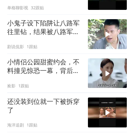
单格聊影视
32跟贴
小鬼子设下陷阱让八路军
往里钻，结果被八路军团
灭
剧说侃影
1跟贴
小情侣公园甜蜜约会，不
料撞见惊恐一幕，背后隐
情令人深思
捡影
1跟贴
还没装到位就一下被拆穿
了
海洋追剧
1跟贴