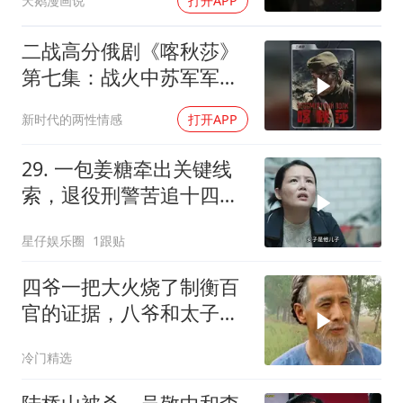
天鹅漫画说
打开APP
二战高分俄剧《喀秋莎》
第七集：战火中苏军军犬
连的忠诚催人泪下
新时代的两性情感
打开APP
29. 一包姜糖牵出关键线
索，退役刑警苦追十四年
锁定杀人恶魔
星仔娱乐圈
1跟贴
四爷一把大火烧了制衡百
官的证据，八爷和太子有
苦难言
冷门精选