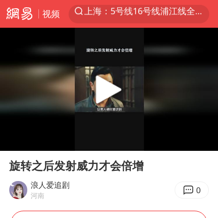
视频
上半年我国经营主体结构持续优化
美媒：美国爱国者导弹库存不足1700枚
上海有出现龙卷潜势
上海全域长途客运班次全部停运
白海豚逼近浙闽沿海
1枚就能让航母瘫痪 轰-6J实力有多强
国足U17与阿森纳决赛取消 并列冠军
00:00
00:17
上门女婿出轨女邻居多年被判重婚罪
Play
Ent
full
旋转之后发射威力才会倍增
今日15时起福州地铁高架区段停运
王艺迪2-4不敌张本美和止步4强
浪人爱追剧
0
河南
王传君 《披荆斩棘》