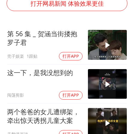
王艺迪无缘横滨赛决赛
打开网易新闻 体验效果更佳
泰国：高度重视中国游客旅游体验
于东来直播和胖东来核心团队开会
第 56 集 _ 贺涵当街搂抱
2025年小学教师减少13.19万
罗子君
上海大部迎大暴雨
兜子娱楽
1跟贴
打开APP
《龙餐馆》 冲奖
构建更高水平的全民健身公共服务体系
这一下，是我没想到的
闯荡剪影
打开APP
两个爸爸的女儿遭绑架，
牵出惊天诱拐儿童大案