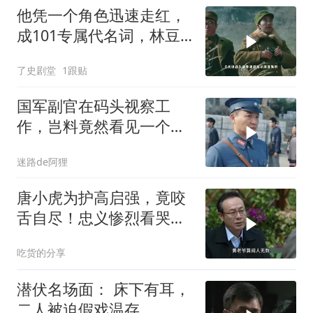
他凭一个角色迅速走红，
成101专属代名词，林豆
豆都说太像
了史剧堂
1跟贴
国军副官在码头视察工
作，岂料竟然看见一个人
鬼鬼祟祟传递信息
迷路de阿狸
唐小虎为护高启强，竟咬
舌自尽！忠义惨烈看哭观
众
吃货的分享
潜伏名场面： 床下有耳，
二人被迫假戏温存