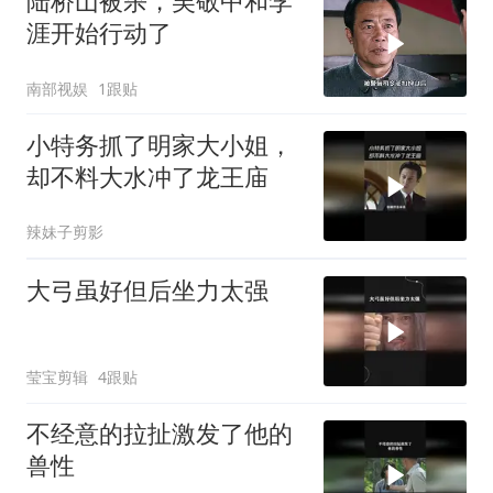
陆桥山被杀，吴敬中和李
涯开始行动了
南部视娱
1跟贴
小特务抓了明家大小姐，
却不料大水冲了龙王庙
辣妹子剪影
大弓虽好但后坐力太强
莹宝剪辑
4跟贴
不经意的拉扯激发了他的
兽性