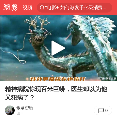
视频
“电影+”如何激发千亿级消费新活力？
日本试射“战斧”导弹，国防部回应
台风白海豚中心风力增强
向鹏0-3不敌张本智和
百花奖开幕式
四川宜宾高县4.9级地震致1死
广东雷州通报特教老师招聘违规事件
00:00
08:47
山东一元代青花杯离奇失踪
Play
Ent
full
“新疆阿勒泰八月能滑雪”不实
精神病院惊现百米巨蟒，医生却以为他
又犯病了？
刘国正说向鹏打得很窝囊
我国外贸延续良好增长态势
银幕密语
0
四川