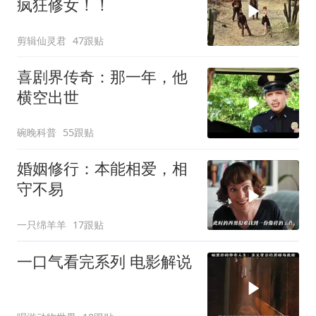
疯狂修女！！
剪辑仙灵君
47跟贴
喜剧界传奇：那一年，他
横空出世
碗晚科普
55跟贴
婚姻修行：本能相爱，相
守不易
一只绵羊羊
17跟贴
一口气看完系列 电影解说