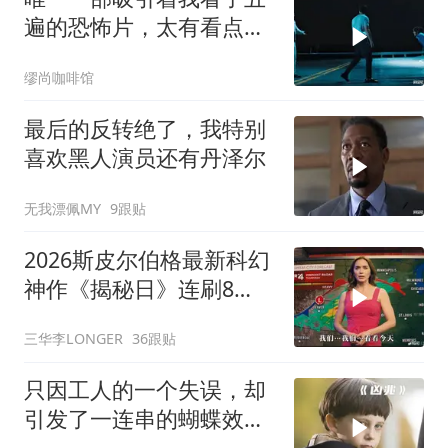
遍的恐怖片，太有看点
了，爽到极致
缪尚咖啡馆
最后的反转绝了，我特别
喜欢黑人演员还有丹泽尔
无我漂佩MY
9跟贴
2026斯皮尔伯格最新科幻
神作《揭秘日》连刷8
遍，超级好看！
三华李LONGER
36跟贴
只因工人的一个失误，却
引发了一连串的蝴蝶效
应！惊悚片《凶兆》