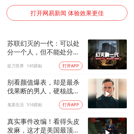
国防部：中国军队坚决反制任何闹海挑衅图谋
陈幸同晋级WTT横滨冠军赛8强
打开网易新闻 体验效果更佳
宇树科技中一签需缴款7.54万元
两名乘客在飞机上因调节座椅起冲突
苏联幻灭的一代：可以处
女儿为争财产堵门阻挠父亲出殡
分一个人，但不能处分一
今日立秋你咬秋了吗
种渴望
捉刀世界
145跟贴
打开APP
夯实基础开新局
别看颜值爆表，却是最杀
伐果断的男人，硬核战术
犯罪片来袭
鬼菜生活
516跟贴
打开APP
真实事件改编！看得头皮
发麻，这才是美国最顶级