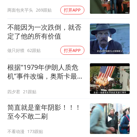
刑侦片，全程高能
两面包夹芋头
269跟贴
打开APP
不能因为一次跌倒，就否
定了他的所有价值
做只好猹
62跟贴
打开APP
根据“1979年伊朗人质危
机”事件改编，奥斯卡最佳
影片
四夕君
21跟贴
简直就是童年阴影！！！
至今不敢二刷
不看动漫
173跟贴