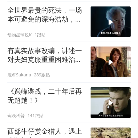
全世界最贵的死法，一场
本可避免的深海浩劫，
180万一张深海船票，载
动物星球说K
1跟贴
着5名追梦人奔赴3800米
深海
有真实故事改编，讲述一
对夫妇克服重重困难治疗
自闭症孩子的故事
鹿鲨Sakana
289跟贴
《巅峰谍战，二十年后再
无超越！》
碗晚科普
141跟贴
西部牛仔赏金猎人，遇上