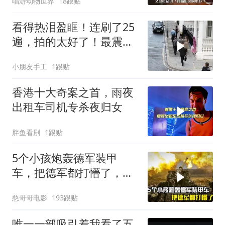
唱游动物世界
18跟贴
看得热泪盈眶！连刷了25
遍，拍的太好了！最震惊
的是真实事件改编
小朋友手工
1跟贴
香港十大奇案之首，雨夜
出租车司机专杀夜归女
胖鱼看剧
1跟贴
5个小孩炮轰德军装甲
车，把德军都打懵了，战
争片
憨哥哥电影
193跟贴
唯一一部吸引着我看了五