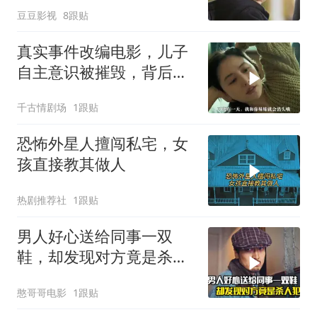
豆豆影视
8跟贴
真实事件改编电影，儿子
自主意识被摧毁，背后故
事引反思
千古情剧场
1跟贴
恐怖外星人擅闯私宅，女
孩直接教其做人
热剧推荐社
1跟贴
男人好心送给同事一双
鞋，却发现对方竟是杀人
犯，悬疑犯罪片
憨哥哥电影
1跟贴