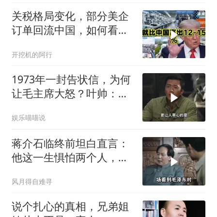
关税格局变化，部分美企
订单回流中国，如何看待
特朗普关税政策得失。来
开挖机的阿行
听听
1973年一封告状信，为何
让毛主席大怒？叶帅：杀
一儆百！
娱乐喵喵说
蒋介石临终前坦白直言：
他这一生惧怕两个人，却
只敬佩一个人！
风月得自难寻
说个扎心的真相，兄弟姐