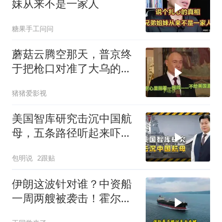
妹从来不是一家人
糖果手工问问
蘑菇云腾空那天，普京终
于把枪口对准了大乌的军
火库
猪猪爱影视
美国智库研究击沉中国航
母，五条路径听起来吓
人，实则凑数的多
包明说
2跟贴
伊朗这波针对谁？中资船
一周两艘被袭击！霍尔木
兹海峡的“安全走廊”神话