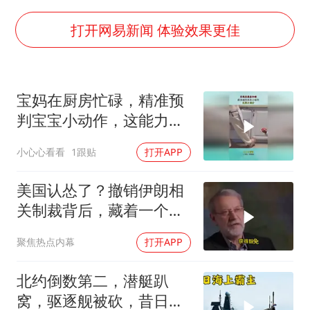
2025年小学教师减少13.19万
浙江海域将现5到8米巨浪到狂浪
打开网易新闻 体验效果更佳
于东来直播和胖东来核心团队开会
上海大部迎大暴雨
宝妈在厨房忙碌，精准预
《龙餐馆》 冲奖
判宝宝小动作，这能力满
于东来回应胖东来近25年老店年底关闭
分！
小心心看看
1跟贴
打开APP
笔试第一被劝弃考涉事副校长被撤职
奋力开创中国式现代化建设新局面
美国认怂了？撤销伊朗相
关制裁背后，藏着一个说
不出口的尴尬
聚焦热点内幕
打开APP
北约倒数第二，潜艇趴
窝，驱逐舰被砍，昔日的