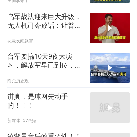
王同学来了
彻底破灭！
乌军战法迎来巨大升级，
无人机司令放话：让普京
看看，谁才是赢家
花漾夜雨飘雪
台军要搞10天9夜大演
习，解放军早已到位，美
国那套“保台”承诺早就变
附允历史观
味了
讲真，是球网先动手
的！！！
新媒体
57跟贴
论背景音乐的重要性！！