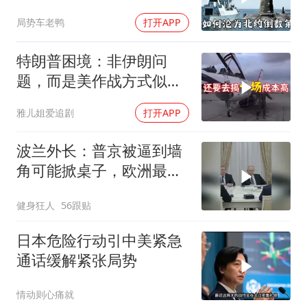
皇家海军怎么了？
局势车老鸭
打开APP
特朗普困境：非伊朗问
题，而是美作战方式似苏
联
雅儿姐爱追剧
打开APP
波兰外长：普京被逼到墙
角可能掀桌子，欧洲最担
心的不是俄军有多强
健身狂人
56跟贴
日本危险行动引中美紧急
通话缓解紧张局势
情动则心痛就