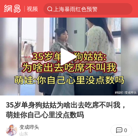
视频
上海暴雨红色预警
上半年我国经营主体结构持续优化
上海：5号线16号线浦江线全线停运
上海全域长途客运班次全部停运
《披荆斩棘2026》阵容官宣
国足U17与阿森纳决赛取消 并列冠军
王艺迪无缘横滨赛决赛
00:00
00:23
上门女婿出轨女邻居多年被判重婚罪
Play
Ent
full
以军士兵把枪口对准中国记者
35岁单身狗姑姑为啥出去吃席不叫我，
萌娃你自己心里没点数吗
王艺迪2-4不敌张本美和止步4强
泰男团前成员失踪遗体在湄南河发现
变成哔头
0
山东