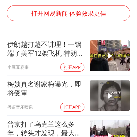
U17国足点球大战淘汰河床晋级决赛
“今天得有40℃了吧 为啥还不预警”
打开网易新闻 体验效果更佳
名创优品回应女子吐槽内裤质量差
欧阳娜娜窦靖童好搭
伊朗越打越不讲理！一锅
中国女篮70-67险胜尼日利亚女篮
端了美军12架飞机 特朗普
“新疆阿勒泰八月能滑雪”不实
只剩一个问题
小豆豆赛事
打开APP
国防部：坚决反制任何闹海挑衅图谋
夯实基础开新局
梅姨真名谢家梅曝光，即
将受审
粤语音乐喷泉
打开APP
普京打了乌克兰这么多
年，转头才发现，最大的