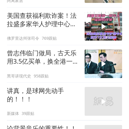
阿离家居
变天
美国查获福利欺诈案！法
拉盛多家华人护理中心欺
诈7亿美元福利！
佛罗里达州张司令
769跟贴
曾志伟临门做局，古天乐
用3.5亿买单，换全港一声
佩服！
黑哥讲现代史
958跟贴
讲真，是球网先动手
的！！！
新媒体
39跟贴
论背景音乐的重要性！！