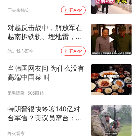
威胁在土耳其身上
匹夫来搞笑
打开APP
对越反击战中，解放军在
越南拆铁轨、埋地雷，是
真的吗？
他走我心既空
打开APP
当韩国网友问 为什么没有
高端中国菜 时
呆毛隆隆
505跟贴
特朗普很快签署140亿对
台军售？美议员窜台：必
须以实力拒统
烽火观察