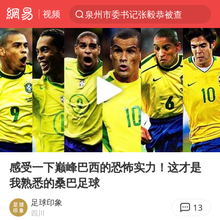
视频
泉州市委书记张毅恭被查
“电影+”如何激发千亿级消费新活力？
沙特土耳其巴基斯坦签署共同防务协议
台风白海豚已进入24小时警戒线
中医教你一招提升气血
全球首个长时储能一体化产业园量产
四川宜宾市高县4.9级地震致1人死亡
00:00
02:57
上海：台风白海豚或将带来龙卷风
Play
Ent
full
胜宏科技：股票交易异常波动
感受一下巅峰巴西的恐怖实力！这才是
我熟悉的桑巴足球
中巨芯：上半年归母净利润1405.77万元
美股存储板块集体大跌
足球印象
13
四川