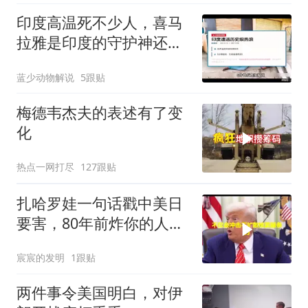
印度高温死不少人，喜马
拉雅是印度的守护神还是
救星
蓝少动物解说
5跟贴
梅德韦杰夫的表述有了变
化
热点一网打尽
127跟贴
扎哈罗娃一句话戳中美日
要害，80年前炸你的人，
给你撑核保护伞
宸宸的发明
1跟贴
两件事令美国明白，对伊