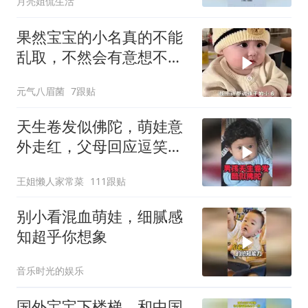
月亮姐侃生活
果然宝宝的小名真的不能
乱取，不然会有意想不到
的事情发生
元气八眉菌
7跟贴
天生卷发似佛陀，萌娃意
外走红，父母回应逗笑网
友
王姐懒人家常菜
111跟贴
别小看混血萌娃，细腻感
知超乎你想象
音乐时光的娱乐
国外宝宝下楼梯，和中国