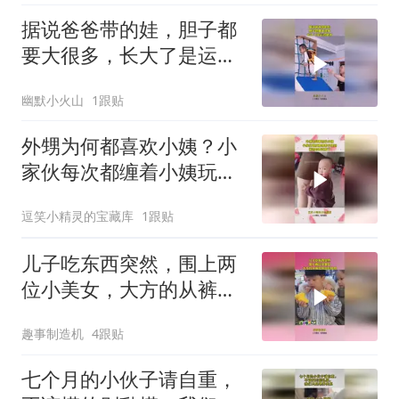
据说爸爸带的娃，胆子都
要大很多，长大了是运动
健将！
幽默小火山
1跟贴
外甥为何都喜欢小姨？小
家伙每次都缠着小姨玩，
亲妈都要吃醋了
逗笑小精灵的宝藏库
1跟贴
儿子吃东西突然，围上两
位小美女，大方的从裤兜
掏出娃哈哈！
趣事制造机
4跟贴
七个月的小伙子请自重，