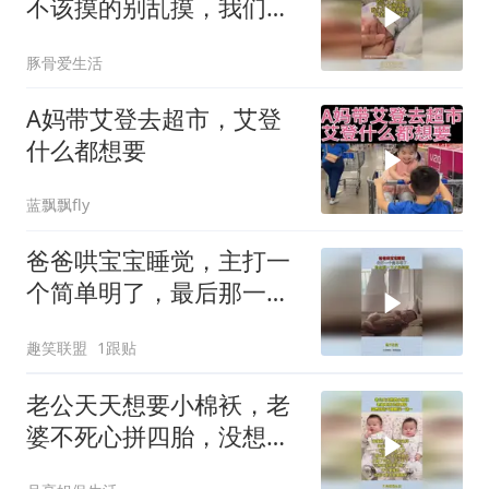
不该摸的别乱摸，我们只
是喂养关系
豚骨爱生活
A妈带艾登去超市，艾登
什么都想要
蓝飘飘fly
爸爸哄宝宝睡觉，主打一
个简单明了，最后那一下
才是精髓！
趣笑联盟
1跟贴
老公天天想要小棉袄，老
婆不死心拼四胎，没想到
运气爆棚买一送一