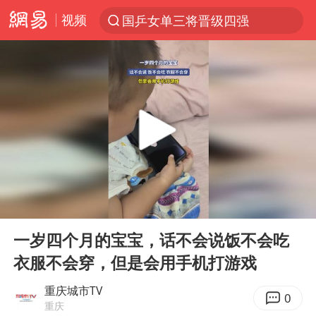
视频
国乒女单三将晋级四强
光影经济撬动暑期消费新蓝海
三警齐发！多地10级以上雷暴大风
马克·艾伦退出斯诺克中国公开赛
日本发布排名：“中国第一，美日德韩英法居后”
央视新主播李秋莹孙亚鹏亮相
情侣平潭拍日出坠崖1死1伤
00:00
00:17
大V：马科斯把路走绝了
Play
Ent
full
白海豚将正面袭击贯穿浙江
一岁四个月的宝宝，话不会说饭不会吃
衣服不会穿，但是会用手机打游戏
购飞机票7分钟后退票被扣2022元
杭州全市有序停课
重庆城市TV
0
重庆