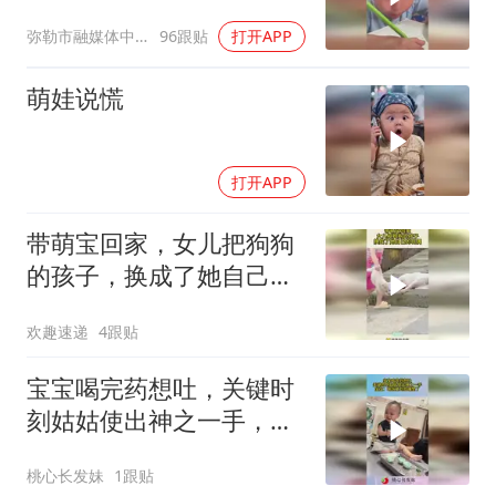
弥勒市融媒体中心
96跟贴
打开APP
萌娃说慌
打开APP
带萌宝回家，女儿把狗狗
的孩子，换成了她自己的
玩偶！
欢趣速递
4跟贴
宝宝喝完药想吐，关键时
刻姑姑使出神之一手，宝
宝：啥玩意到我嘴里了！
桃心长发妹
1跟贴