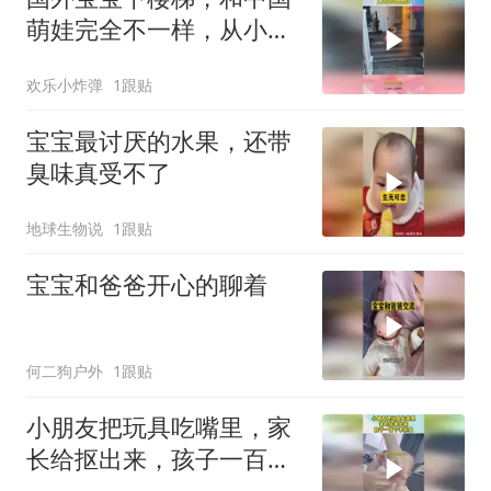
萌娃完全不一样，从小就
有安全意识
欢乐小炸弹
1跟贴
宝宝最讨厌的水果，还带
臭味真受不了
地球生物说
1跟贴
宝宝和爸爸开心的聊着
何二狗户外
1跟贴
小朋友把玩具吃嘴里，家
长给抠出来，孩子一百个
不乐意！