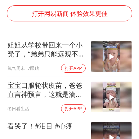
陈思诚零点晒照为佟丽娅庆生
夏日经济乘“热”而上 消费市场向“新”而行
打开网易新闻 体验效果更佳
36岁男演员成景区NPC后人气爆棚
身体出现这几个信号可能是肝在求救
姐姐从学校带回来一个小
宇树王兴兴被问了360多个问题
凳子，“弟弟只能远观不能
几元成本的AI广告导致千万市值蒸发
近玩焉，看到姐姐走过来
氧气周末
7跟贴
打开APP
立马让座”
台当局重金为“台独”织“皇帝新衣”
乐享全民健身 共筑健康中国
宝宝口服轮状疫苗，爸爸
直言神预言，这就是滴水
之恩啊！
冬日看生活
打开APP
看哭了！#泪目 #心疼