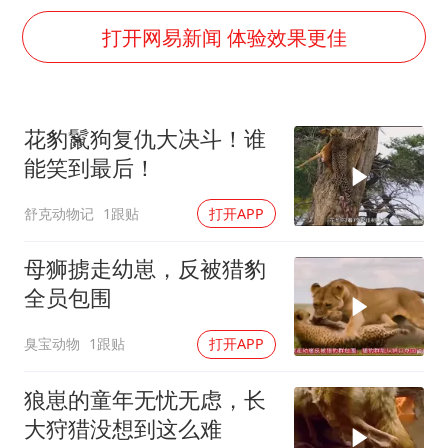
女孩摆摊卖菌子时收到北大通知书
打开网易新闻 体验效果更佳
公司“上四休三”但要降薪1000元
改名后的“青海拉面”店
花豹鬣狗复仇大决斗！谁
东方之约 相约未来
能笑到最后！
舒克动物记
1跟贴
打开APP
母狮掳走幼崽，反被猎豹
全员包围
臭宝动物
1跟贴
打开APP
狼崽的童年无忧无虑，长
大狩猎没想到这么难