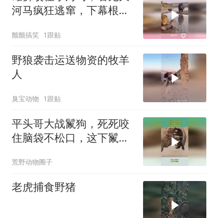
河马疯狂逃窜，下幕根本
不敢看
颤颤搞笑
1跟贴
野狼袭击运送物资的牧羊
人
臭宝动物
1跟贴
平头哥大战鬣狗，死死咬
住脑袋不松口，这下鬣狗
想逃也晚了
荒野动物圈子
老虎捕食野猪