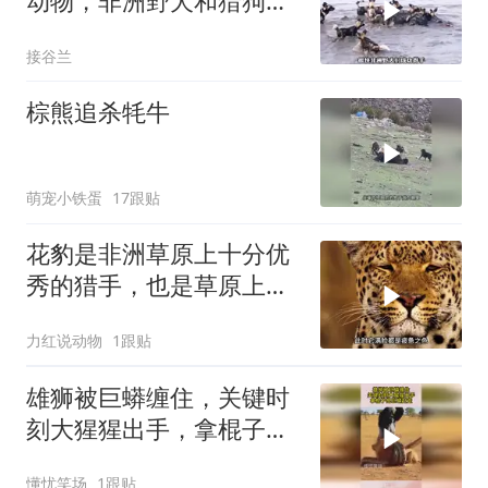
动物，非洲野犬和猎狗大
战！
接谷兰
棕熊追杀牦牛
萌宠小铁蛋
17跟贴
花豹是非洲草原上十分优
秀的猎手，也是草原上得
情场高手
力红说动物
1跟贴
雄狮被巨蟒缠住，关键时
刻大猩猩出手，拿棍子把
巨蟒赶走了
懂忧笑场
1跟贴