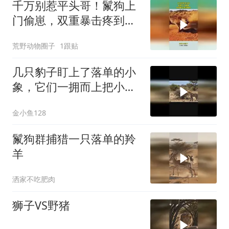
千万别惹平头哥！鬣狗上
门偷崽，双重暴击疼到瘫
倒！
荒野动物圈子
1跟贴
几只豹子盯上了落单的小
象，它们一拥而上把小象
团团围住
金小鱼128
鬣狗群捕猎一只落单的羚
羊
洒家不吃肥肉
狮子VS野猪