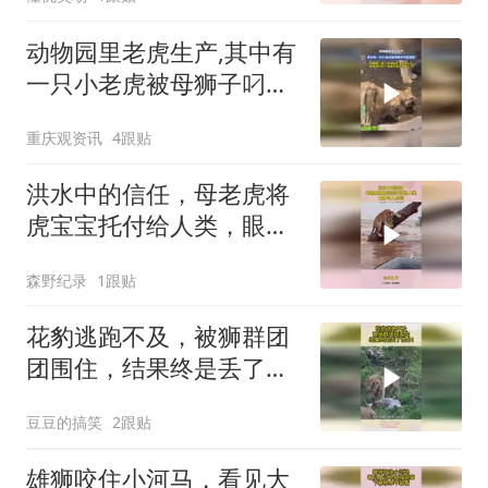
动物园里老虎生产,其中有
一只小老虎被母狮子叼走
舔舐,拍摄者：第一时间联
重庆观资讯
4跟贴
系了工作人员
洪水中的信任，母老虎将
虎宝宝托付给人类，眼神
令人心碎
森野纪录
1跟贴
花豹逃跑不及，被狮群团
团围住，结果终是丢了性
命！
豆豆的搞笑
2跟贴
雄狮咬住小河马，看见大