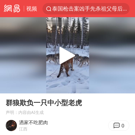
泰国枪击案凶手先杀祖父母后行凶
视频
官方通报教师招聘笔试前13名被淘汰
女子开一天一夜空调后二氧化碳中毒
泰国校园枪击案死亡人数升至7人
汪峰阻止14岁女儿买大牌
曝美拒绝乌增购“爱国者”导弹请求
“立秋的第一杯奶茶”又爆单了
河南回应带薪错峰休假通知引争议
00:00
00:10
Play
Ent
王力宏演唱会黄牛带观众藏匿被查获
full
群狼欺负一只中小型老虎
男子杀人后逃进深山21年活得像野人
声明：内容由AI生成
27岁女子组织卖淫集团被悬赏通缉
洒家不吃肥肉
0
江西
陕西省委书记赶赴柞水县杏坪镇