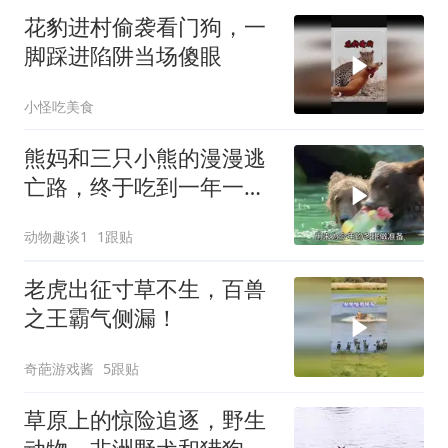
花豹进村偷袭看门狗，一
脚踩进陷阱当场傻眼
小怪吃美食
熊妈和三只小熊的漫漫逃
亡路，终于吃到一年一度
的鲑鱼盛宴！
动物趣谈1
1跟贴
老虎出征寸草不生，百兽
之王霸气侧漏！
奇葩游戏酱
5跟贴
草原上的惊险追逐，野生