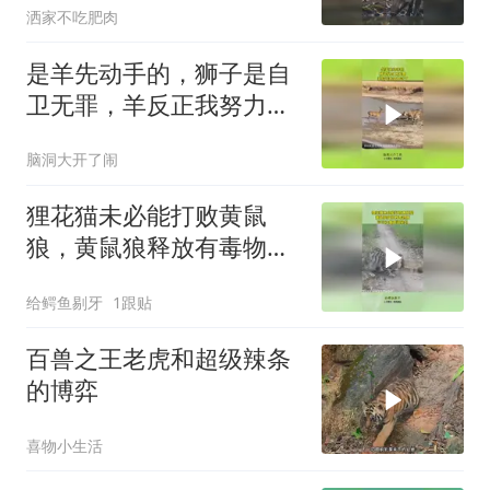
洒家不吃肥肉
是羊先动手的，狮子是自
卫无罪，羊反正我努力过
了！
脑洞大开了闹
狸花猫未必能打败黄鼠
狼，黄鼠狼释放有毒物
质，可以让猫瞬间晕倒
给鳄鱼剔牙
1跟贴
百兽之王老虎和超级辣条
的博弈
喜物小生活