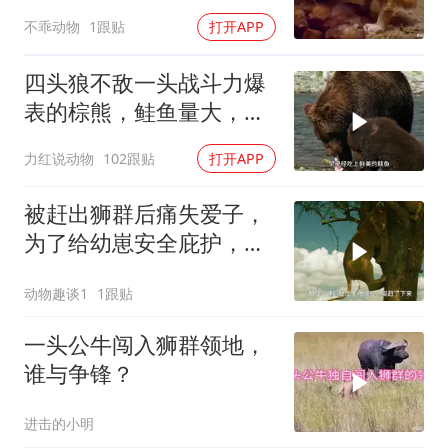
不乖动物
1跟贴
打开APP
四头狼不敌一头战斗力爆
表的棕熊，鲑鱼量大，可
填饱棕熊巨大的胃
力红说动物
102跟贴
打开APP
被赶出狮群后痛失爱子，
为了给幼崽安全庇护，狮
子妈妈卑微求和却遭驱
动物趣谈1
1跟贴
赶，看母狮卡丽如何用狩
猎夺回体面
一头公牛闯入狮群领地，
谁与争锋？
进击的小明