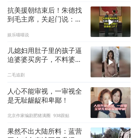
抗美援朝结束后！朱德找
到毛主席，关起门说：我
们该清理门户了
娱乐喵喵说
儿媳妇用肚子里的孩子逼
迫婆婆买房子，不料婆婆
的做法绝了！
二毛追剧
人心不能审视，一审视全
是无耻龌龊和卑鄙！
北京作家编剧肥猪满圈
938跟贴
果然不出大陆所料：蓝营