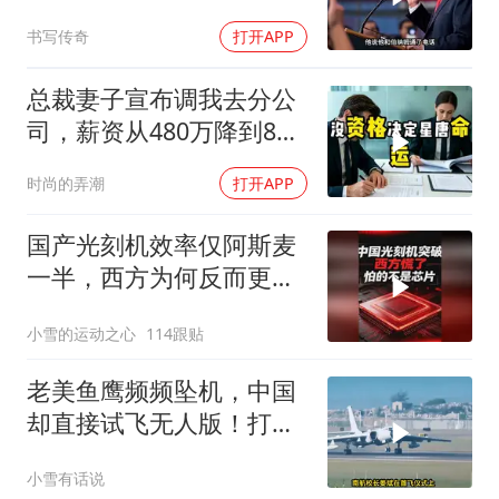
山，却偏偏无动于衷
书写传奇
打开APP
总裁妻子宣布调我去分公
司，薪资从480万降到8
万，我递交辞呈
时尚的弄潮
打开APP
国产光刻机效率仅阿斯麦
一半，西方为何反而更
慌？
小雪的运动之心
114跟贴
老美鱼鹰频频坠机，中国
却直接试飞无人版！打着
民用旗号暗藏军备底牌
小雪有话说