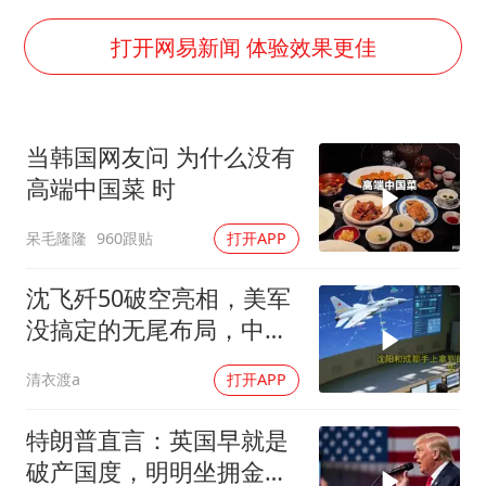
上海全力守护市民“菜篮子”
打开网易新闻 体验效果更佳
暑期研学游升温 在旅途中增长知识
猫咪过火把节被抹成黑猫
宝妈给四胞胎取名平安喜乐
当韩国网友问 为什么没有
高端中国菜 时
BLG经理辟谣Bin离队
总书记点赞的非遗苗绣焕发新生机
呆毛隆隆
960跟贴
打开APP
沈飞歼50破空亮相，美军
没搞定的无尾布局，中国
已经飞了一年半
清衣渡a
打开APP
特朗普直言：英国早就是
破产国度，明明坐拥金