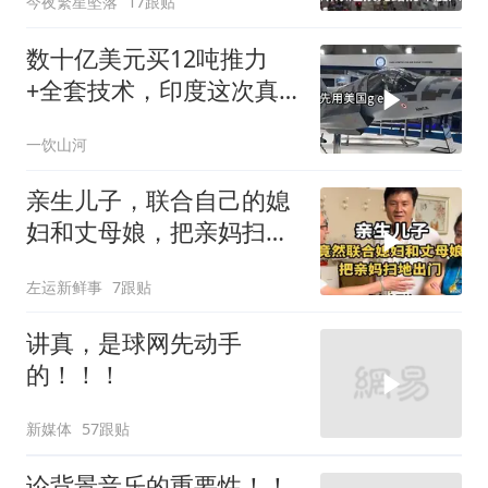
今夜繁星坠落
17跟贴
数十亿美元买12吨推力
+全套技术，印度这次真
要搞定航发
一饮山河
亲生儿子，联合自己的媳
妇和丈母娘，把亲妈扫地
出门！
左运新鲜事
7跟贴
讲真，是球网先动手
的！！！
新媒体
57跟贴
论背景音乐的重要性！！