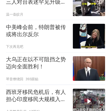
三人对台表述罕见升级，
郑丽文这次赌对了
温一壶皎月
中美峰会前，特朗普被传
或将出尔反尔
下次再见吧
大乌正在以不可阻挡之势
迈向全面胜利！
琴音缭绕回
393跟贴
西班牙移民危机后，有人
担心印度移民大规模入侵
中国，这可能吗？