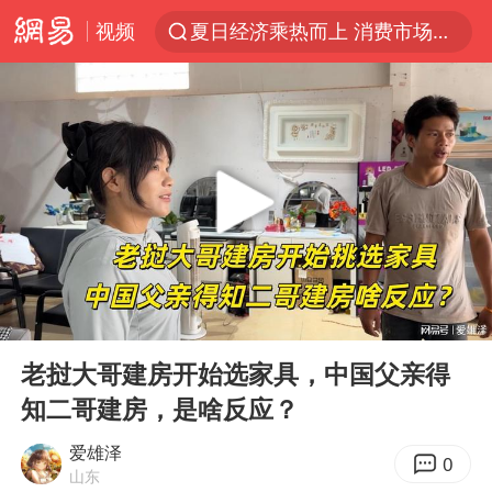
夏日经济乘热而上 消费市场向新而行
视频
白海豚对华东华北影响会大于巴威
于东来回应胖东来近25年老店年底关闭
以拒绝“和平委员会”的加沙和平计划
浙江省甬江发生2026年第1号洪水
独闯南太行的失联女生最后轨迹已确认
美将每月供乌爱国者拦截导弹
全球最大级别运输船通过长江大桥
00:00
09:01
Play
Ent
央视新主播李秋莹母校发文祝贺
full
老挝大哥建房开始选家具，中国父亲得
上门女婿出轨女邻居多年被判重婚罪
知二哥建房，是啥反应？
国足U17与阿森纳决赛取消 并列冠军
爱雄泽
0
香港刷新1884年以来最高气温纪录
山东