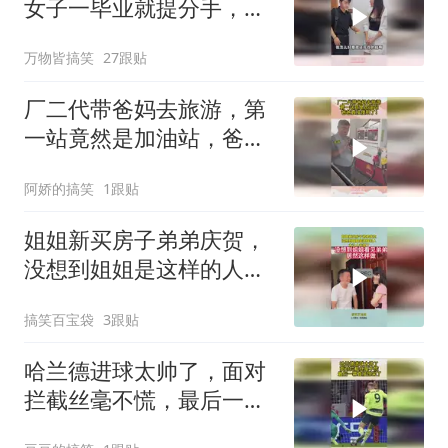
女子一毕业就提分手，还
好男子早有准备
万物皆搞笑
27跟贴
厂二代带爸妈去旅游，第
一站竟然是加油站，爸爸
直接傻眼了！
阿娇的搞笑
1跟贴
姐姐新买房子弟弟庆贺，
没想到姐姐是这样的人，
太让人失望了！
搞笑百宝袋
3跟贴
哈兰德进球太帅了，面对
拦截丝毫不慌，最后一幕
直接惊呆