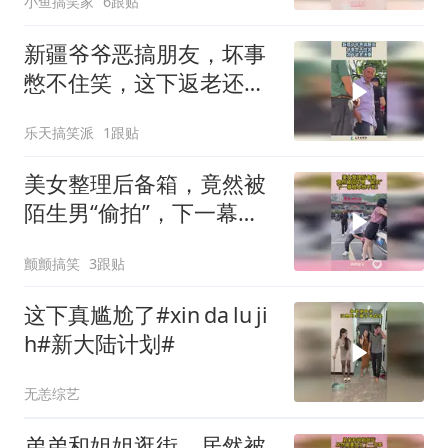
小鱼搞笑家
6跟贴
新疆爷爷恶搞朋友，坏事
憋不住笑，这下返老还
童！
乐天搞笑派
1跟贴
美女整理后备箱，竟然被
陌生男“偷拍”，下一幕根
本想不到！
颤颤搞笑
3跟贴
这下真尴尬了#xin da lu ji
h#新大陆计划#
无恙综艺
弟弟和姐姐逛街，居然被