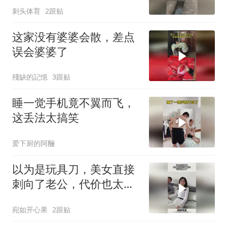
刺头体育
2跟贴
这家没有婆婆会散，差点
误会婆婆了
殘缺的記憶
3跟贴
睡一觉手机竟不翼而飞，
这丢法太搞笑
爱下厨的阿酾
以为是玩具刀，美女直接
刺向了老公，代价也太大
了
宛如开心果
2跟贴