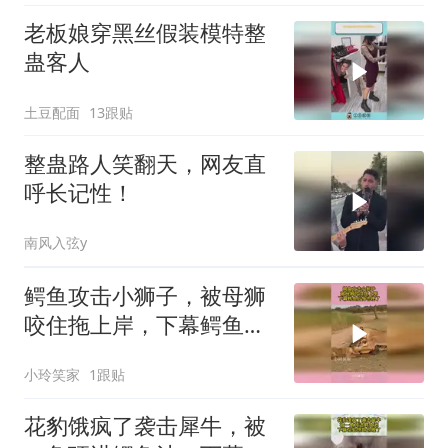
老板娘穿黑丝假装模特整
蛊客人
土豆配面
13跟贴
整蛊路人笑翻天，网友直
呼长记性！
南风入弦y
鳄鱼攻击小狮子，被母狮
咬住拖上岸，下幕鳄鱼后
悔也晚了
小玲笑家
1跟贴
花豹饿疯了袭击犀牛，被