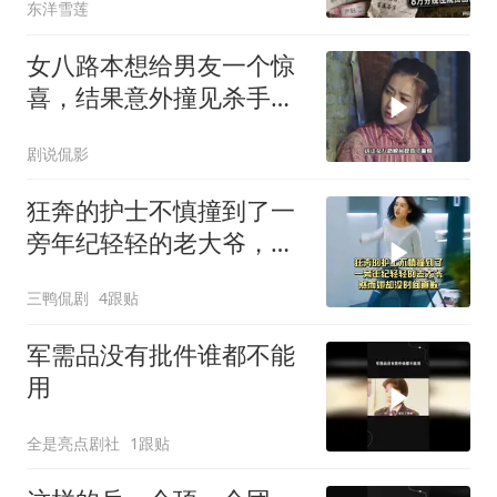
东洋雪莲
女八路本想给男友一个惊
喜，结果意外撞见杀手潜
入暗杀
剧说侃影
狂奔的护士不慎撞到了一
旁年纪轻轻的老大爷，然
而她却没时间道歉
三鸭侃剧
4跟贴
军需品没有批件谁都不能
用
全是亮点剧社
1跟贴