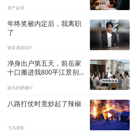
失，10天后一家被赶走
房产衫哥
年终奖被内定后，我离职
了
财富基因007
净身出户第五天，前岳家
十口搬进我800平江景别
墅，推开门全愣住
娱乐的硬糖吖
八路打仗时竟炒起了辣椒
飞鸟潜影