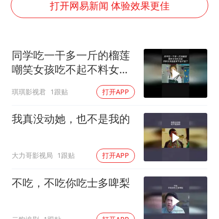
“新疆阿勒泰八月能滑雪”不实
打开网易新闻 体验效果更佳
日本试射“战斧”导弹，国防部回应
胡彦斌韩磊 谁帮谁
同学吃一干多一斤的榴莲
胡彦斌获《歌手2026》歌王
嘲笑女孩吃不起不料女孩
秋天的第一杯奶茶到底有多火
是富家干金打脸了
琪琪影视君
1跟贴
打开APP
夯实基础开新局
我真没动她，也不是我的
大力哥影视局
1跟贴
打开APP
不吃，不吃你吃士多啤梨