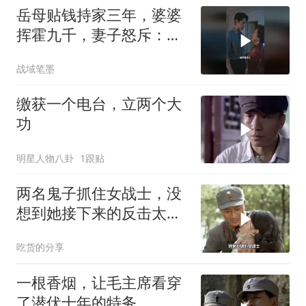
岳母贴钱持家三年，婆婆
挥霍九千，妻子怒斥：不
送走婆婆就离婚
战域笔墨
缴获一个电台，立两个大
功
明星人物八卦
1跟贴
两名鬼子抓住女战士，没
想到她接下来的反击太解
气
吃货的分享
一根香烟，让毛主席看穿
了潜伏十年的特务