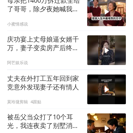
母亲把1400万拆迁款全给
了哥哥，除夕夜她喊我回
家，我平静地说：不去
小蜜情感说
了，刚花900万给婆婆换
了套别墅
庆功宴上丈母娘逼女婿千
万，妻子变卖房产后终看
清家人真面目
阿芒娱乐说
丈夫在外打工五年回到家
竞意外发现妻子还有情人
莫玲珑剪辑
4跟贴
被岳父当众打了10个耳
光，我连夜卖了别墅消