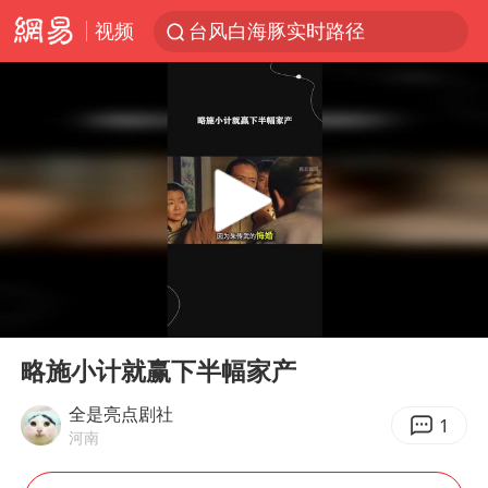
视频
台风白海豚实时路径
泉州市委书记张毅恭被查
全球首个长时储能一体化产业园量产
四川宜宾市高县4.9级地震致1人死亡
胜宏科技：股票交易异常波动
名创优品回应女子吐槽内裤质量差
中巨芯：上半年归母净利润1405.77万元
00:00
06:59
中国女篮70-67险胜尼日利亚女篮
Play
Ent
full
U17国足点球大战淘汰河床晋级决赛
略施小计就赢下半幅家产
国防部：中国军队坚决反制任何闹海挑衅图谋
全是亮点剧社
1
河南
美股存储板块集体大跌