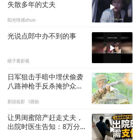
失散多年的丈夫
阳光情感shuo
光说点郎中办不到的事
瞎子看影视
日军狙击手暗中埋伏偷袭
八路神枪手反杀掩护众人
突围
剧说侃影
1跟贴
让男闺蜜陪产赶走丈夫，
出院时医生告知：8万分
娩住院费由你支付