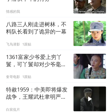
情感的我
八路三人刚走进树林，不
料队长看到了诡异的一幕
飞鸟潜影
1跟贴
1361富家少爷爱上穷丫
鬟，可丫鬟却对少爷毫无
兴趣！
奎哥电影
1跟贴
特赦1959：中美即将爆发
战争，王耀武杜聿明严肃
分析，黄维反应太气人
白宸侃片