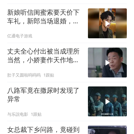
新娘听信闺蜜索要天价下
车礼，新郎当场退婚，悔
悟后夫妻联手反击
亿通电子游戏
丈夫全心付出被当成理所
当然，小娇妻作天作地，
结果把老公作没了
肚子又圆啦呜呜呜
1跟贴
八路军竟在撒尿时发现了
异常
与乐説电影
1跟贴
女总裁下乡问路，竟碰到