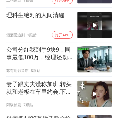
二狗追剧
1跟贴
打开APP
理科生绝对的人间清醒
酒酒爱追剧
1跟贴
打开APP
公司分红我到手9块9，同
事最低100万，经理还劝
我续签，我笑了：不签了
苏有朋影音馆
8跟贴
妻子跟丈夫谎称加班,转头
就和老板在车里约会,下秒
结局意外
阿谈侦剧
7跟贴