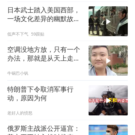
日本武士踏入美国西部，
一场文化差异的幽默故事
即将开
低声不下气
59跟贴
空调没地方放，只有一个
办法，那就是从天上走，
老师傅一招拿下
牛锅巴小钒
特朗普下令取消军事行
动，原因为何
老好人的愤怒
俄罗斯主战派公开逼宫：