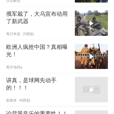
仅仅解说
俄军栽了，大乌宣布动用
了新武器
每日奇迹
20跟贴
欧洲人疯抢中国？真相曝
光！
离开地球a
讲真，是球网先动手
的！！！
新媒体
40跟贴
论背景音乐的重要性！！