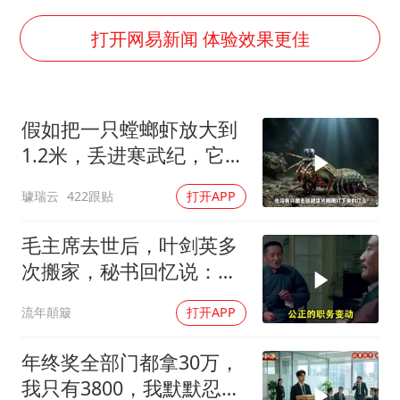
酒店花洒现排泄物住客索赔遭拒
微信又有新功能，你可以“撤回”你的撤回了！
打开网易新闻 体验效果更佳
几元成本的AI广告导致千万市值蒸发
酒店回应车内过夜被收150元
假如把一只螳螂虾放大到
杭州全市有序停课
1.2米，丢进寒武纪，它能
商场现钱学森巨幅海报 负责人回应
战胜当代霸主吗
璩瑞云
422跟贴
打开APP
“不怕六爷挂得多 就怕六爷挂一颗”
乐享全民健身 共筑健康中国
毛主席去世后，叶剑英多
次搬家，秘书回忆说：有
时一晚上能搬三次
流年顛簸
打开APP
年终奖全部门都拿30万，
我只有3800，我默默忍