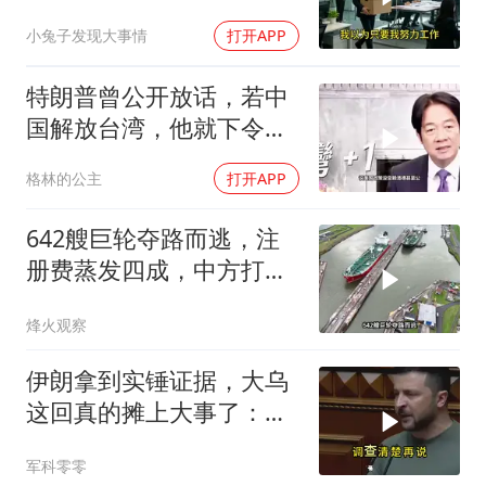
受，七天后合同到期我离
小兔子发现大事情
打开APP
职
特朗普曾公开放话，若中
国解放台湾，他就下令轰
炸北京
格林的公主
打开APP
642艘巨轮夺路而逃，注
册费蒸发四成，中方打到
巴拿马“七寸”
烽火观察
伊朗拿到实锤证据，大乌
这回真的摊上大事了：私
下致电求和
军科零零