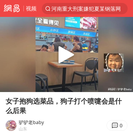
视频
河南重大刑案嫌犯夏某钢落网
光影经济撬动暑期消费新蓝海
黄金牛市回来了吗
浙江上海等地有大雨或暴雨
新疆优化调整景区内自驾服务费
梁家辉：到内地拍戏不是北上是回归
情侣平潭拍日出坠崖1死1伤
00:00
00:26
上四休三，但降薪1000元，你接受吗？
Play
Ent
full
西湖突现狂风暴雨 游客瞬间被浇透
女子抱狗选菜品，狗子打个喷嚏会是什
么后果
白海豚将正面袭击贯穿浙江
《欢迎来龙餐馆》口碑
驴驴老baby
0
山东