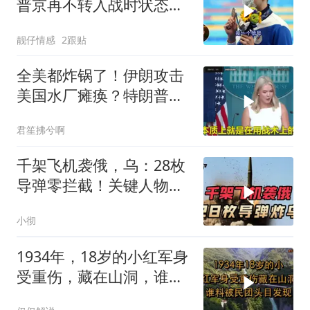
普京再不转入战时状态，
我们就自己动手
靓仔情感
2跟贴
全美都炸锅了！伊朗攻击
美国水厂瘫痪？特朗普却
先把锅甩给民主党
君笙拂兮啊
千架飞机袭俄，乌：28枚
导弹零拦截！关键人物被
杀，普京2动作
小彻
1934年，18岁的小红军身
受重伤，藏在山洞，谁料
被民团头目发现