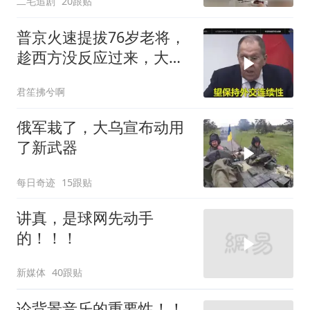
二毛追剧
20跟贴
普京火速提拔76岁老将，
趁西方没反应过来，大鹅
外交要动真格了
君笙拂兮啊
俄军栽了，大乌宣布动用
了新武器
每日奇迹
15跟贴
讲真，是球网先动手
的！！！
新媒体
40跟贴
论背景音乐的重要性！！