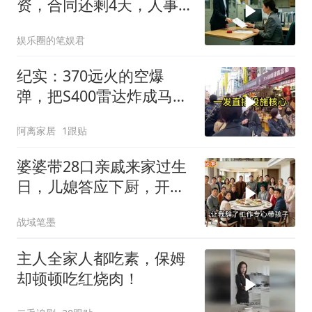
资，合同还剩4天，人事
通知涨薪续签，我
娱乐圈的笔娱君
纪实：370远火的空爆
弹，把S400雷达炸成马蜂
窝，靶标惨状让台军急眼
阿离家居
1跟贴
了
婆婆带28口亲戚来家过生
日，儿媳答应下厨，开饭
时全愣住了
战域笔墨
主人全家人都吃素，保姆
却顿顿吃红烧肉！