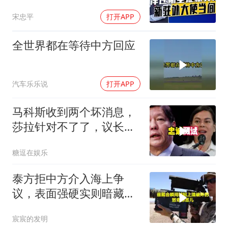
援乌国，黔驴技穷
宋忠平
打开APP
全世界都在等待中方回应
汽车乐乐说
打开APP
马科斯收到两个坏消息，
莎拉针对不了了，议长反
水，防长被硬刚！
糖逗在娱乐
泰方拒中方介入海上争
议，表面强硬实则暗藏玄
机
宸宸的发明