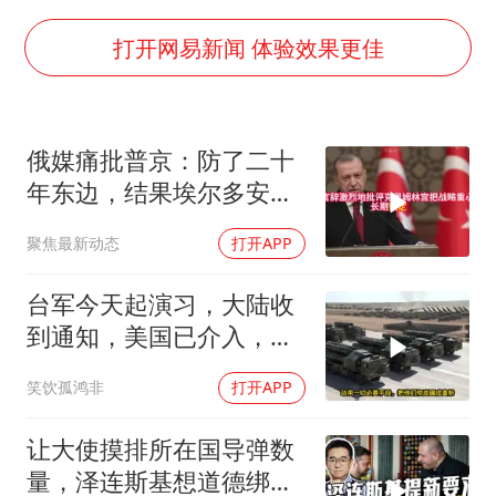
香港宏福苑火灾或由烟头引起
浙江台州《告全体市民书》
打开网易新闻 体验效果更佳
西贝创始人贾国龙押注鲜羊赛道
“不怕六爷挂得多 就怕六爷挂一颗”
俄媒痛批普京：防了二十
董璇小酒窝朵朵为佟丽娅庆生
年东边，结果埃尔多安把
36岁男演员成景区NPC后人气爆棚
后院抄了
聚焦最新动态
打开APP
人民的健康、体质、幸福一脉相承
台军今天起演习，大陆收
到通知，美国已介入，日
本涉台表述也变了
笑饮孤鸿非
打开APP
让大使摸排所在国导弹数
量，泽连斯基想道德绑架