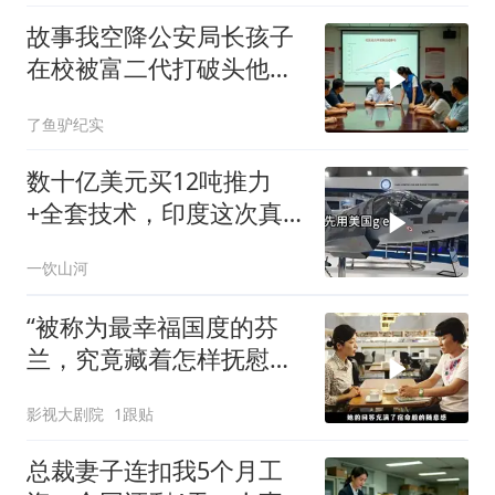
故事我空降公安局长孩子
在校被富二代打破头他爹
叫嚣开个价
了鱼驴纪实
数十亿美元买12吨推力
+全套技术，印度这次真
要搞定航发
一饮山河
“被称为最幸福国度的芬
兰，究竟藏着怎样抚慰人
心的烟火气
影视大剧院
1跟贴
总裁妻子连扣我5个月工