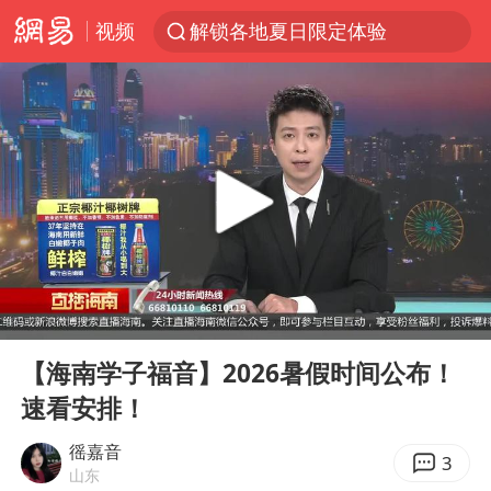
视频
解锁各地夏日限定体验
西湖突现狂风暴雨 游客瞬间被浇透
河南重大刑事案嫌疑人落网
马克·艾伦退出斯诺克中国公开赛
视频丨中国东方电气集团原党组副书记、董事宋致远被查
金饰克价一夜涨回1300元
梁家辉：到内地拍戏不是北上是回归
00:00
00:54
白海豚将正面袭击贯穿浙江
Play
Ent
full
酒店回应车内过夜被收150元
【海南学子福音】2026暑假时间公布！
速看安排！
牛津大学一纸声明甩不了锅
新疆景区自驾服务费改为按车收费
徭嘉音
3
山东