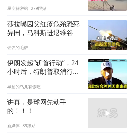
岛，黑海舰队被迫“搬
星空解密站
279跟贴
家”？
莎拉曝囚父红疹危殆恐死
异国，马科斯进退维谷
倔强的毛驴
伊朗发起“斩首行动”，24
小时后，特朗普取消行
动？美开始撤侨
早起的鸟儿有饭吃
讲真，是球网先动手
的！！！
新媒体
39跟贴