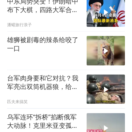
中东局势突变！伊朗暗中
布下大棋，四路大军合
围，特朗普面临死局
潘蠸旅行浪子
雄狮被剧毒的辣条给咬了
一口
台军肉身要和它对抗？我
军亮出双筒机器狼，给登
陆步兵扫清通道
匹夫来搞笑
乌军连环“拆桥”掐断俄军
大动脉！克里米亚变孤