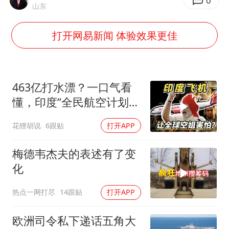
女子开一天一夜空调后二氧化碳中毒
0
山东
“空调24小时开着更省电”不实
打开网易新闻 体验效果更佳
“不建议大家买深色蛋糕”
985博士后被曝在妻子孕期出轨后续
70多岁父亲独自坐车到上海看望女儿
463亿打水漂？一口气看
粉笔教育发布“自曝式”公开信
懂，印度“全民航空计划”
翻车史！
OpenAI为免费用户升级GPT-5.6 Luna
花狸胡说
6跟贴
打开APP
如何把百年大党建设得更加坚强有力？
梅德韦杰夫的表述有了变
化
热点一网打尽
14跟贴
打开APP
欧洲司令私下递话五角大