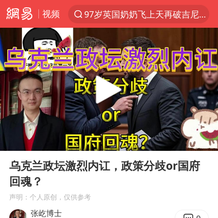
视频
97岁英国奶奶飞上天再破吉尼斯纪录
夜幕落下 运动上场
汪峰阻止14岁女儿买大牌
27岁女子组织卖淫集团被悬赏通缉
泸溪河：桃酥吃出金属牙冠视频不实
公司“上四休三”但要降薪1000元
泰国校园枪击案死亡人数升至7人
00:00
06:22
泰高官回应中国人在泰遭歧视：全面调查
Play
Ent
full
四川宜宾市高县发生4.9级地震
乌克兰政坛激烈内讧，政策分歧or国府
回魂？
火把节震撼瞬间
声明：个人原创，仅供参考
改名后的“青海拉面”店
张屹博士