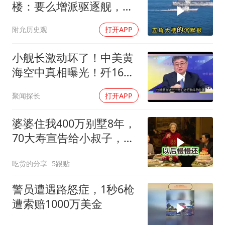
楼：要么增派驱逐舰，要
么美国和以色列只能保一
附允历史观
打开APP
个
小舰长激动坏了！中美黄
海空中真相曝光！歼16狗
美军F16！解放军南海绝
聚闻探长
打开APP
对武力！
婆婆住我400万别墅8年，
70大寿宣告给小叔子，
我：天没黑你做梦呢？
吃货的分享
5跟贴
警员遭遇路怒症，1秒6枪
遭索赔1000万美金