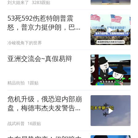
刘大姐来了
3283跟贴
53死592伤惹特朗普震
怒，普京力挺伊朗，巴恐
被牵连
冷峻视角下的世界
亚洲交流会~真假易辩
精品街拍
1跟贴
危机升级，俄恐迎内部崩
盘，梅德韦杰夫发警告，
克宫钱袋子见底
战武科普
16跟贴