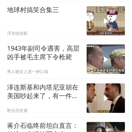
地球村搞笑合集三
浮光惊掠影
1943年副司令遇害，高层
凶手被毛主席下令枪毙
男人吻女人是一种口福
泽连斯基和内塔尼亚胡在
美国吵起来了，有一件事
让他俩都很愤怒
附允历史观
蒋介石临终前坦白直言：