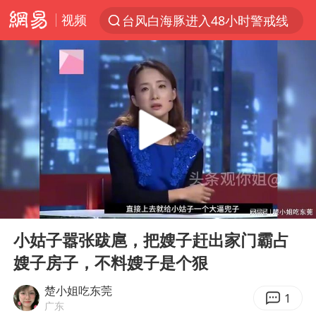
视频
台风白海豚进入48小时警戒线
以“新”破局 首发经济点亮城市消费活力
佛得角门将亮相智利俱乐部主场
中方回应是否在太平洋海底开采稀土
宇树科技发行价格150.80元/股
看守所辅警收受10万获刑1年
宇树科技王兴兴身家有望超200亿元
00:00
12:32
五粮液渠道价一箱上涨近百元
Play
Ent
full
CIA被曝已秘密设立古巴工作组
小姑子嚣张跋扈，把嫂子赶出家门霸占
嫂子房子，不料嫂子是个狠
U17国足1分钟轰2球
泰国一女公务员妆容引争议 本人回应
楚小姐吃东莞
1
广东