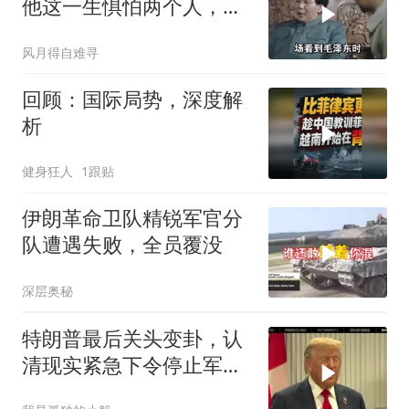
他这一生惧怕两个人，却
只敬佩一个人！
风月得自难寻
回顾：国际局势，深度解
析
健身狂人
1跟贴
伊朗革命卫队精锐军官分
队遭遇失败，全员覆没
深层奥秘
特朗普最后关头变卦，认
清现实紧急下令停止军事
行动