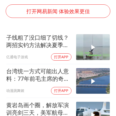
法国将禁止“未经同意的电话营销”
80后女柜员逆袭成4200亿银行副行长
打开网易新闻 体验效果更佳
27岁女子成组织卖淫集团主犯被通缉
吉林一“温度计大楼”读数爆表
子线粗了没口细了切线？
女子利用漏洞0元薅走3000多件家电
两招实钓方法解决夏季难
贵州轮胎子公司获美国退税8136万
题
亿通电子游戏
打开APP
东方甄选被判赔偿江小白30万元
奋进开新局 实干挑大梁
台湾统一方式可能出人意
料：77年前毛主席的奇
谋，是最佳解决方案
动漫跳舞姬
打开APP
黄岩岛画个圈，解放军演
训亮剑三天，美军航母从