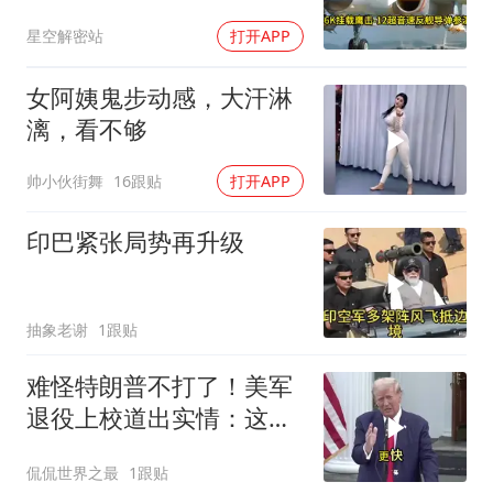
南海跑了
星空解密站
打开APP
女阿姨鬼步动感，大汗淋
漓，看不够
帅小伙街舞
16跟贴
打开APP
印巴紧张局势再升级
抽象老谢
1跟贴
难怪特朗普不打了！美军
退役上校道出实情：这场
仗美国已经输了
侃侃世界之最
1跟贴