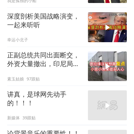
我是孤独的小船
深度剖析美国战略演变，
一起来听听
幸运小北子
正副总统共同出面断交，
外资大量撤出，印尼局势
失控
素玉姑娘
97跟贴
讲真，是球网先动手
的！！！
新媒体
39跟贴
论背景音乐的重要性！！