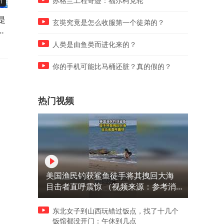
苏格兰工程奇迹：福尔柯克轮
1
05:21
05:55
是
郑丽文开启15天的访美，获取
俄罗斯威力最大的榛树导弹
玄奘究竟是怎么收服第一个徒弟的？
张
华盛顿的资格认证
为什么一年最多只能造6枚
人类是由鱼类而进化来的？
你的手机可能比马桶还脏？真的假的？
热门视频
美国渔民钓获鲨鱼徒手将其拽回大海
目击者直呼震惊 （视频来源：参考消
息）
东北女子到山西玩错过饭点，找了十几个
饭馆都没开门：午休到几点