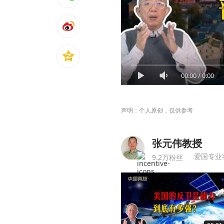
00:00
/
0:00
声明：个人原创，仅供参考
张元伟教授
爱国专业
9.2万粉丝