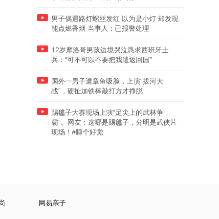
男子偶遇路灯螺丝发红 以为是小灯 却发现
能点燃香烟 当事人：已报警处理
12岁摩洛哥男孩边境哭泣恳求西班牙士
兵：“可不可以不要把我遣返回国”
国外一男子遭章鱼吸脸，上演“拔河大
战”，硬扯加铁棒敲打方才挣脱
踢毽子大赛现场上演“足尖上的武林争
霸”。网友：这哪是踢毽子，分明是武侠片
现场！#睡个好觉
尚
网易亲子