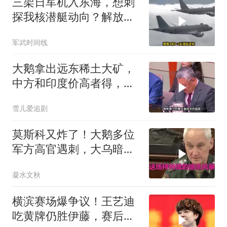
三架日军机入东海，想刺
探我核潜艇动向？解放军
导弹剑指日军基地
军武时间线
大鹅拿出远东稀土大矿，
中方和印度价高者得，背
后全是各种算计
雪儿爱追剧
莫斯科又炸了！大鹅多位
军方高官遇刺，大乌暗杀
方向已曝光？
凝水文秋
横滨赛场爆争议！王艺迪
吃黄牌仍胜伊藤，赛后一