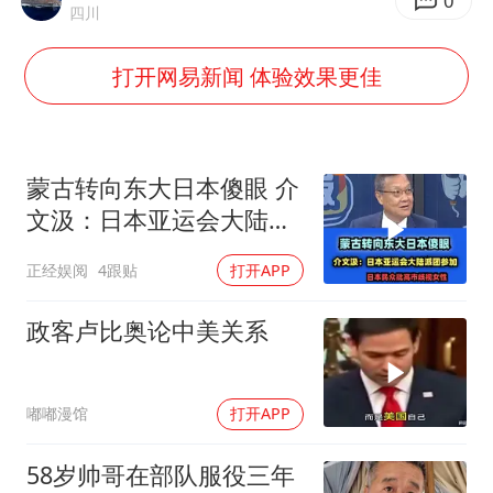
0
四川
笔试第一被劝弃考涉事副校长被撤职
打开网易新闻 体验效果更佳
构建更高水平的全民健身公共服务体系
挡“张雪机车”民进党当局怕什么
香港高温刷新历史纪录
蒙古转向东大日本傻眼 介
灌溉水坝被隔成鱼塘 村民投诉20余年
文汲：日本亚运会大陆派
中国第1高楼阻尼器摆动明显
团参加！
正经娱阅
4跟贴
打开APP
奋力开创中国式现代化建设新局面
政客卢比奥论中美关系
嘟嘟漫馆
打开APP
58岁帅哥在部队服役三年