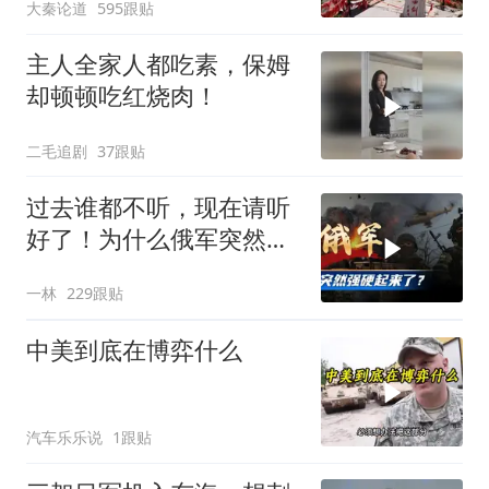
大秦论道
595跟贴
主人全家人都吃素，保姆
却顿顿吃红烧肉！
二毛追剧
37跟贴
过去谁都不听，现在请听
好了！为什么俄军突然强
硬起来了？
一林
229跟贴
中美到底在博弈什么
汽车乐乐说
1跟贴