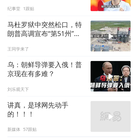
幕令全场肃然起敬
纪事堂
1跟贴
马杜罗狱中突然松口，特
朗普高调宣布“第51州”，
美国在委内瑞拉布下的一
王同学来了
盘大棋终于浮出水面
乌：朝鲜导弹要入俄！普
京现在有多难？
刘乐观天下
讲真，是球网先动手
的！！！
新媒体
57跟贴