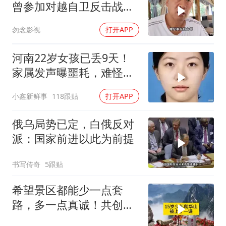
曾参加对越自卫反击战讲
述猫耳洞里的
勿念影视
打开APP
河南22岁女孩已丢9天！
家属发声曝噩耗，难怪搜
救犬也闻不到气味
小鑫新鲜事
118跟贴
打开APP
俄乌局势已定，白俄反对
派：国家前进以此为前提
书写传奇
5跟贴
希望景区都能少一点套
路，多一点真诚！共创良
好旅游环境！