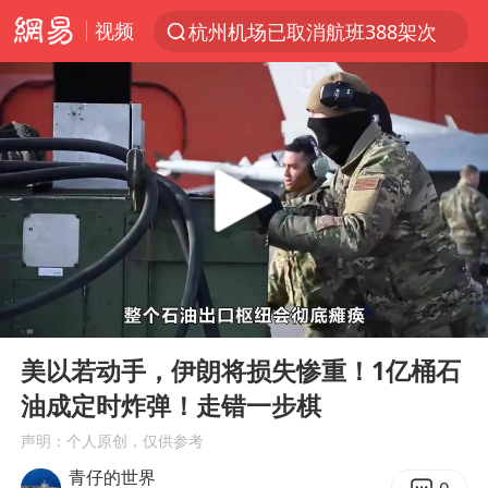
杭州机场已取消航班388架次
视频
上半年我国经营主体结构持续优化
白海豚将给京津冀带来大暴雨
《披荆斩棘2026》阵容官宣
国足U17与阿森纳决赛取消 并列冠军
2025年小学教师减少13.19万
王艺迪2-4不敌张本美和止步4强
以军士兵把枪口对准中国记者
00:00
03:49
Play
Ent
上门女婿出轨女邻居多年被判重婚罪
full
美以若动手，伊朗将损失惨重！1亿桶石
韩军前线部队连曝丑闻
油成定时炸弹！走错一步棋
女子发现前夫婚内与第三者育子
声明：个人原创，仅供参考
青仔的世界
《龙餐馆》 冲奖