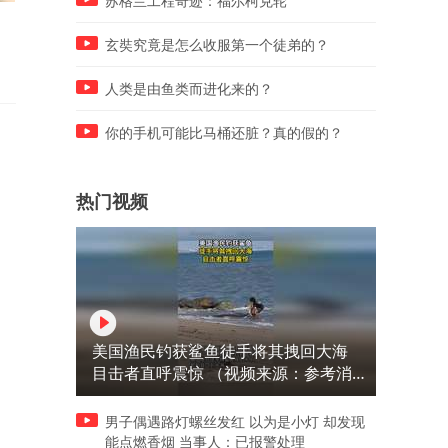
苏格兰工程奇迹：福尔柯克轮
辞职后老板追到我农村老家，
金鹏说光头强叫大姑父不要
硬是要嫁给我
婚太搞笑，自己都不丢人
玄奘究竟是怎么收服第一个徒弟的？
人类是由鱼类而进化来的？
你的手机可能比马桶还脏？真的假的？
热门视频
美国渔民钓获鲨鱼徒手将其拽回大海
目击者直呼震惊 （视频来源：参考消
息）
男子偶遇路灯螺丝发红 以为是小灯 却发现
能点燃香烟 当事人：已报警处理