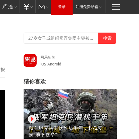
登录
注册免费邮箱
网易新闻
iOS
Android
举报
猜你喜欢
俄军坦克兵潜伏敌后半年，T-72变
身“地下堡垒”