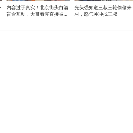
外
内容过于真实！北京街头白酒
光头强知道三叔三轮偷偷来
盲盒互动，大哥看完直接被折
村，怒气冲冲找三叔
服