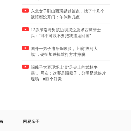
东北女子到山西玩错过饭点，找了十几个
饭馆都没开门：午休到几点
12岁摩洛哥男孩边境哭泣恳求西班牙士
兵：“可不可以不要把我遣返回国”
国外一男子遭章鱼吸脸，上演“拔河大
战”，硬扯加铁棒敲打方才挣脱
踢毽子大赛现场上演“足尖上的武林争
霸”。网友：这哪是踢毽子，分明是武侠片
现场！#睡个好觉
尚
网易亲子