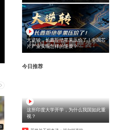
大逆转，长鑫拒绝苹果压价了！中国芯
片产业实现怎样的逆袭？
今日推荐
这所印度大学开学，为什么我国如此重
视？
3
09:15
03:55