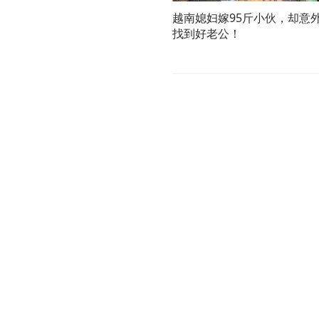
越南媳妇嫁95斤小伙，却意
找到好老公！