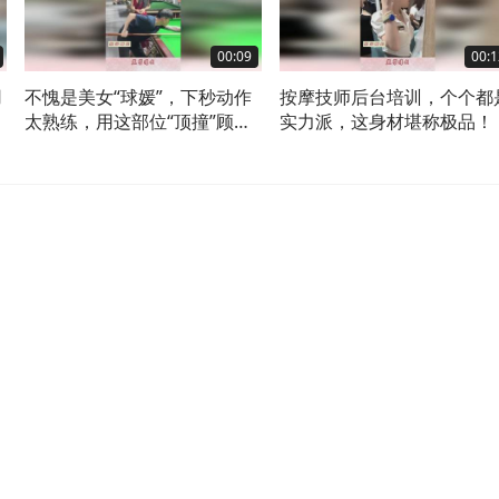
00:09
00:1
用
不愧是美女“球媛”，下秒动作
按摩技师后台培训，个个都
太熟练，用这部位“顶撞”顾
实力派，这身材堪称极品！
客！