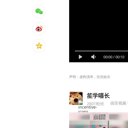
00:00
/
00:10
声明：虚构演绎，仅供娱乐
笙学嘻长
搞笑视频
2601粉丝