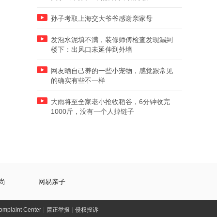
孙子考取上海交大爷爷感谢亲家母
发泡水泥填不满，装修师傅检查发现漏到
楼下：出风口未延伸到外墙
网友晒自己养的一些小宠物，感觉跟常见
的确实有些不一样
大雨将至全家老小抢收稻谷，6分钟收完
1000斤，没有一个人掉链子
尚
网易亲子
laint Center
|
廉正举报
|
侵权投诉