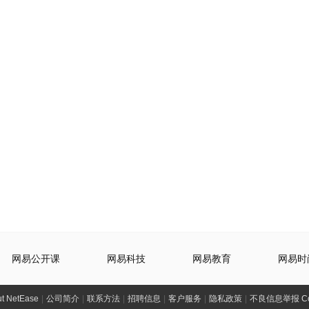
网易公开课
网易科技
网易教育
网易时
t NetEase
|
公司简介
|
联系方法
|
招聘信息
|
客户服务
|
隐私政策
|
不良信息举报 Comp