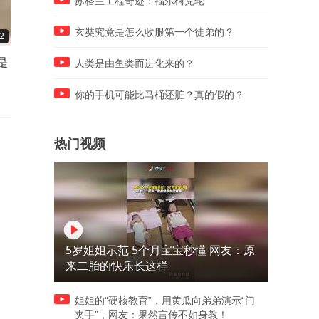
苏格兰工程奇迹：福尔柯克轮
玄奘究竟是怎么收服第一个徒弟的？
2
00:11
00:11
是
女生择偶标准，这两个必须要
小伙刚交的女朋友，颜值身
人类是由鱼类而进化来的？
大，网友：这还相啥亲？
几乎完美，注意手部动作亮
了！
你的手机可能比马桶还脏？真的假的？
热门视频
5岁姐姐示范 5个月宝宝秒懂 网友：原
来二胎的快乐长这样
姐姐的“硬核教育”，用黄瓜向弟弟演示“门
夹手”，网友：果然言传不如身教！