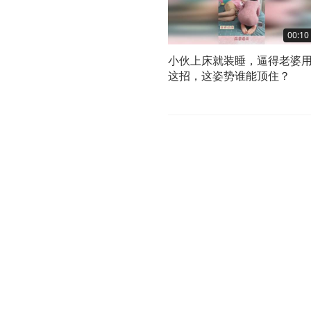
00:10
小伙上床就装睡，逼得老婆
这招，这姿势谁能顶住？