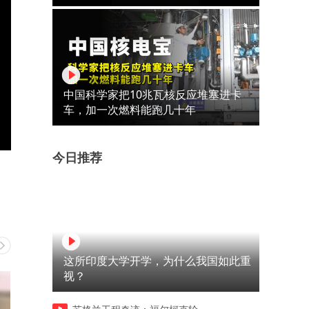
中国科学家把10兆瓦核反应堆塞进卡
车，加一次燃料能跑几十年
今日推荐
这所印度大学开学，为什么我国如此重
视？