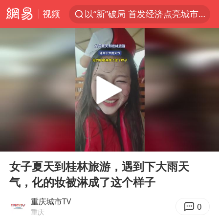
视频
以“新”破局 首发经济点亮城市消费活力
台风白海豚进入48小时警戒线
中方回应是否在太平洋海底开采稀土
台风白海豚影响中国已成定局
佛得角门将亮相智利俱乐部主场
U17国足1分钟轰2球
宇树科技发行价格150.80元/股
00:00
00:18
五粮液渠道价一箱上涨近百元
Play
Ent
full
法国下周开始禁止未经同意的电话营销
女子夏天到桂林旅游，遇到下大雨天
气，化的妆被淋成了这个样子
“深圳地面沉降致车辆损坏”不实
24小时不关空调 电费会更低吗
重庆城市TV
0
重庆