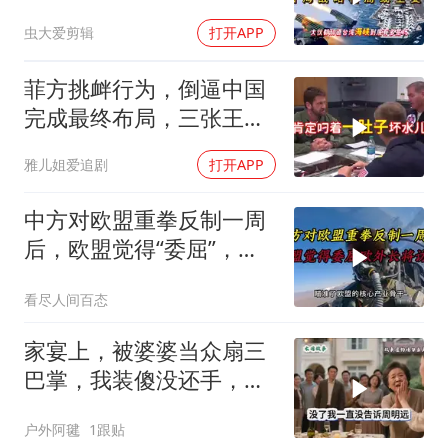
虫大爱剪辑
打开APP
菲方挑衅行为，倒逼中国
完成最终布局，三张王牌
现身黄岩岛
雅儿姐爱追剧
打开APP
中方对欧盟重拳反制一周
后，欧盟觉得“委屈”，欧
外长将访华谈判
看尽人间百态
家宴上，被婆婆当众扇三
巴掌，我装傻没还手，悄
悄卖别墅搬家，8天后丈
户外阿毽
1跟贴
夫全家10人被新户主请出