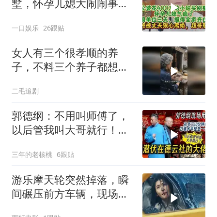
墅，怀孕儿媳大闹闹事，
被老公狠心离婚
一口娱乐
26跟贴
女人有三个很孝顺的养
子，不料三个养子都想害
她！
二毛追剧
郭德纲：不用叫师傅了，
以后管我叫大哥就行！孔
云龙一战惊呆老郭
三年的老核桃
6跟贴
游乐摩天轮突然掉落，瞬
间碾压前方车辆，现场状
况惊险万分