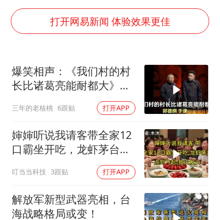
把党建设得更加坚强有力
宇树科技王兴兴身家有望超200亿元
打开网易新闻 体验效果更佳
村民谈“梅姨”：叫的其实是“媒姨”
中国养老床位“三连降”
爆笑相声：《我们村的村
贵州轮胎子公司获美国退税8136万
长比诸葛亮能耐都大》郭
郑国霖回应去景区上班被保安拦下
德纲 于谦
三年的老核桃
6跟贴
打开APP
奋进开新局 实干挑大梁
婶婶听说我请客带全家12
口霸坐开吃，龙虾茅台点
到飞起，我没发
叮当当科技
3跟贴
打开APP
解放军新型武器亮相，台
海战略格局或变！