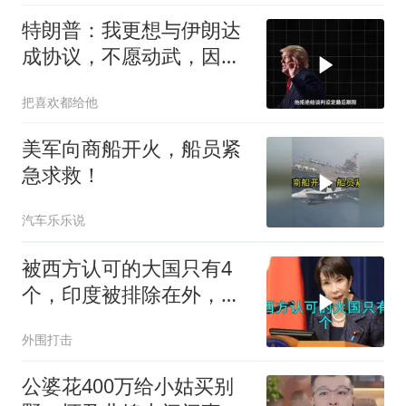
家门
特朗普：我更想与伊朗达
成协议，不愿动武，因为
那会有人丧生
把喜欢都给他
美军向商船开火，船员紧
急求救！
汽车乐乐说
被西方认可的大国只有4
个，印度被排除在外，为
何只能算准大国？
外围打击
公婆花400万给小姑买别