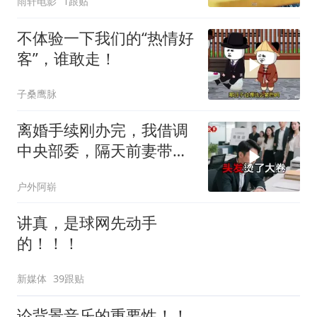
雨轩电影
1跟贴
不体验一下我们的“热情好
客”，谁敢走！
子桑鹰脉
离婚手续刚办完，我借调
中央部委，隔天前妻带新
欢来单位示威
户外阿崭
讲真，是球网先动手
的！！！
新媒体
39跟贴
论背景音乐的重要性！！