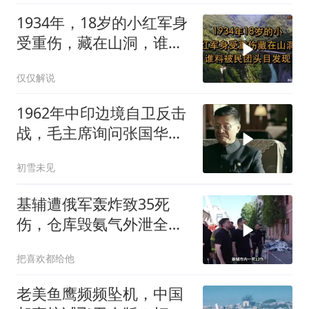
1934年，18岁的小红军身
受重伤，藏在山洞，谁料
被民团头目发现
仅仅解说
1962年中印边境自卫反击
战，毛主席询问张国华能
否获胜
初雪未见
基辅遭俄军轰炸致35死
伤，仓库毁氨气外泄全城
警报
把喜欢都给他
老美鱼鹰频频坠机，中国