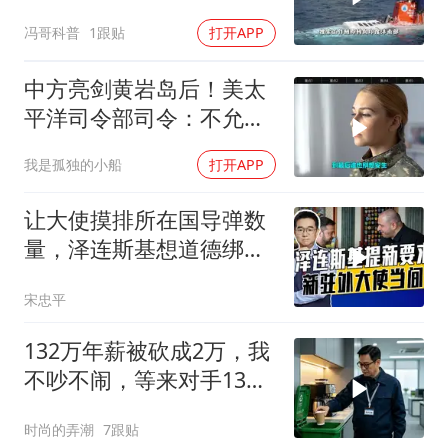
冯哥科普
1跟贴
打开APP
中方亮剑黄岩岛后！美太
平洋司令部司令：不允许
任何国家主宰印太
我是孤独的小船
打开APP
让大使摸排所在国导弹数
量，泽连斯基想道德绑架
援乌国，黔驴技穷
宋忠平
132万年薪被砍成2万，我
不吵不闹，等来对手13倍
年薪挖我
时尚的弄潮
7跟贴