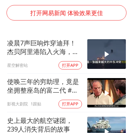
中国女篮70-67险胜尼日利亚女篮
胡彦斌获《歌手2026》歌王
打开网易新闻 体验效果更佳
秋天的第一杯奶茶到底有多火
38岁演员求职万岁山NPC成功
凌晨7声巨响炸穿迪拜！
国防部：中国军队坚决反制任何闹海挑衅图谋
杰贝阿里港陷入火海，美
我国外贸延续良好增长态势
军弹药库告急让中东盟友
星空解密站
打开APP
彻底心寒
东航：国内客票提前14天免费退改
夯实基础开新局
使唤三年的穷助理，竟是
坐拥整座岛的富二代 #电
影解说
影视大剧院
1跟贴
打开APP
史上最大的航空谜团，
239人消失背后的故事