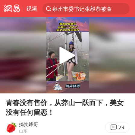
视频
泉州市委书记张毅恭被查
“电影+”如何激发千亿级消费新活力？
沙特土耳其巴基斯坦签署共同防务协议
台风白海豚已进入24小时警戒线
全球首个长时储能一体化产业园量产
U17国足点球大战淘汰河床晋级决赛
四川宜宾市高县4.9级地震致1人死亡
00:00
00:11
上海：台风白海豚或将带来龙卷风
Play
Ent
full
中巨芯：上半年归母净利润1405.77万元
青春没有售价，从莽山一跃而下，美女
没有任何留恋！
名创优品回应女子吐槽内裤质量差
胜宏科技：股票交易异常波动
搞笑峰哥
29
山东