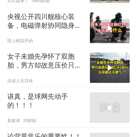
刘大姐来了
3489跟贴
央视公开四川舰核心装
备，电磁弹射协同隐身无
人机，位居世界前列
陌上桃花开的
女子未婚先孕怀了双胞
胎，男方却故意压价只给
2万8彩礼
品读人生百味
讲真，是球网先动手
的！！！
新媒体
39跟贴
论背景音乐的重要性！！