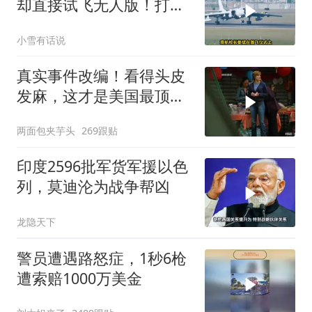
却直接试飞无人版！打着
民用旗号暗藏军备底牌
小雪有话说
真实事件改编！看得头皮
发麻，这才是美国最顶级
刑侦片，全程高能
两面包夹芋头
269跟贴
印度2596批军货军援以色
列，莫迪沦为战争帮凶
龙隐天下
警员遭遇路怒症，1秒6枪
遭索赔1000万美金