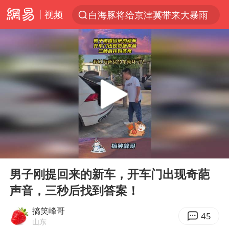
视频
白海豚将给京津冀带来大暴雨
上半年我国经营主体结构持续优化
杭州机场已取消航班388架次
中国籍豪华游艇富商之子在泰国被杀
《披荆斩棘2026》阵容官宣
中国第1高楼阻尼器摆动明显
上海有出现龙卷潜势
00:00
00:10
国足U17与阿森纳决赛取消 并列冠军
Play
Ent
full
《龙餐馆》 冲奖
男子刚提回来的新车，开车门出现奇葩
声音，三秒后找到答案！
上门女婿出轨女邻居多年被判重婚罪
2025年小学教师减少13.19万
搞笑峰哥
45
山东