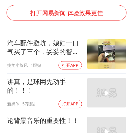
女子发现前夫婚内与第三者育子
以军士兵把枪口对准中国记者
打开网易新闻 体验效果更佳
笔试第一被劝弃考涉事副校长被撤职
构建更高水平的全民健身公共服务体系
汽车配件避坑，媳妇一口
男子被沙蜇蜇伤5小时后呼吸困难
气买了三个，妥妥的智商
挡“张雪机车”民进党当局怕什么
税！
搞笑小旋风
1跟贴
打开APP
灌溉水坝被隔成鱼塘 村民投诉20余年
奋力开创中国式现代化建设新局面
讲真，是球网先动手
的！！！
新媒体
57跟贴
打开APP
论背景音乐的重要性！！