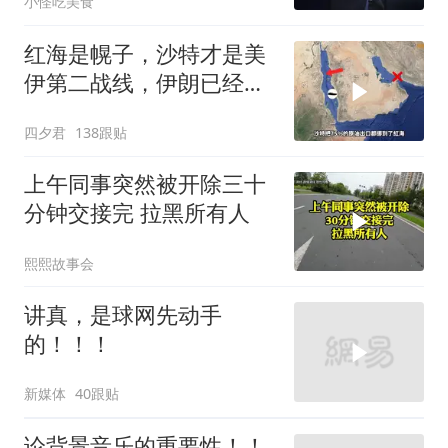
小怪吃美食
红海是幌子，沙特才是美
伊第二战线，伊朗已经输
了？
四夕君
138跟贴
上午同事突然被开除三十
分钟交接完 拉黑所有人
熙熙故事会
讲真，是球网先动手
的！！！
新媒体
40跟贴
论背景音乐的重要性！！