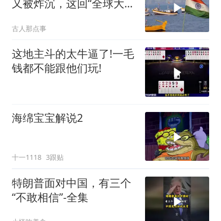
又被炸沉，这回“全球大
国”的面具彻底挂不住了
古人那点事
这地主斗的太牛逼了!一毛
钱都不能跟他们玩!
海绵宝宝解说2
十一1118
3跟贴
特朗普面对中国，有三个
“不敢相信”-全集