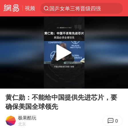
视频
国乒女单三将晋级四强
光影经济撬动暑期消费新蓝海
马克·艾伦退出斯诺克中国公开赛
新疆优化调整景区内自驾服务费
上四休三，但降薪1000元，你接受吗？
夏日经济乘“热”而上 消费市场向“新”而行
情侣平潭拍日出坠崖1死1伤
00:00
01:08
白海豚将正面袭击贯穿浙江
Play
Ent
full
央视新主播李秋莹孙亚鹏亮相
黄仁勋：不能给中国提供先进芯片，要
确保美国全球领先
酒店回应车内过夜被收150元
黄金牛市回来了吗
极果酷玩
0
北京