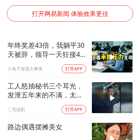
酒店花洒现排泄物住客索赔遭拒
杭州全市有序停课
打开网易新闻 体验效果更佳
商场现钱学森巨幅海报 负责人回应
36岁男演员成景区NPC后人气爆棚
年终奖差43倍，我躺平30
全民健身事业高质量发展
天被辞，领导一天狂接47
台当局重金为“台独”织“皇帝新衣”
个退单电话
小兔子发现大事情
打开APP
几元成本的AI广告导致千万市值蒸发
乐享全民健身 共筑健康中国
工人怒抽秘书三个耳光，
发泄五年来的不满，太解
气了！
二毛追剧
打开APP
路边偶遇摆摊美女