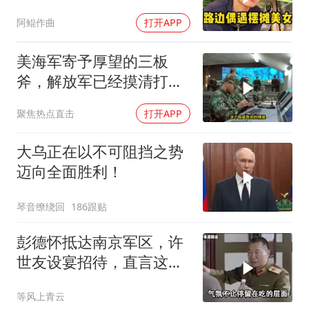
阿鲲作曲
打开APP
美海军寄予厚望的三板
斧，解放军已经摸清打
法，海空一体联手接下
聚焦热点直击
打开APP
大乌正在以不可阻挡之势
迈向全面胜利！
琴音缭绕回
186跟贴
彭德怀抵达南京军区，许
世友设宴招待，直言这是
最高的标准
等风上青云