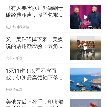
《有人要害朕》郭德纲于
谦经典相声，段子包袱满
满！
别人都叫我阿腈
又一架F-35掉下来，美媒
说的话逐渐应验：五角大
楼要亏大了
汽车乐乐说
1死11伤！以军不宣而
战，伊朗最高领袖下落不
明？特朗普发出通牒
环球谈军武
美俄先后下死手，印度船