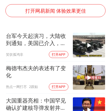
OpenAI为免费用户升级GPT-5.6 Luna
粉笔发布“自曝式”公开信
打开网易新闻 体验效果更佳
女子利用漏洞0元薅走3000多件家电
深圳地面沉降致车辆损坏系谣言
台军今天起演习，大陆收
我国编制完成新版全月地质图
到通知，美国已介入，日
现代版摸金校尉落网查获400多枚古币
本涉台表述也变了
笑饮孤鸿非
打开APP
毛宁转发梯田音乐会视频海外网友赞叹
奋进开新局 实干挑大梁
梅德韦杰夫的表述有了变
化
热点一网打尽
2跟贴
打开APP
大国重器亮相：中国罕见
确认扩建核导弹发射井铸