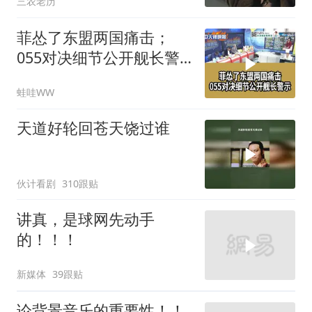
三农老历
菲怂了东盟两国痛击；
055对决细节公开舰长警
示｜帅化民.孙大千.谢寒
蛙哇WW
冰｜辣晚报20260805
天道好轮回苍天饶过谁
伙计看剧
310跟贴
讲真，是球网先动手
的！！！
新媒体
39跟贴
论背景音乐的重要性！！