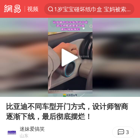
视频
1岁宝宝碰坏纸巾盒 宝妈被索赔924元
以“新”破局 首发经济点亮城市消费活力
Meta被判支付5.67亿美元
47岁妈妈突然产女 26岁女儿：很震惊
阿根廷足协发文力挺因凡蒂诺
中国稀土盘中涨停
A股开盘：民爆、CPO等概念走强
00:00
00:13
日本广岛民众举行游行反对政府行径
Play
Ent
full
21楼高空抛物嫌疑人被拘留
比亚迪不同车型开门方式，设计师智商
逐渐下线，最后彻底摆烂！
日韩股市高开跳水 SK海力士下挫转跌
台风白海豚最新路径研判来了
迷妹爱搞笑
3
山东