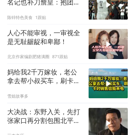
名记也补刀詹皇：抱团无
底线，最佳篮球商人
陈锌特色美食
1跟贴
人心不能审视，一审视全
是无耻龌龊和卑鄙！
北京作家编剧肥猪满圈
871跟贴
妈给我2千万嫁妆，老公
拿去帮小叔买车，刷卡时
销售给我来电！
雪姐故事多
大决战：东野入关，先打
张家口再分割包围北平，
让傅作义投诚，，