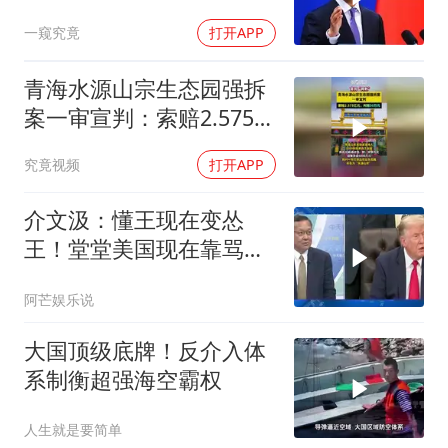
就“战略底牌”
一窥究竟
打开APP
青海水源山宗生态园强拆
案一审宣判：索赔2.575亿
元，判赔30万元
究竟视频
打开APP
介文汲：懂王现在变怂
王！堂堂美国现在靠骂人
赢的美伊战争
阿芒娱乐说
大国顶级底牌！反介入体
系制衡超强海空霸权
人生就是要简单