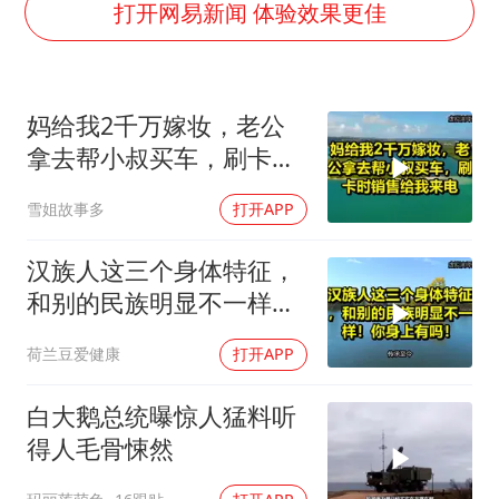
男子结婚8年3个女儿都不是亲生
打开网易新闻 体验效果更佳
手机真会“偷听”我们说话吗
轰-6K到底是不是战略轰炸机
妈给我2千万嫁妆，老公
“皋”在低处
拿去帮小叔买车，刷卡时
面对面丨蔡磊：与渐冻症抗争 纵使不敌 也不屈服
销售给我来电！
雪姐故事多
打开APP
5万小车卖不动 微型代步车集体遇冷
加沙约14万栋建筑被完全摧毁
汉族人这三个身体特征，
从科技创新看开局起步的时与势
和别的民族明显不一样！
你身上有吗！
荷兰豆爱健康
打开APP
白大鹅总统曝惊人猛料听
得人毛骨悚然