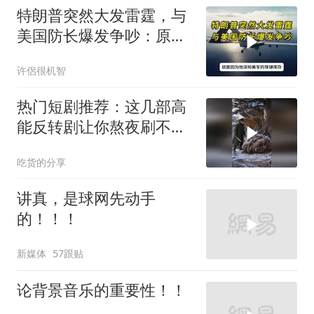
特朗普突然大发雷霆，与
美国防长爆发争吵：原来
你们都在骗我
许侶很机智
热门短剧推荐：这几部高
能反转剧让你熬夜刷不
停！
吃货的分享
讲真，是球网先动手
的！！！
新媒体
57跟贴
论背景音乐的重要性！！