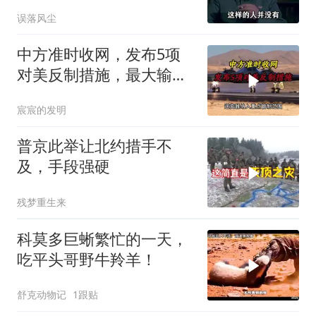
误落风尘
中方准时收网，发布5项
对美反制措施，最大输家
已浮现
宸宸的发明
普京此举让北约措手不
及，手段强硬
残梦重生来
科莫多巨蜥繁忙的一天，
吃平头哥野牛羚羊！
舒克动物记
1跟贴