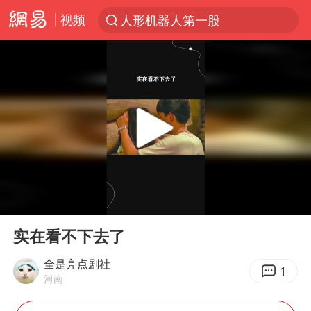
视频
人形机器人第一股
台风“白海豚”登陆 各地各部门全力应对
多地银行上调存款利率
上海地铁4条线路全线停运
4.2平卫生间补漏注胶花1.55万
白海豚路径图
宇树申购 中一签有望赚20万元
00:00
00:24
今日有3只新股申购
Play
Ent
full
武汉3名城管协管员殴打摊主被刑拘
实在看不下去了
白海豚可深入内陆制造大范围风雨
全是亮点剧社
1
河南
NBA传奇教练老尼尔森去世