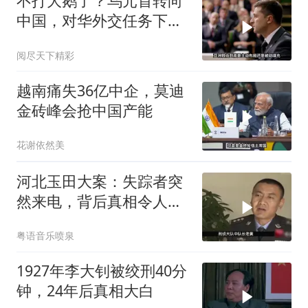
不打大鹅了？乌元首转向
中国，对华外交任务下
达，中乌风向已变
阅尽天下精彩
越南痛失36亿中企，莫迪
金砖峰会抢中国产能
花谢依然美
河北玉田大案：失踪者突
然来电，背后真相令人震
惊
粤语音乐喷泉
1927年李大钊被绞刑40分
钟，24年后真相大白