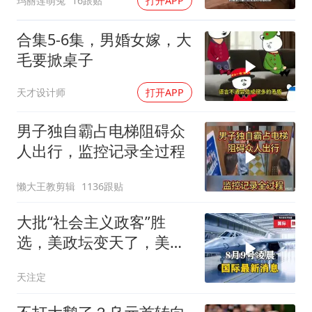
玛丽莲萌兔
16跟贴
打开APP
合集5-6集，男婚女嫁，大
毛要掀桌子
天才设计师
打开APP
男子独自霸占电梯阻碍众
人出行，监控记录全过程
懒大王教剪辑
1136跟贴
大批“社会主义政客”胜
选，美政坛变天了，美官
员：已到革命前夜
天注定