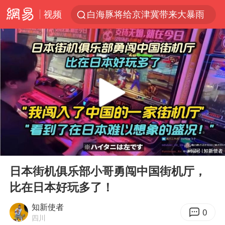
视频
白海豚将给京津冀带来大暴雨
刘嘉玲晒与周星驰合照
《披荆斩棘2026》阵容官宣
上海有出现龙卷潜势
国足U17与阿森纳决赛取消 并列冠军
香港高温刷新历史纪录
女子发现前夫婚内与第三者育子
00:00
20:45
王艺迪无缘横滨赛决赛
Play
Ent
full
2025年小学教师减少13.19万
日本街机俱乐部小哥勇闯中国街机厅，
比在日本好玩多了！
王艺迪2-4不敌张本美和止步4强
以军士兵把枪口对准中国记者
知新使者
0
四川