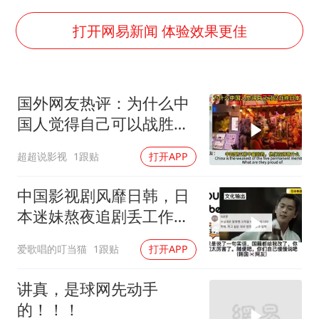
上门女婿出轨女邻居多年被判重婚罪
韩军前线部队连曝丑闻
打开网易新闻 体验效果更佳
《龙餐馆》 冲奖
笔试第一被劝弃考涉事副校长被撤职
国外网友热评：为什么中
构建更高水平的全民健身公共服务体系
国人觉得自己可以战胜日
奋力开创中国式现代化建设新局面
本！
超超说影视
1跟贴
打开APP
中国影视剧风靡日韩，日
本迷妹熬夜追剧丢工作，
真实的日韩评价！
爱歌唱的叮当猫
1跟贴
打开APP
讲真，是球网先动手
的！！！